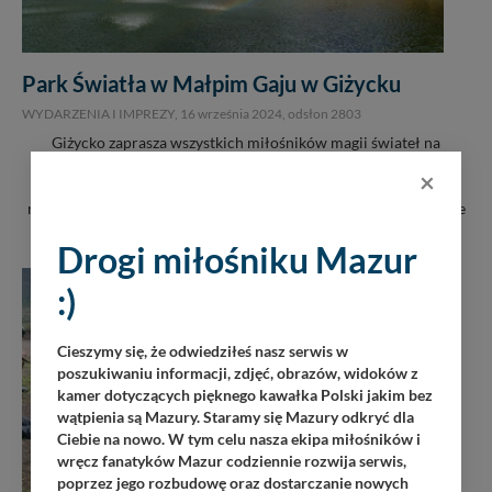
Park Światła w Małpim Gaju w Giżycku
WYDARZENIA I IMPREZY,
16 września 2024
, odsłon 2803
Giżycko zaprasza wszystkich miłośników magii świateł na
premierową edycję niezwykłego wydarzenia - Park Światła!
×
Impreza odbędzie się 21 września 2024 roku (sobota) w
malowniczym Małpim Gaju przy ulicy Gdańskiej. Start o godzinie
19:00.
Drogi miłośniku Mazur
:)
Cieszymy się, że odwiedziłeś nasz serwis w
poszukiwaniu informacji, zdjęć, obrazów, widoków z
kamer dotyczących pięknego kawałka Polski jakim bez
wątpienia są Mazury. Staramy się Mazury odkryć dla
Ciebie na nowo. W tym celu nasza ekipa miłośników i
wręcz fanatyków Mazur codziennie rozwija serwis,
poprzez jego rozbudowę oraz dostarczanie nowych