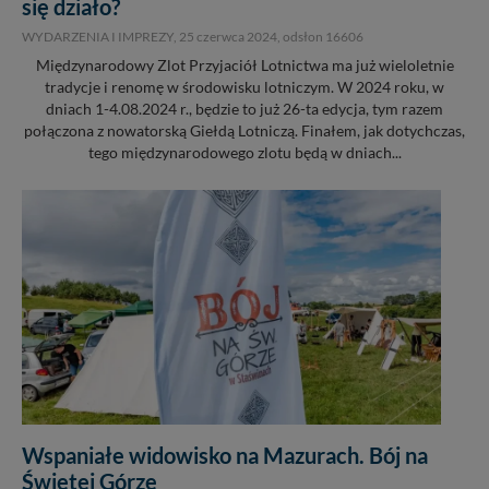
się działo?
WYDARZENIA I IMPREZY,
25 czerwca 2024
, odsłon 16606
Międzynarodowy Zlot Przyjaciół Lotnictwa ma już wieloletnie
tradycje i renomę w środowisku lotniczym. W 2024 roku, w
dniach 1-4.08.2024 r., będzie to już 26-ta edycja, tym razem
połączona z nowatorską Giełdą Lotniczą. Finałem, jak dotychczas,
tego międzynarodowego zlotu będą w dniach...
Wspaniałe widowisko na Mazurach. Bój na
Świętej Górze