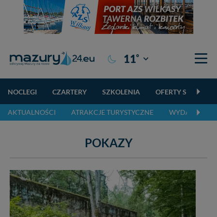
°
11
Giżycko
NOCLEGI
CZARTERY
SZKOLENIA
OFERTY SPECJALN
AKTUALNOŚCI
ATRAKCJE TURYSTYCZNE
WYDARZENIA 
POKAZY