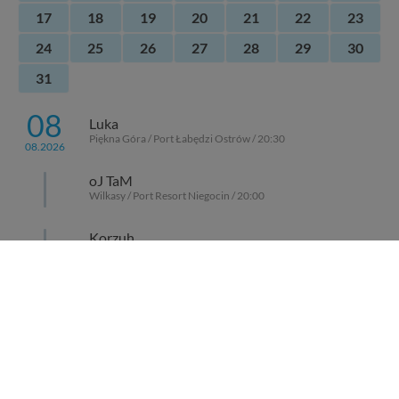
17
18
19
20
21
22
23
24
25
26
27
28
29
30
31
08
Luka
Piękna Góra / Port Łabędzi Ostrów / 20:30
08.2026
oJ TaM
Wilkasy / Port Resort Niegocin / 20:00
Korzuh
Wilkasy / Port AZS Wilkasy / 21:00
Jack Sparrow Band
Ruciane-Nida / Przystań OW Wodnik / 20:00
KRiSU Krzysztof Bańka
Górkło / Marina Górkło / 21:00