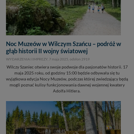
Noc Muzeów w Wilczym Szańcu – podróż w
głąb historii II wojny światowej
WYDARZENIA I IMPREZY,
7 maja 2025
, odsłon 2919
Wilczy Szaniec otwiera swoje podwoje dla pasjonatów historii. 17
maja 2025 roku, od godziny 15:00 będzie odbywała się tu
wyjątkowa edycja Nocy Muzeów, podczas której zwiedzający będą
mogli poznać kulisy funkcjonowania dawnej wojennej kwatery
Adolfa Hitlera.