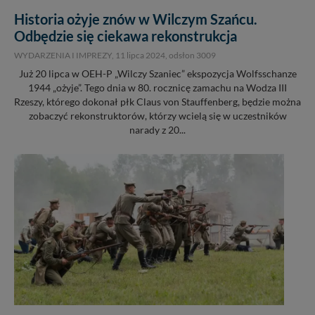
itp). Więcej informacji o zasadach i funkcjonalności
Historia ożyje znów w Wilczym Szańcu.
serwisu w
Regulaminie Serwisu
.
Odbędzie się ciekawa rekonstrukcja
Administratorem Twoich danych jest: Agencja
WYDARZENIA I IMPREZY,
11 lipca 2024
, odsłon 3009
Reklamowa Kreacja Monika Borkowska, z siedzibą ul.
Już 20 lipca w OEH-P „Wilczy Szaniec” ekspozycja Wolfsschanze
Wiejska 17, 11-500 Giżycko. Możesz z nami
1944 „ożyje”. Tego dnia w 80. rocznicę zamachu na Wodza III
skontaktować się za pośrednictwem tej
strony
.
Rzeszy, którego dokonał płk Claus von Stauffenberg, będzie można
zobaczyć rekonstruktorów, którzy wcielą się w uczestników
W każdej chwili możesz: zażądać dostępu do swoich
narady z 20...
danych, zażądać ich poprawienia lub usunięcia,
zabronić ich przetwarzania. Pamiętaj jednak, że nie
zawsze jest możliwe techniczne zrealizowanie Twoich
praw w odniesieniu do informacji zawartych w plikach
cookies. Twoja przeglądarka umożliwia Ci skasowanie
tych plików - w pewnych przypadkach nie możemy tego
zrobić za Ciebie.
Dziękujemy, i życzmy miłego odkrywania Mazur na
nowo...