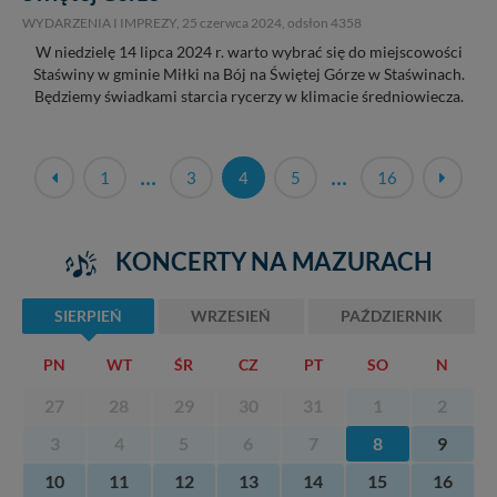
WYDARZENIA I IMPREZY,
25 czerwca 2024
, odsłon 4358
W niedzielę 14 lipca 2024 r. warto wybrać się do miejscowości
Staświny w gminie Miłki na Bój na Świętej Górze w Staświnach.
Będziemy świadkami starcia rycerzy w klimacie średniowiecza.
...
...
1
3
4
5
16
KONCERTY NA MAZURACH
SIERPIEŃ
WRZESIEŃ
PAŹDZIERNIK
PN
WT
ŚR
CZ
PT
SO
N
27
28
29
30
31
1
2
3
4
5
6
7
8
9
10
11
12
13
14
15
16