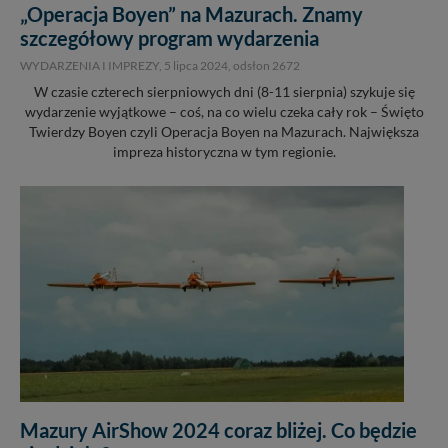
„Operacja Boyen” na Mazurach. Znamy
szczegółowy program wydarzenia
WYDARZENIA I IMPREZY,
5 lipca 2024
, odsłon 2672
W czasie czterech sierpniowych dni (8-11 sierpnia) szykuje się
wydarzenie wyjątkowe – coś, na co wielu czeka cały rok – Święto
Twierdzy Boyen czyli Operacja Boyen na Mazurach. Największa
impreza historyczna w tym regionie.
Mazury AirShow 2024 coraz bliżej. Co będzie