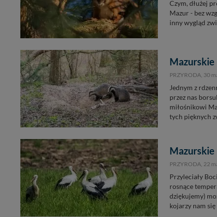
Czym, dłużej p
Mazur - bez wzgl
inny wygląd zwi
Mazurskie 
PRZYRODA,
30 m
Jednym z rdzen
przez nas borsu
miłośnikowi Ma
tych pięknych zw
Mazurskie 
PRZYRODA,
22 m
Przyleciały Bo
rosnące tempera
dziękujemy) moż
kojarzy nam się 