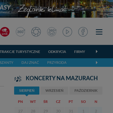
TRAKCJE TURYSTYCZNE
ODKRYCIA
FIRMY
OGŁOSZEN
SZANTY
DAJ ZNAĆ
PRZYRODA
KONCERTY NA MAZURACH
SIERPIEŃ
WRZESIEŃ
PAŹDZIERNIK
PN
WT
ŚR
CZ
PT
SO
N
27
28
29
30
31
1
2