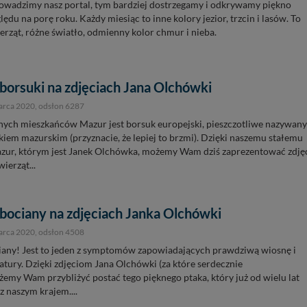
rowadzimy nasz portal, tym bardziej dostrzegamy i odkrywamy piękno
ędu na porę roku. Każdy miesiąc to inne kolory jezior, trzcin i lasów. To
erząt, różne światło, odmienny kolor chmur i nieba.
borsuki na zdjęciach Jana Olchówki
arca 2020
, odsłon 6287
nych mieszkańców Mazur jest borsuk europejski, pieszczotliwe nazywany
kiem mazurskim (przyznacie, że lepiej to brzmi). Dzięki naszemu stałemu
zur, którym jest Janek Olchówka, możemy Wam dziś zaprezentować zdję
ierząt...
bociany na zdjęciach Janka Olchówki
arca 2020
, odsłon 4508
ciany! Jest to jeden z symptomów zapowiadających prawdziwą wiosnę i
tury. Dzięki zdjęciom Jana Olchówki (za które serdecznie
emy Wam przybliżyć postać tego pięknego ptaka, który już od wielu lat
z naszym krajem....