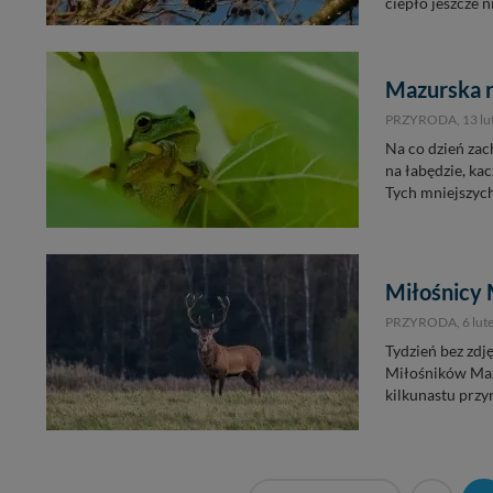
ciepło jeszcze 
Mazurska r
PRZYRODA,
13 l
Na co dzień zac
na łabędzie, kac
Tych mniejszych
Miłośnicy 
PRZYRODA,
6 lut
Tydzień bez zdj
Miłośników Mazu
kilkunastu przyr