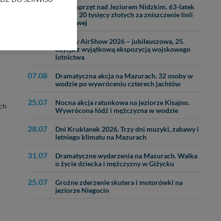
31.07
Ciężki sprzęt nad Jeziorem Nidzkim. 63-latek
zapłaci 20 tysięcy złotych za zniszczenie linii
brzegowej
bom trzecim.
anych z formularza
29.07
Mazury AirShow 2026 – jubileuszowa, 25.
ięcej informacji o
edycja z wyjątkową ekspozycją wojskowego
lotnictwa
bą ul. Wiejska 17,
07.08
Dramatyczna akcja na Mazurach. 32 osoby w
wodzie po wywróceniu czterech jachtów
25.07
ęcia, zabronić ich
Nocna akcja ratunkowa na jeziorze Kisajno.
ach
Wywrócona łódź i mężczyzna w wodzie
praw w odniesieniu do
lików - w pewnych
28.07
Dni Kruklanek 2026. Trzy dni muzyki, zabawy i
letniego klimatu na Mazurach
31.07
Dramatyczne wydarzenia na Mazurach. Walka
o życie dziecka i mężczyzny w Giżycku
25.07
Groźne zderzenie skutera i motorówki na
jeziorze Niegocin