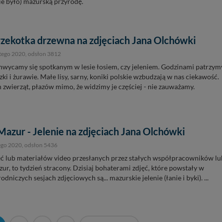
nie było) mazurską przyrodę.
zekotka drzewna na zdjęciach Jana Olchówki
utego 2020
, odsłon 3812
hwycamy się spotkanym w lesie łosiem, czy jeleniem. Godzinami patrzym
zki i żurawie. Małe lisy, sarny, koniki polskie wzbudzają w nas ciekawość.
 zwierząt, płazów mimo, że widzimy je częściej - nie zauważamy.
Mazur - Jelenie na zdjęciach Jana Olchówki
ego 2020
, odsłon 5436
ęć lub materiałów video przesłanych przez stałych współpracowników lu
r, to tydzień stracony. Dzisiaj bohaterami zdjęć, które powstały w
odniczych sesjach zdjęciowych są... mazurskie jelenie (łanie i byki). ...