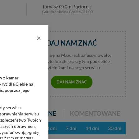
Tomasz Gr0m Paciorek
Górkło / Marina Górkło / 21:00
h
×
DAJ NAM ZNAĆ
Jeśli coś się na Mazurach zafascynowało,
wzburzyło lub chcesz się tym podzielić z
czytelnikami naszego serwisu
ów z kamer
DAJ NAM ZNAĆ
ryć dla Ciebie na
s, poprzez jego
nty serwisu
POPULARNE
KOMENTOWANE
usprawnienia serwisu
Bezpieczeństwo Twoich
naszych uprawnień.
z ostatnich 3 dni
7 dni
14 dni
30 dni
 wycofać swoją zgodę.
RZEJDŹ DO SERWISU