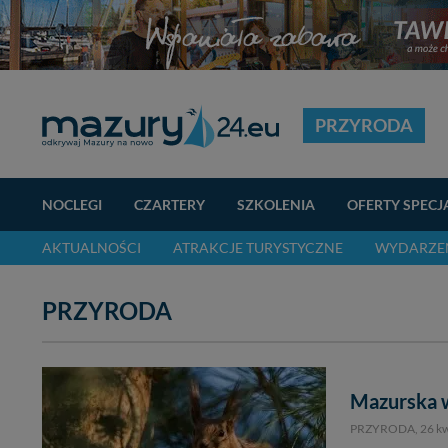
PRZYRODA
NOCLEGI
CZARTERY
SZKOLENIA
OFERTY SPECJ
AKTUALNOŚCI
ATRAKCJE TURYSTYCZNE
WYDARZEN
PRZYRODA
Mazurska w
PRZYRODA,
26 k