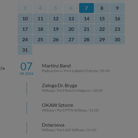
3
4
5
6
7
8
9
10
11
12
13
14
15
16
17
18
19
20
21
22
23
24
25
26
27
28
29
30
31
07
Martinz Band
cia
Piękna Góra / Port Łabędzi Ostrów / 20:30
08.2026
Załoga Dr. Bryga
Wilkasy / Port Resort Niegocin / 20:00
OKAW Sztorm
Wilkasy / Port PTTK Wilkasy / 21:00
Dolaroova
Wilkasy / Port AZS Wilkasy / 21:00