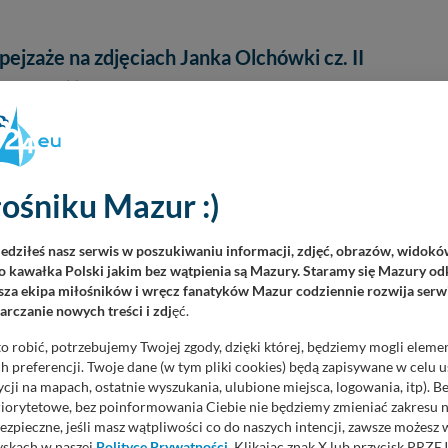
ejzaże na zdjęciach Janka Olchówki cz. II
arca 2020
, odsłon 3471
a wiosnę, dłuższe i cieplejsze dni, kontynuujemy prezentację mazurskic
zdjęciom Janka Olchówki. W cyklu Miłośnicy Mazur dotychczas
śmy ponad 1000 zdjęć niezależnych fotografów i zdolnych amatorów.
ośniku Mazur :)
pejzaże na zdjęciach Janka Olchówki
iedziłeś nasz serwis w poszukiwaniu informacji, zdjęć, obrazów, widok
słon 4451
 kawałka Polski jakim bez wątpienia są Mazury. Staramy się Mazury odk
my obchodzić rocznicę powstania serwisu mazury24.eu. Mimo, że do tego
za ekipa miłośników i wręcz fanatyków Mazur codziennie rozwija serwi
szcze sporo czasu, za nami jest kilka miesięcy, w których mieliśmy okazję
rczanie nowych treści i zdj
ęć.
o sezonie letnim. Jeśli tworząc serwis uważaliśmy, że jesteśmy w
eni, to teraz brakuje nam na...
o robić, potrzebujemy Twojej zgody, dzięki której, będziemy mogli eleme
 preferencji. Twoje dane (w tym pliki cookies) będą zapisywane w celu 
cji na mapach, ostatnie wyszukania, ulubione miejsca, logowania, itp). 
Mazur - wiosna w lutym na zdjęciach Stanisława
priorytetowe, bez poinformowania Ciebie nie będziemy zmieniać zakresu 
ezpieczne, jeśli masz wątpliwości co do naszych intencji, zawsze możesz
yskach w naszej
Polityce Prywatności
. Klikając znak X lub przycisk P