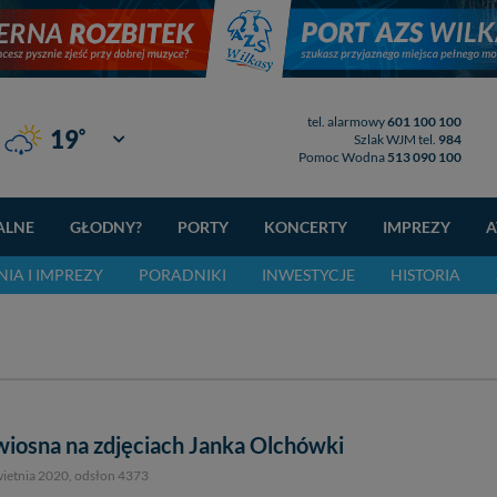
tel. alarmowy
601 100 100
°
19
Giżycko
Szlak WJM tel.
984
Pomoc Wodna
513 090 100
ALNE
GŁODNY?
PORTY
KONCERTY
IMPREZY
A
IA I IMPREZY
PORADNIKI
INWESTYCJE
HISTORIA
iosna na zdjęciach Janka Olchówki
wietnia 2020
, odsłon 4373