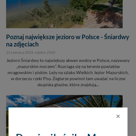
Poznaj największe jezioro w Polsce - Śniardwy
na zdjęciach
13 czerwca 2019
, odsłon 2569
Jezioro Śniardwy to największy akwen wodny w Polsce, nazywany
„mazurskim morzem”. Rozciąga się na terenie powiatów
mrągowskim i piskim. Leży na szlaku Wielkich Jezior Mazurskich,
w dorzeczu rzeki Pisy. Żeglarze powinni tam uważać na liczne
skupiska głazów, które znajdują...
×