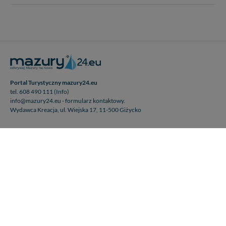
Portal Turystyczny mazury24.eu
tel. 608 490 111 (Info)
info@mazury24.eu - formularz kontaktowy.
Wydawca Kreacja, ul. Wiejska 17, 11-500 Giżycko
Informacje o serwisie
Patronaty medialne
Pliki do pobrania
Regulamin serwisu
Polityka prywatności
Kamery on-line a Rodo
Noclegi - współpraca
Czartery on-line - współpraca
Cennik serwisu mazury24.eu
Praca
Kontakt
Kredyt hipoteczny dla firm
mazury24.eu (c) 2018-2026. Wykorzystywanie materiałów, zdjęć zawartych na
stronie możliwe po otrzymaniu odpowiedniej zgody!.