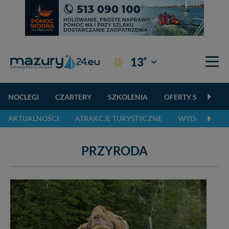
°
13
Giżycko
NOCLEGI
CZARTERY
SZKOLENIA
OFERTY SPECJALN
AKTUALNOŚCI
ATRAKCJE TURYSTYCZNE
WYDARZENIA 
PRZYRODA