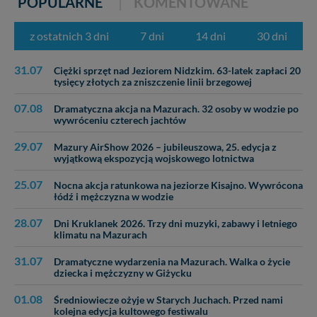
POPULARNE
KOMENTOWANE
z ostatnich 3 dni
7 dni
14 dni
30 dni
31.07
Ciężki sprzęt nad Jeziorem Nidzkim. 63-latek zapłaci 20
tysięcy złotych za zniszczenie linii brzegowej
07.08
Dramatyczna akcja na Mazurach. 32 osoby w wodzie po
wywróceniu czterech jachtów
29.07
Mazury AirShow 2026 – jubileuszowa, 25. edycja z
wyjątkową ekspozycją wojskowego lotnictwa
25.07
Nocna akcja ratunkowa na jeziorze Kisajno. Wywrócona
łódź i mężczyzna w wodzie
28.07
Dni Kruklanek 2026. Trzy dni muzyki, zabawy i letniego
klimatu na Mazurach
31.07
Dramatyczne wydarzenia na Mazurach. Walka o życie
dziecka i mężczyzny w Giżycku
01.08
Średniowiecze ożyje w Starych Juchach. Przed nami
kolejna edycja kultowego festiwalu