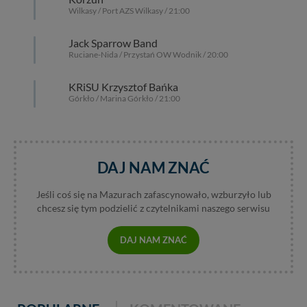
praw w odniesieniu do informacji zawartych w plikach
Wilkasy / Port AZS Wilkasy / 21:00
cookies. Twoja przeglądarka umożliwia Ci skasowanie
tych plików - w pewnych przypadkach nie możemy tego
Jack Sparrow Band
zrobić za Ciebie.
Ruciane-Nida / Przystań OW Wodnik / 20:00
Dziękujemy, i życzmy miłego odkrywania Mazur na
KRiSU Krzysztof Bańka
nowo...
Górkło / Marina Górkło / 21:00
DAJ NAM ZNAĆ
Jeśli coś się na Mazurach zafascynowało, wzburzyło lub
chcesz się tym podzielić z czytelnikami naszego serwisu
DAJ NAM ZNAĆ