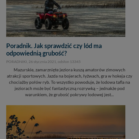
Poradnik. Jak sprawdzić czy lód ma
odpowiednią grubość?
PORADNIKI,
26 stycznia 2021
, odsłon 13345
Mazurskie, zamarznięte jeziora kuszą amatorów zimowych
atrakcji sportowych. Jazda na bojerach, łyżwach, gra w hokeja czy
chociażby połów ryb. To wszystko powoduje, że lodowa tafla na
jeziorach może być fantastyczną rozrywką – jednakże pod
warunkiem, że grubość pokrywy lodowej jest...