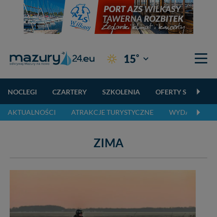
°
15
Giżycko
NOCLEGI
CZARTERY
SZKOLENIA
OFERTY SPECJALN
AKTUALNOŚCI
ATRAKCJE TURYSTYCZNE
WYDARZENIA 
ZIMA