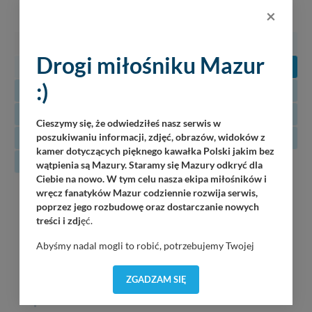
×
PN
WT
ŚR
CZ
PT
SO
N
27
28
29
30
31
1
2
Drogi miłośniku Mazur
3
4
5
6
7
8
9
:)
10
11
12
13
14
15
16
17
18
19
20
21
22
23
Cieszymy się, że odwiedziłeś nasz serwis w
24
25
26
27
28
29
30
poszukiwaniu informacji, zdjęć, obrazów, widoków z
kamer dotyczących pięknego kawałka Polski jakim bez
31
wątpienia są Mazury. Staramy się Mazury odkryć dla
Ciebie na nowo. W tym celu nasza ekipa miłośników i
09
wręcz fanatyków Mazur codziennie rozwija serwis,
Jazz Friends
poprzez jego rozbudowę oraz dostarczanie nowych
Wilkasy / Port Resort Niegocin / 19:30
08.2026
treści i zdj
ęć.
Duet Jak Widać
Abyśmy nadal mogli to robić, potrzebujemy Twojej
Wilkasy / Port AZS Wilkasy / 21:00
zgody, dzięki której, będziemy mogli elementy serwisu
dostosować do Twoich preferencji. Twoje dane (w tym
ZGADZAM SIĘ
Szkutnicy Dźwięków
pliki cookies) będą zapisywane w celu usprawnienia
Górkło / Marina Górkło / 21:00
serwisu (zapamiętywanie pozycji na mapach, ostatnie