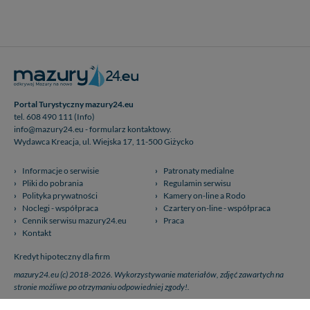
Portal Turystyczny mazury24.eu
tel. 608 490 111 (Info)
info@mazury24.eu - formularz kontaktowy.
Wydawca Kreacja, ul. Wiejska 17, 11-500 Giżycko
Informacje o serwisie
Patronaty medialne
Pliki do pobrania
Regulamin serwisu
Polityka prywatności
Kamery on-line a Rodo
Noclegi - współpraca
Czartery on-line - współpraca
Cennik serwisu mazury24.eu
Praca
Kontakt
Kredyt hipoteczny dla firm
mazury24.eu (c) 2018-2026. Wykorzystywanie materiałów, zdjęć zawartych na
stronie możliwe po otrzymaniu odpowiedniej zgody!.