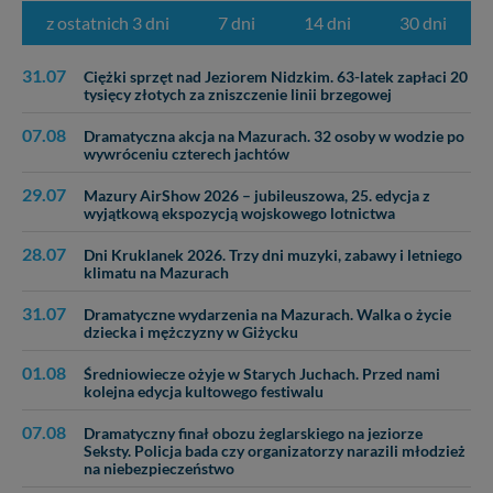
z ostatnich 3 dni
7 dni
14 dni
30 dni
W każdej chwili możesz: zażądać dostępu do swoich
danych, zażądać ich poprawienia lub usunięcia,
zabronić ich przetwarzania. Pamiętaj jednak, że nie
31.07
Ciężki sprzęt nad Jeziorem Nidzkim. 63-latek zapłaci 20
zawsze jest możliwe techniczne zrealizowanie Twoich
tysięcy złotych za zniszczenie linii brzegowej
praw w odniesieniu do informacji zawartych w plikach
07.08
Dramatyczna akcja na Mazurach. 32 osoby w wodzie po
cookies. Twoja przeglądarka umożliwia Ci skasowanie
wywróceniu czterech jachtów
tych plików - w pewnych przypadkach nie możemy tego
zrobić za Ciebie.
29.07
Mazury AirShow 2026 – jubileuszowa, 25. edycja z
wyjątkową ekspozycją wojskowego lotnictwa
Dziękujemy, i życzmy miłego odkrywania Mazur na
nowo...
28.07
Dni Kruklanek 2026. Trzy dni muzyki, zabawy i letniego
klimatu na Mazurach
31.07
Dramatyczne wydarzenia na Mazurach. Walka o życie
dziecka i mężczyzny w Giżycku
01.08
Średniowiecze ożyje w Starych Juchach. Przed nami
kolejna edycja kultowego festiwalu
07.08
Dramatyczny finał obozu żeglarskiego na jeziorze
Seksty. Policja bada czy organizatorzy narazili młodzież
na niebezpieczeństwo