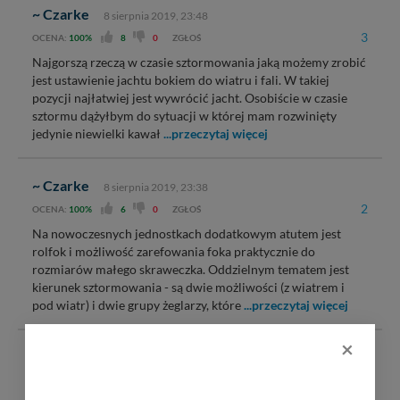
~ Czarke
8 sierpnia 2019, 23:48
3
OCENA:
100%
8
0
ZGŁOŚ
Najgorszą rzeczą w czasie sztormowania jaką możemy zrobić
jest ustawienie jachtu bokiem do wiatru i fali. W takiej
pozycji najłatwiej jest wywrócić jacht. Osobiście w czasie
sztormu dążyłbym do sytuacji w której mam rozwinięty
jedynie niewielki kawał
...przeczytaj więcej
~ Czarke
8 sierpnia 2019, 23:38
2
OCENA:
100%
6
0
ZGŁOŚ
Na nowoczesnych jednostkach dodatkowym atutem jest
rolfok i możliwość zarefowania foka praktycznie do
rozmiarów małego skraweczka. Oddzielnym tematem jest
kierunek sztormowania - są dwie możliwości (z wiatrem i
pod wiatr) i dwie grupy żeglarzy, które
...przeczytaj więcej
×
~ Czarke
8 sierpnia 2019, 23:27
1
OCENA:
100%
9
0
ZGŁOŚ