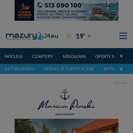
°
19
Giżycko
NOCLEGI
CZARTERY
SZKOLENIA
OFERTY SPECJALN
AKTUALNOŚCI
ATRAKCJE TURYSTYCZNE
WYDARZENIA 
REKLAMA