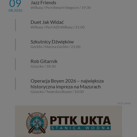
09
zawsze jest możliwe techniczne zrealizowanie Twoich
Jazz Friends
praw w odniesieniu do informacji zawartych w plikach
Wilkasy / Port Resort Niegocin / 19:30
08.2026
cookies. Twoja przeglądarka umożliwia Ci skasowanie
tych plików - w pewnych przypadkach nie możemy tego
Duet Jak Widać
zrobić za Ciebie.
Wilkasy / Port AZS Wilkasy / 21:00
Dziękujemy, i życzmy miłego odkrywania Mazur na
Szkutnicy Dźwięków
nowo...
Górkło / Marina Górkło / 21:00
Rob Gitarnik
Giżycko / 18:30
Operacja Boyen 2026 – największa
historyczna impreza na Mazurach
Giżycko / Twierdza Boyen / 10:00
REKLAMA