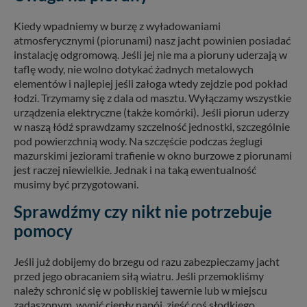
Kiedy wpadniemy w burzę z wyładowaniami
atmosferycznymi (piorunami) nasz jacht powinien posiadać
instalację odgromową. Jeśli jej nie ma a pioruny uderzają w
taflę wody, nie wolno dotykać żadnych metalowych
elementów i najlepiej jeśli załoga wtedy zejdzie pod pokład
łodzi. Trzymamy się z dala od masztu. Wyłączamy wszystkie
urządzenia elektryczne (także komórki). Jeśli piorun uderzy
w naszą łódź sprawdzamy szczelność jednostki, szczególnie
pod powierzchnią wody. Na szczęście podczas żeglugi
mazurskimi jeziorami trafienie w okno burzowe z piorunami
jest raczej niewielkie. Jednak i na taką ewentualność
musimy być przygotowani.
Sprawdźmy czy nikt nie potrzebuje
pomocy
Jeśli już dobijemy do brzegu od razu zabezpieczamy jacht
przed jego obracaniem siłą wiatru. Jeśli przemokliśmy
należy schronić się w pobliskiej tawernie lub w miejscu
zadaszonym, wypić ciepły napój, zjeść coś słodkiego.