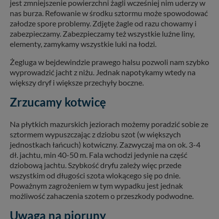
jest zmniejszenie powierzchni żagli wcześniej nim uderzy w
nas burza. Refowanie w środku sztormu może spowodować
załodze spore problemy. Zdjęte żagle od razu chowamy i
zabezpieczamy. Zabezpieczamy też wszystkie luźne liny,
elementy, zamykamy wszystkie luki na łodzi.
Żegluga w bejdewindzie prawego halsu pozwoli nam szybko
wyprowadzić jacht z niżu. Jednak napotykamy wtedy na
większy dryf i większe przechyły boczne.
Zrzucamy kotwicę
Na płytkich mazurskich jeziorach możemy poradzić sobie ze
sztormem wypuszczając z dziobu szot (w większych
jednostkach łańcuch) kotwiczny. Zazwyczaj ma on ok. 3-4
dł. jachtu, min 40-50 m. Fala wchodzi jedynie na część
dziobową jachtu. Szybkość dryfu zależy więc przede
wszystkim od długości szota wlokącego się po dnie.
Poważnym zagrożeniem w tym wypadku jest jednak
możliwość zahaczenia szotem o przeszkody podwodne.
Uwaga na pioruny