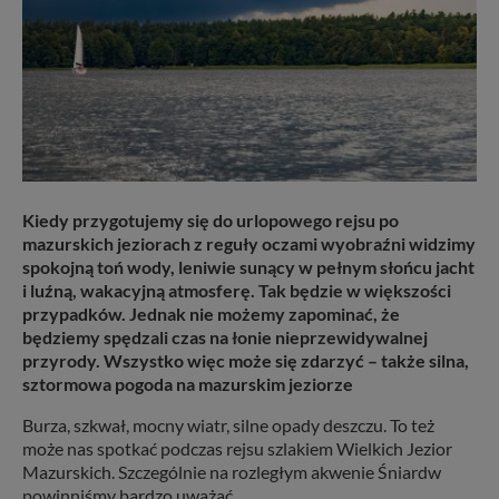
Kiedy przygotujemy się do urlopowego rejsu po
mazurskich jeziorach z reguły oczami wyobraźni widzimy
spokojną toń wody, leniwie sunący w pełnym słońcu jacht
i luźną, wakacyjną atmosferę. Tak będzie w większości
przypadków. Jednak nie możemy zapominać, że
będziemy spędzali czas na łonie nieprzewidywalnej
przyrody. Wszystko więc może się zdarzyć – także silna,
sztormowa pogoda na mazurskim jeziorze
Burza, szkwał, mocny wiatr, silne opady deszczu. To też
może nas spotkać podczas rejsu szlakiem Wielkich Jezior
Mazurskich. Szczególnie na rozległym akwenie Śniardw
powinniśmy bardzo uważać.