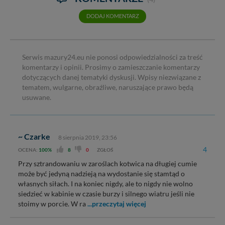
DODAJ KOMENTARZ
Serwis mazury24.eu nie ponosi odpowiedzialności za treść
komentarzy i opinii. Prosimy o zamieszczanie komentarzy
dotyczących danej tematyki dyskusji. Wpisy niezwiązane z
tematem, wulgarne, obraźliwe, naruszające prawo będą
usuwane.
~ Czarke
8 sierpnia 2019, 23:56
4
OCENA:
100%
8
0
ZGŁOŚ
Przy sztrandowaniu w zaroślach kotwica na długiej cumie
może być jedyną nadzieją na wydostanie się stamtąd o
własnych siłach. I na koniec nigdy, ale to nigdy nie wolno
siedzieć w kabinie w czasie burzy i silnego wiatru jeśli nie
stoimy w porcie. W ra
...przeczytaj więcej