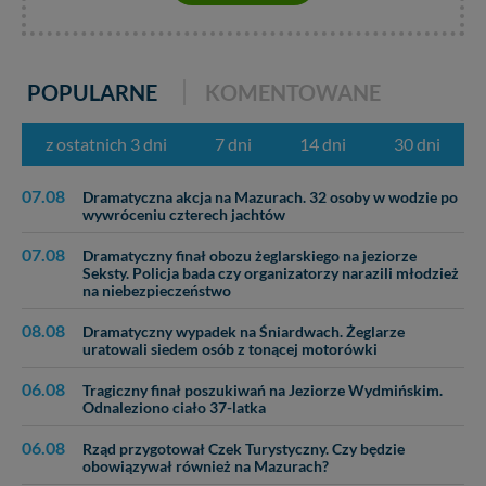
POPULARNE
KOMENTOWANE
z ostatnich 3 dni
7 dni
14 dni
30 dni
07.08
Dramatyczna akcja na Mazurach. 32 osoby w wodzie po
wywróceniu czterech jachtów
07.08
Dramatyczny finał obozu żeglarskiego na jeziorze
Seksty. Policja bada czy organizatorzy narazili młodzież
na niebezpieczeństwo
08.08
Dramatyczny wypadek na Śniardwach. Żeglarze
uratowali siedem osób z tonącej motorówki
06.08
Tragiczny finał poszukiwań na Jeziorze Wydmińskim.
Odnaleziono ciało 37-latka
06.08
Rząd przygotował Czek Turystyczny. Czy będzie
obowiązywał również na Mazurach?