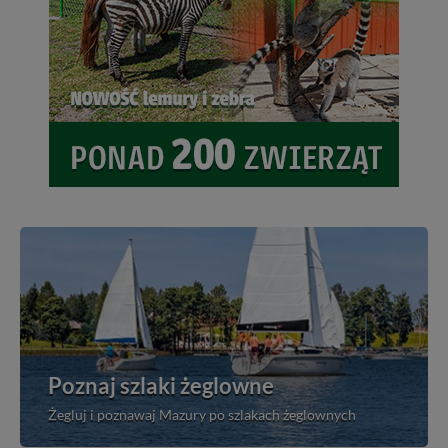
Poznaj szlaki żeglowne
Żegluj i poznawaj Mazury po szlakach żeglownych