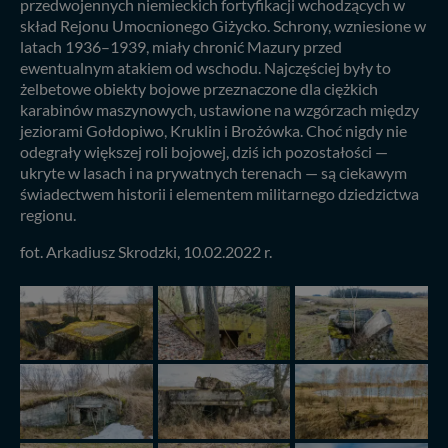
przedwojennych niemieckich fortyfikacji wchodzących w
skład Rejonu Umocnionego Giżycko. Schrony, wzniesione w
latach 1936–1939, miały chronić Mazury przed
ewentualnym atakiem od wschodu. Najczęściej były to
żelbetowe obiekty bojowe przeznaczone dla ciężkich
karabinów maszynowych, ustawione na wzgórzach między
jeziorami Gołdopiwo, Kruklin i Brożówka. Choć nigdy nie
odegrały większej roli bojowej, dziś ich pozostałości —
ukryte w lasach i na prywatnych terenach — są ciekawym
świadectwem historii i elementem militarnego dziedzictwa
regionu.
fot. Arkadiusz Skrodzki, 10.02.2022 r.