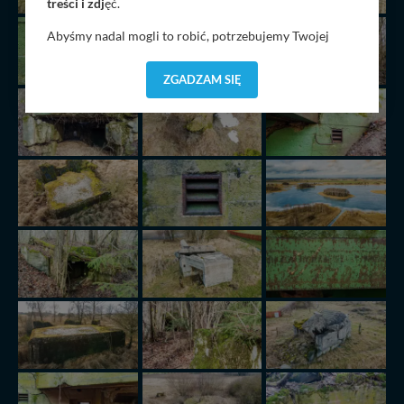
treści i zdj
ęć.
Abyśmy nadal mogli to robić, potrzebujemy Twojej
zgody, dzięki której, będziemy mogli elementy serwisu
dostosować do Twoich preferencji. Twoje dane (w tym
ZGADZAM SIĘ
pliki cookies) będą zapisywane w celu usprawnienia
serwisu (zapamiętywanie pozycji na mapach, ostatnie
wyszukania, ulubione miejsca, logowania, itp).
Bezpieczeństwo Twoich danych jest dla nas
priorytetowe, bez poinformowania Ciebie nie będziemy
zmieniać zakresu naszych uprawnień. Twoje dane są u
nas bezpieczne, jeśli masz wątpliwości co do naszych
intencji, zawsze możesz wycofać swoją zgodę. Więcej
informacji uzyskach w naszej
Polityce Prywatności
.
Klikając znak X lub przycisk PRZEJDŹ DO SERWISU
wyrażasz zgodę na przetwarzanie Twoich danych.
Nasz serwis nie wykorzystuje oraz nie udostępnia
Twoich danych innym podmiotom oraz osobom
trzecim. Wyjątkiem jest sytuacja, gdy przekazanie
Twoich danych jest elementem usługi (przekazanie
danych z formularza kontaktowego, przekazanie danych
w przypadku rezerwacji usług typu: nocleg, czartery,