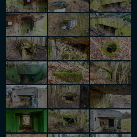
itp). Więcej informacji o zasadach i funkcjonalności
serwisu w
Regulaminie Serwisu
.
Administratorem Twoich danych jest: Agencja
Reklamowa Kreacja Monika Borkowska, z siedzibą ul.
Wiejska 17, 11-500 Giżycko. Możesz z nami
skontaktować się za pośrednictwem tej
strony
.
W każdej chwili możesz: zażądać dostępu do swoich
danych, zażądać ich poprawienia lub usunięcia,
zabronić ich przetwarzania. Pamiętaj jednak, że nie
zawsze jest możliwe techniczne zrealizowanie Twoich
praw w odniesieniu do informacji zawartych w plikach
cookies. Twoja przeglądarka umożliwia Ci skasowanie
tych plików - w pewnych przypadkach nie możemy tego
zrobić za Ciebie.
Dziękujemy, i życzmy miłego odkrywania Mazur na
nowo...