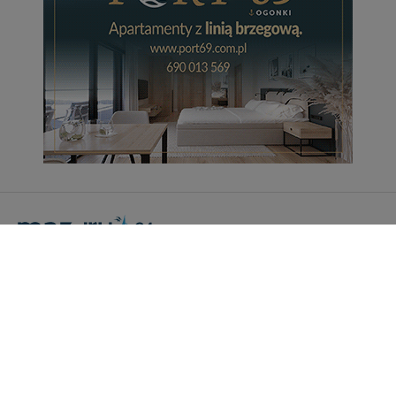
Portal Turystyczny mazury24.eu
tel. 608 490 111 (Info)
info@mazury24.eu - formularz kontaktowy.
Wydawca Kreacja, ul. Wiejska 17, 11-500 Giżycko
Informacje o serwisie
Patronaty medialne
Pliki do pobrania
Regulamin serwisu
Polityka prywatności
Kamery on-line a Rodo