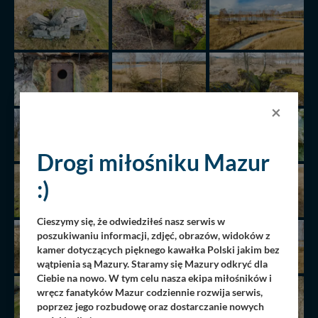
×
Drogi miłośniku Mazur
:)
Cieszymy się, że odwiedziłeś nasz serwis w
poszukiwaniu informacji, zdjęć, obrazów, widoków z
kamer dotyczących pięknego kawałka Polski jakim bez
wątpienia są Mazury. Staramy się Mazury odkryć dla
Ciebie na nowo. W tym celu nasza ekipa miłośników i
wręcz fanatyków Mazur codziennie rozwija serwis,
poprzez jego rozbudowę oraz dostarczanie nowych