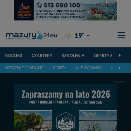
°
19
Giżycko
NOCLEGI
CZARTERY
SZKOLENIA
OFERTY SPECJALN
OSTATNIO DODANE
PORTY
MIEJSCÓWKI
JEZIORA,
REKLAMA