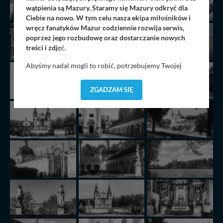
wątpienia są Mazury. Staramy się Mazury odkryć dla
Ciebie na nowo. W tym celu nasza ekipa miłośników i
wręcz fanatyków Mazur codziennie rozwija serwis,
poprzez jego rozbudowę oraz dostarczanie nowych
treści i zdj
ęć.
Abyśmy nadal mogli to robić, potrzebujemy Twojej
zgody, dzięki której, będziemy mogli elementy serwisu
dostosować do Twoich preferencji. Twoje dane (w tym
ZGADZAM SIĘ
pliki cookies) będą zapisywane w celu usprawnienia
serwisu (zapamiętywanie pozycji na mapach, ostatnie
wyszukania, ulubione miejsca, logowania, itp).
Bezpieczeństwo Twoich danych jest dla nas
priorytetowe, bez poinformowania Ciebie nie będziemy
zmieniać zakresu naszych uprawnień. Twoje dane są u
nas bezpieczne, jeśli masz wątpliwości co do naszych
intencji, zawsze możesz wycofać swoją zgodę. Więcej
informacji uzyskach w naszej
Polityce Prywatności
.
Klikając znak X lub przycisk PRZEJDŹ DO SERWISU
wyrażasz zgodę na przetwarzanie Twoich danych.
Nasz serwis nie wykorzystuje oraz nie udostępnia
Twoich danych innym podmiotom oraz osobom