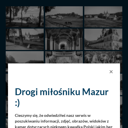
×
Drogi miłośniku Mazur
:)
Cieszymy się, że odwiedziłeś nasz serwis w
poszukiwaniu informacji, zdjęć, obrazów, widoków z
kamer dotyczących pięknego kawałka Polski jakim bez