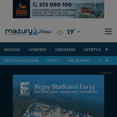
°
19
Giżycko
NOCLEGI
CZARTERY
SZKOLENIA
OFERTY SPECJALN
OSTATNIO DODANE
PORTY
MIEJSCÓWKI
JEZIORA,
REKLAMA