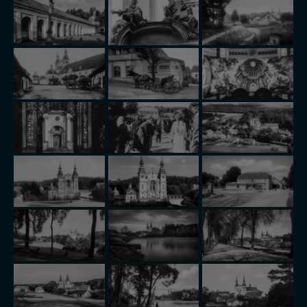
trzecim. Wyjątkiem jest sytuacja, gdy przekazanie
Twoich danych jest elementem usługi (przekazanie
danych z formularza kontaktowego, przekazanie danych
w przypadku rezerwacji usług typu: nocleg, czartery,
itp). Więcej informacji o zasadach i funkcjonalności
serwisu w
Regulaminie Serwisu
.
Administratorem Twoich danych jest: Agencja
Reklamowa Kreacja Monika Borkowska, z siedzibą ul.
Wiejska 17, 11-500 Giżycko. Możesz z nami
skontaktować się za pośrednictwem tej
strony
.
W każdej chwili możesz: zażądać dostępu do swoich
danych, zażądać ich poprawienia lub usunięcia,
zabronić ich przetwarzania. Pamiętaj jednak, że nie
zawsze jest możliwe techniczne zrealizowanie Twoich
praw w odniesieniu do informacji zawartych w plikach
cookies. Twoja przeglądarka umożliwia Ci skasowanie
tych plików - w pewnych przypadkach nie możemy tego
zrobić za Ciebie.
Dziękujemy, i życzmy miłego odkrywania Mazur na
nowo...