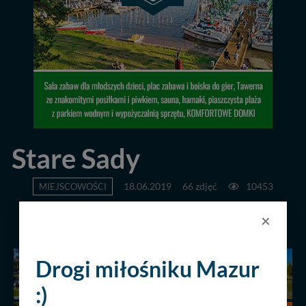
Stare Sady
MIEJSCOWOŚCI
18.06.2019
66 zdjęć
10453
×
POPRZEDNIA
NASTĘPNA
Drogi miłośniku Mazur
:)