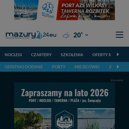
°
20
Giżycko
NOCLEGI
CZARTERY
SZKOLENIA
OFERTY SPECJALN
OSTATNIO DODANE
PORTY
MIEJSCÓWKI
JEZIORA,
REKLAMA