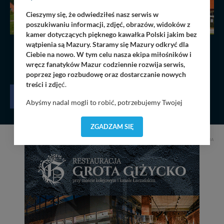
Cieszymy się, że odwiedziłeś nasz serwis w
poszukiwaniu informacji, zdjęć, obrazów, widoków z
kamer dotyczących pięknego kawałka Polski jakim bez
wątpienia są Mazury. Staramy się Mazury odkryć dla
Ciebie na nowo. W tym celu nasza ekipa miłośników i
1
2
wręcz fanatyków Mazur codziennie rozwija serwis,
poprzez jego rozbudowę oraz dostarczanie nowych
treści i zdj
ęć.
Abyśmy nadal mogli to robić, potrzebujemy Twojej
zgody, dzięki której, będziemy mogli elementy serwisu
dostosować do Twoich preferencji. Twoje dane (w tym
ZGADZAM SIĘ
pliki cookies) będą zapisywane w celu usprawnienia
REKLAMA
serwisu (zapamiętywanie pozycji na mapach, ostatnie
wyszukania, ulubione miejsca, logowania, itp).
Bezpieczeństwo Twoich danych jest dla nas
priorytetowe, bez poinformowania Ciebie nie będziemy
zmieniać zakresu naszych uprawnień. Twoje dane są u
nas bezpieczne, jeśli masz wątpliwości co do naszych
intencji, zawsze możesz wycofać swoją zgodę. Więcej
informacji uzyskach w naszej
Polityce Prywatności
.
Klikając znak X lub przycisk PRZEJDŹ DO SERWISU