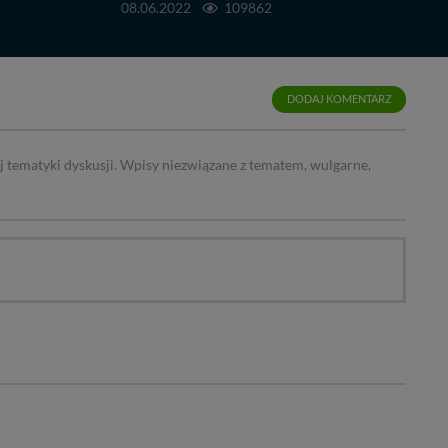
08.06.2022
109862
DODAJ KOMENTARZ
j tematyki dyskusji. Wpisy niezwiązane z tematem, wulgarne,