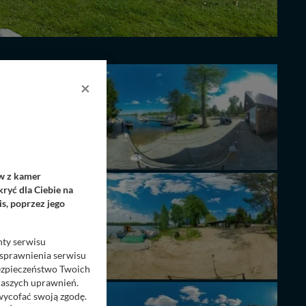
×
ów z kamer
ryć dla Ciebie na
s, poprzez jego
nty serwisu
usprawnienia serwisu
Bezpieczeństwo Twoich
naszych uprawnień.
 wycofać swoją zgodę.