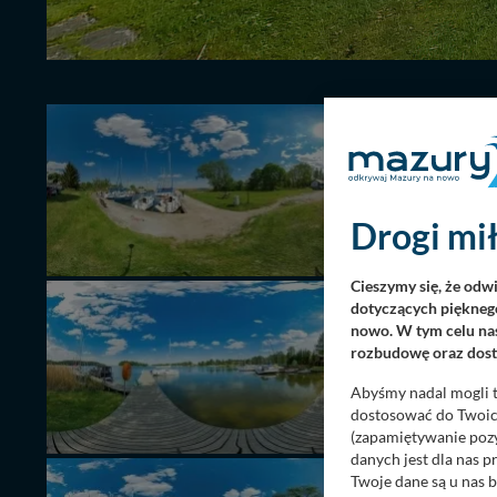
AKT
Drogi mił
Cieszymy się, że odw
dotyczących pięknego
nowo. W tym celu nas
rozbudowę oraz dosta
Abyśmy nadal mogli t
dostosować do Twoich
(zapamiętywanie pozy
danych jest dla nas 
Twoje dane są u nas b