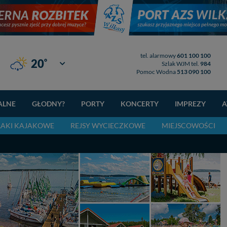
tel. alarmowy
601 100 100
°
20
Giżycko
Szlak WJM tel.
984
Pomoc Wodna
513 090 100
ALNE
GŁODNY?
PORTY
KONCERTY
IMPREZY
A
LAKI KAJAKOWE
REJSY WYCIECZKOWE
MIEJSCOWOŚCI