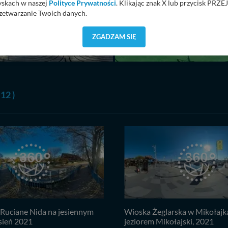
yskach w naszej
Polityce Prywatności
. Klikając znak X lub przycisk P
zetwarzanie Twoich danych.
orzystuje oraz nie udostępnia Twoich danych innym podmiotom oraz oso
ZGADZAM SIĘ
cja, gdy przekazanie Twoich danych jest elementem usługi (przekazanie d
anie danych w przypadku rezerwacji usług typu: nocleg, czartery, itp). W
lności serwisu w
Regulaminie Serwisu
.
ch danych jest: Agencja Reklamowa Kreacja Monika Borkowska, z siedzi
sz z nami skontaktować się za pośrednictwem tej
strony
.
 12 )
sz: zażądać dostępu do swoich danych, zażądać ich poprawienia lub usuni
taj jednak, że nie zawsze jest możliwe techniczne zrealizowanie Twoich 
 w plikach cookies. Twoja przeglądarka umożliwia Ci skasowanie tych p
my tego zrobić za Ciebie.
 miłego odkrywania Mazur na nowo...
Ruciane Nida na jesiennym
Wioska Żeglarska w Mikołajk
esień 2021
jeziorem Mikołajski, 2021