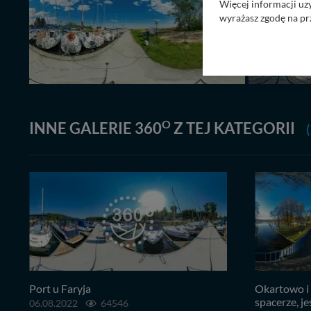
Więcej informacji uz
wyrażasz zgodę na pr
Nasz serwis nie wyk
Wyjątkiem jest sytua
kontaktowego, przekaz
zasadach i funkcjona
Administratorem Twoi
O
11-500 Giżycko. Może
INNE GALERIE 360
Z TEJ KATEGORII
(
W każdej chwili może
przetwarzania. Pamię
informacji zawartych
przypadkach nie może
Dziękujemy, i życzmy
Port u Faryja
Okartowo i 
spacerze, j
06.08.2022
64546