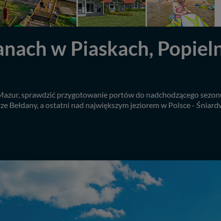
anach w Piaskach, Popieln
e Mazur, sprawdzić przygotowanie portów do nadchodzącego sezonu
rze Bełdany, a ostatni nad największym jeziorem w Polsce - Śniard