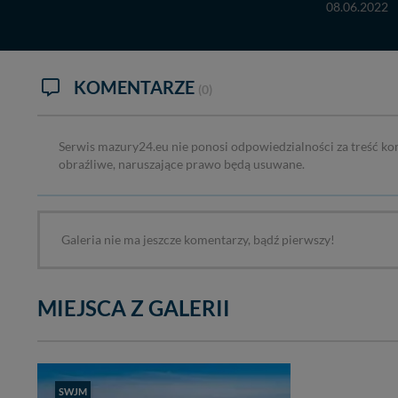
08.06.2022
KOMENTARZE
(0)
Serwis mazury24.eu nie ponosi odpowiedzialności za treść ko
obraźliwe, naruszające prawo będą usuwane.
Galeria nie ma jeszcze komentarzy, bądź pierwszy!
MIEJSCA Z GALERII
SWJM