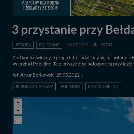
3 przystanie przy Bełd
JEZIORA
POLECANE
30.07.2022
25747
Pod koniec wiosny, u progu lata - udaliśmy się na południ
Wierzba i Popielno. Te pierwsze dwa położone są przy jezio
fot. Artur Borkowski, 25.05.2022 r.
JEZIORO ŚNIARDWY
POPIELNO
PORT POPIELNO