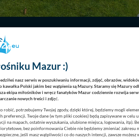
UALNIE PRZEGLĄDANA
PANORAMA
ośniku Mazur :)
iedziłeś nasz serwis w poszukiwaniu informacji, zdjęć, obrazów, widok
 kawałka Polski jakim bez wątpienia są Mazury. Staramy się Mazury odk
za ekipa miłośników i wręcz fanatyków Mazur codziennie rozwija serwi
rczanie nowych treści i zdj
ęć.
o robić, potrzebujemy Twojej zgody, dzięki której, będziemy mogli eleme
 preferencji. Twoje dane (w tym pliki cookies) będą zapisywane w celu 
cji na mapach, ostatnie wyszukania, ulubione miejsca, logowania, itp). 
priorytetowe, bez poinformowania Ciebie nie będziemy zmieniać zakresu 
ezpieczne, jeśli masz wątpliwości co do naszych intencji, zawsze możesz