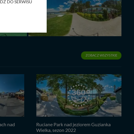
RZEJDŹ DO SERWISU
bom trzecim.
anych z formularza
ięcej informacji o
bą ul. Wiejska 17,
ZOBACZ WSZYSTKIE
ęcia, zabronić ich
praw w odniesieniu do
lików - w pewnych
ach nad
Ruciane Park nad jeziorem Guzianka
Wielka, sezon 2022