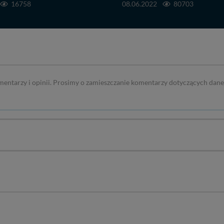
16758
08.06.2022
80703
mentarzy i opinii. Prosimy o zamieszczanie komentarzy dotyczących dane