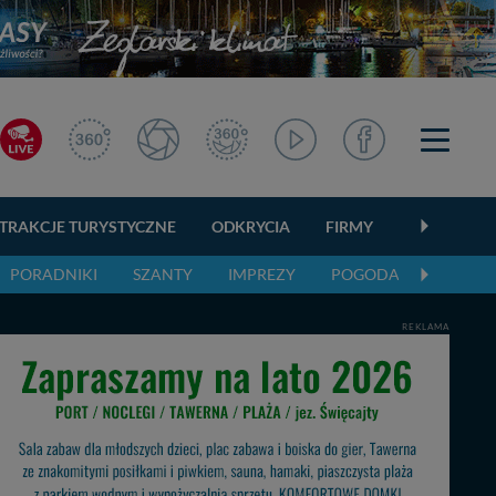
TRAKCJE TURYSTYCZNE
ODKRYCIA
FIRMY
OGŁOSZEN
PORADNIKI
SZANTY
IMPREZY
POGODA
REKLAMA