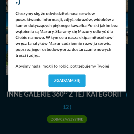
Cieszymy się, że odwiedziłeś nasz serwis w
poszukiwaniu informacji, zdjęć, obrazów, widoków z
kamer dotyczących pięknego kawałka Polski jakim bez
wątpienia są Mazury. Staramy się Mazury odkryć dla
Ciebie na nowo. W tym celu nasza ekipa miłośników i
wręcz fanatyków Mazur codziennie rozwija serwis,
poprzez jego rozbudowę oraz dostarczanie nowych
treści i zdj
ęć.
Abyśmy nadal mogli to robić, potrzebujemy Twojej
zgody, dzięki której, będziemy mogli elementy serwisu
dostosować do Twoich preferencji. Twoje dane (w tym
ZGADZAM SIĘ
pliki cookies) będą zapisywane w celu usprawnienia
serwisu (zapamiętywanie pozycji na mapach, ostatnie
O
INNE GALERIE 360
Z TEJ KATEGORII
(
wyszukania, ulubione miejsca, logowania, itp).
Bezpieczeństwo Twoich danych jest dla nas
12 )
priorytetowe, bez poinformowania Ciebie nie będziemy
zmieniać zakresu naszych uprawnień. Twoje dane są u
ZOBACZ WSZYSTKIE
nas bezpieczne, jeśli masz wątpliwości co do naszych
intencji, zawsze możesz wycofać swoją zgodę. Więcej
informacji uzyskach w naszej
Polityce Prywatności
.