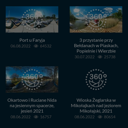
Klikając znak X lub przycisk PRZEJDŹ DO SERWISU
wyrażasz zgodę na przetwarzanie Twoich danych.
Nasz serwis nie wykorzystuje oraz nie udostępnia
Twoich danych innym podmiotom oraz osobom
trzecim. Wyjątkiem jest sytuacja, gdy przekazanie
Twoich danych jest elementem usługi (przekazanie
Port u Faryja
3 przystanie przy
danych z formularza kontaktowego, przekazanie danych
Bełdanach w Piaskach,
06.08.2022
64532
w przypadku rezerwacji usług typu: nocleg, czartery,
Popielnie i Wierzbie
itp). Więcej informacji o zasadach i funkcjonalności
30.07.2022
25738
serwisu w
Regulaminie Serwisu
.
Administratorem Twoich danych jest: Agencja
Reklamowa Kreacja Monika Borkowska, z siedzibą ul.
Wiejska 17, 11-500 Giżycko. Możesz z nami
skontaktować się za pośrednictwem tej
strony
.
W każdej chwili możesz: zażądać dostępu do swoich
Okartowo i Ruciane Nida
Wioska Żeglarska w
danych, zażądać ich poprawienia lub usunięcia,
na jesiennym spacerze,
Mikołajkach nad jeziorem
zabronić ich przetwarzania. Pamiętaj jednak, że nie
jesień 2021
Mikołajski, 2021
zawsze jest możliwe techniczne zrealizowanie Twoich
08.06.2022
16757
08.06.2022
80654
praw w odniesieniu do informacji zawartych w plikach
cookies. Twoja przeglądarka umożliwia Ci skasowanie