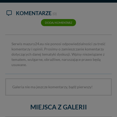
tych plików - w pewnych przypadkach nie możemy tego
zrobić za Ciebie.
KOMENTARZE
(0)
Dziękujemy, i życzmy miłego odkrywania Mazur na
DODAJ KOMENTARZ
nowo...
Serwis mazury24.eu nie ponosi odpowiedzialności za treść
komentarzy i opinii. Prosimy o zamieszczanie komentarzy
dotyczących danej tematyki dyskusji. Wpisy niezwiązane z
tematem, wulgarne, obraźliwe, naruszające prawo będą
usuwane.
Galeria nie ma jeszcze komentarzy, bądź pierwszy!
MIEJSCA Z GALERII