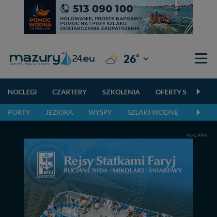
°
26
Giżycko
NOCLEGI
CZARTERY
SZKOLENIA
OFERTY SPECJALN
PORTY
JEZIORA
WYSPY
SZLAKI WODNE
SZLAK
REKLAMA