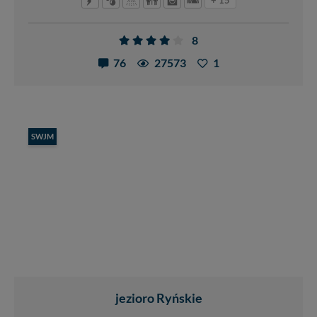
+ 15
8
76
27573
1
SWJM
jezioro Ryńskie