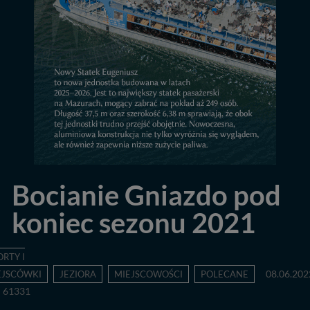
Bocianie Gniazdo pod
koniec sezonu 2021
ORTY I
EJSCÓWKI
JEZIORA
MIEJSCOWOŚCI
POLECANE
08.06.202
61331