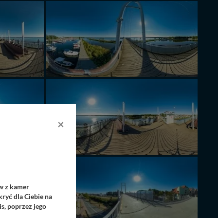
×
ów z kamer
ryć dla Ciebie na
s, poprzez jego