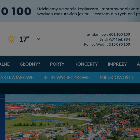
tel. alarmowy
601 100 100
°
17
Giżycko
Szlak WJM tel.
984
Pomoc Wodna
513 090 100
ALNE
GŁODNY?
PORTY
KONCERTY
IMPREZY
A
LAKI KAJAKOWE
REJSY WYCIECZKOWE
MIEJSCOWOŚCI