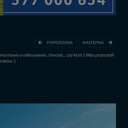
POPRZEDNIA
NASTĘPNA
a mowy o odkrywaniu, chociaż... czy ktoś z Was przeszedł
roków :)