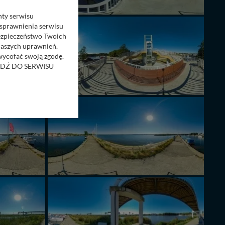
nty serwisu
usprawnienia serwisu
Bezpieczeństwo Twoich
naszych uprawnień.
 wycofać swoją zgodę.
RZEJDŹ DO SERWISU
bom trzecim.
anych z formularza
ięcej informacji o
bą ul. Wiejska 17,
ęcia, zabronić ich
praw w odniesieniu do
lików - w pewnych