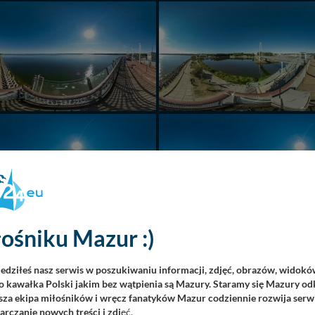
ośniku Mazur :)
iedziłeś nasz serwis w poszukiwaniu informacji, zdjęć, obrazów, widok
 kawałka Polski jakim bez wątpienia są Mazury. Staramy się Mazury odk
za ekipa miłośników i wręcz fanatyków Mazur codziennie rozwija serwi
rczanie nowych treści i zdj
ęć.