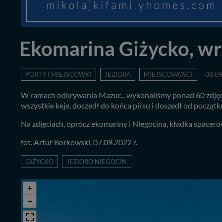
Ekomarina Giżycko, wr
PORTY I MIEJSCÓWKI
JEZIORA
MIEJSCOWOŚCI
08.0
W ramach odkrywania Mazur... wykonaliśmy ponad 60 zdjęć 
wszystkie keje, doszedł do końca pirsu i doszedł od począt
Na zdjęciach, oprócz ekomariny i Niegocina, kładka space
fot. Artur Borkowski, 07.09.2022 r.
GIŻYCKO
JEZIORO NIEGOCIN