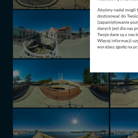
Abyśmy nadal mogli t
dostosować do Twoich
(zapamiętywanie pozy
danych jest dla nas 
Twoje dane są u nas b
Więcej informacji uz
wyrażasz zgodę na pr
Nasz serwis nie wyk
Wyjątkiem jest sytua
kontaktowego, przekaz
zasadach i funkcjona
Administratorem Twoi
11-500 Giżycko. Może
W każdej chwili może
przetwarzania. Pamię
informacji zawartych
przypadkach nie może
Dziękujemy, i życzmy