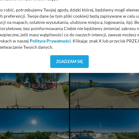
o robić, potrzebujemy Twojej zgody, dzięki której, będziemy mogli eleme
 preferencji. Twoje dane (w tym pliki cookies) będą zapisywane w celu 
cji na mapach, ostatnie wyszukania, ulubione miejsca, logowania, itp). 
priorytetowe, bez poinformowania Ciebie nie będziemy zmieniać zakresu 
ezpieczne, jeśli masz wątpliwości co do naszych intencji, zawsze możesz
yskach w naszej
Polityce Prywatności
. Klikając znak X lub przycisk P
zetwarzanie Twoich danych.
orzystuje oraz nie udostępnia Twoich danych innym podmiotom oraz oso
ZGADZAM SIĘ
cja, gdy przekazanie Twoich danych jest elementem usługi (przekazanie d
anie danych w przypadku rezerwacji usług typu: nocleg, czartery, itp). W
lności serwisu w
Regulaminie Serwisu
.
ch danych jest: Agencja Reklamowa Kreacja Monika Borkowska, z siedzi
sz z nami skontaktować się za pośrednictwem tej
strony
.
sz: zażądać dostępu do swoich danych, zażądać ich poprawienia lub usuni
taj jednak, że nie zawsze jest możliwe techniczne zrealizowanie Twoich 
 w plikach cookies. Twoja przeglądarka umożliwia Ci skasowanie tych p
my tego zrobić za Ciebie.
 miłego odkrywania Mazur na nowo...