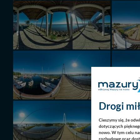
Drogi mił
Cieszymy się, że odw
dotyczących pięknego
nowo. W tym celu nas
rozbudowę oraz dosta