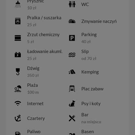
Prysznic
WC
10 zł
Pralka / suszarka
Zmywanie naczyń
25 zł
Zrzut chemiczny
Parking
5 zł
40 zł
Ładowanie akuml.
Slip
25 zł
od 70 zł
Dźwig
Kemping
350 zł
Plaża
Plac zabaw
100 m
Internet
Psy i koty
Bar
Czartery
na miejscu
Paliwo
Basen