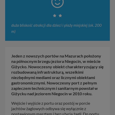
duża bliskość atrakcji dla dzieci i plaży miejskiej (ok. 200
m)
Jeden z nowszych portów na Mazurach położony
na północnym brzegu jeziora Niegocin, w mieście
Giżycko. Nowoczesny obiekt charakteryzujący się
rozbudowaną infrastrukturą, wszelkimi
niezbędnymi mediami oraz licznymi obiektami
gastronomicznymi. Nowoczesny port z pełnym
zapleczem technicznym i sanitarnym powstał w
Giżycku nad jeziorem Niegocin w 2010 roku.
Wejście i wyjście z portu oraz postój w porcie
jachtów żaglowych odbywa się wyłącznie z
postawionym masztem i bez użycia żagli. Do portu