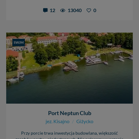
12
13040
0
SWJM
Port Neptun Club
jez. Kisajno
/
Giżycko
Przy porcie trwa inwestycja budowlana, większość