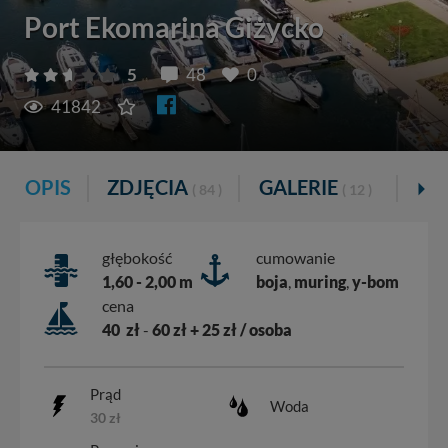
Port Ekomarina Giżycko
5
48
0
41842
OPIS
ZDJĘCIA
GALERIE
VI
( 84 )
( 12 )
głębokość
cumowanie
1,60 - 2,00 m
boja
,
muring
,
y-bom
cena
40 zł
-
60 zł + 25 zł / osoba
Prąd
Woda
30 zł