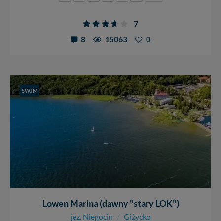
7
8
15063
0
SWJM
Lowen Marina (dawny "stary LOK")
jez. Niegocin
/
Giżycko