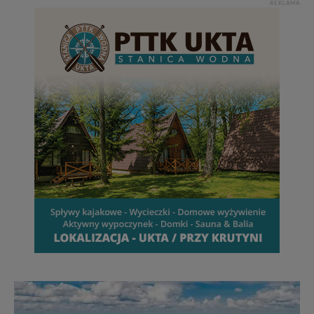
REKLAMA
tych plików - w pewnych przypadkach nie możemy tego
zrobić za Ciebie.
Dziękujemy, i życzmy miłego odkrywania Mazur na
nowo...