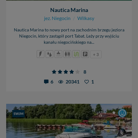
Nautica Marina
jez. Niegocin
/
Wilkasy
Nautica Marina to nowy port na zachodnim brzegu jeziora
Niegocin, który zastąpił port Tabat. Leży przy wyjściu
kanału niegocińskiego na...
+ 3
8
6
20341
1
SWJM