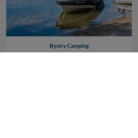
Bystry Camping
jez. Niegocin
/
Bystry
Miejscówka położona jest na wschodnim brzegu jeziora
Niegocin, niecały kilometr od Giżycka. Infrastruktura tego
miejsca zapewnia...
+ 11
9
16867
1
REKLAMA