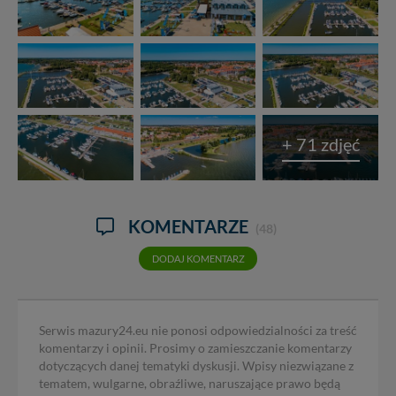
+ 71 zdjęć
KOMENTARZE
(48)
DODAJ KOMENTARZ
Serwis mazury24.eu nie ponosi odpowiedzialności za treść
komentarzy i opinii. Prosimy o zamieszczanie komentarzy
dotyczących danej tematyki dyskusji. Wpisy niezwiązane z
tematem, wulgarne, obraźliwe, naruszające prawo będą