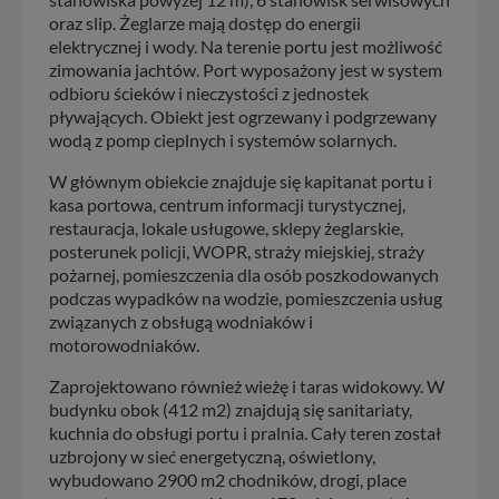
oraz slip. Żeglarze mają dostęp do energii
elektrycznej i wody. Na terenie portu jest możliwość
zimowania jachtów. Port wyposażony jest w system
odbioru ścieków i nieczystości z jednostek
pływających. Obiekt jest ogrzewany i podgrzewany
wodą z pomp cieplnych i systemów solarnych.
W głównym obiekcie znajduje się kapitanat portu i
kasa portowa, centrum informacji turystycznej,
restauracja, lokale usługowe, sklepy żeglarskie,
posterunek policji, WOPR, straży miejskiej, straży
pożarnej, pomieszczenia dla osób poszkodowanych
podczas wypadków na wodzie, pomieszczenia usług
związanych z obsługą wodniaków i
motorowodniaków.
Zaprojektowano również wieżę i taras widokowy. W
budynku obok (412 m2) znajdują się sanitariaty,
kuchnia do obsługi portu i pralnia. Cały teren został
uzbrojony w sieć energetyczną, oświetlony,
wybudowano 2900 m2 chodników, drogi, place