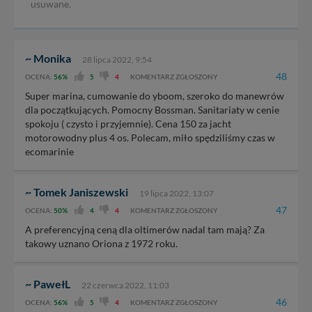
usuwane.
~ Monika
28 lipca 2022, 9:54
48
OCENA:
56%
5
4
KOMENTARZ ZGŁOSZONY
Super marina, cumowanie do yboom, szeroko do manewrów
dla początkujących. Pomocny Bossman. Sanitariaty w cenie
spokoju ( czysto i przyjemnie). Cena 150 za jacht
motorowodny plus 4 os. Polecam, miło spędziliśmy czas w
ecomarinie
~ Tomek Janiszewski
19 lipca 2022, 13:07
47
OCENA:
50%
4
4
KOMENTARZ ZGŁOSZONY
A preferencyjną ceną dla oltimerów nadal tam mają? Za
takowy uznano Oriona z 1972 roku.
~ PawełL
22 czerwca 2022, 11:03
46
OCENA:
56%
5
4
KOMENTARZ ZGŁOSZONY