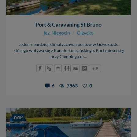
Port & Caravaning St Bruno
jez. Niegocin
/
Giżycko
Jeden z bardziej klimatycznych portów w Giżycku, do
którego wpływa się z Kanału Łuczańskiego. Port mieści się
przy Campingu nr...
+ 9
6
7863
0
SWJM