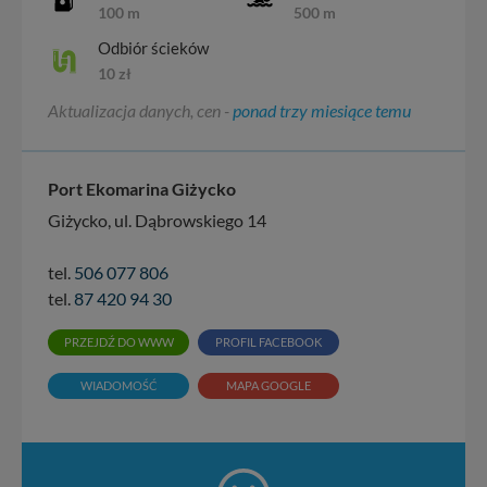
100 m
500 m
Odbiór ścieków
10 zł
Aktualizacja danych, cen -
ponad trzy miesiące temu
Port Ekomarina Giżycko
Giżycko, ul. Dąbrowskiego 14
tel.
506 077 806
tel.
87 420 94 30
PRZEJDŹ DO WWW
PROFIL FACEBOOK
WIADOMOŚĆ
MAPA GOOGLE