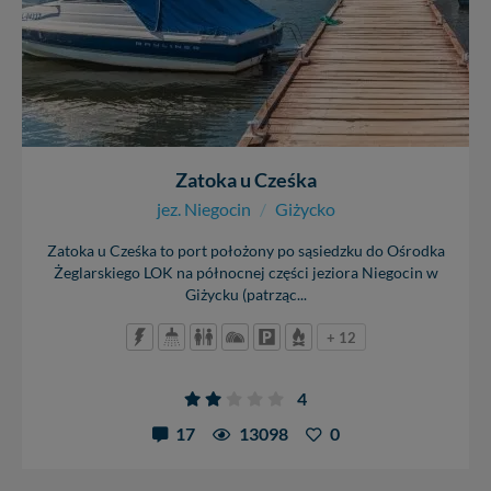
Zatoka u Cześka
jez. Niegocin
/
Giżycko
Zatoka u Cześka to port położony po sąsiedzku do Ośrodka
Żeglarskiego LOK na północnej części jeziora Niegocin w
Giżycku (patrząc...
+ 12
4
17
13098
0