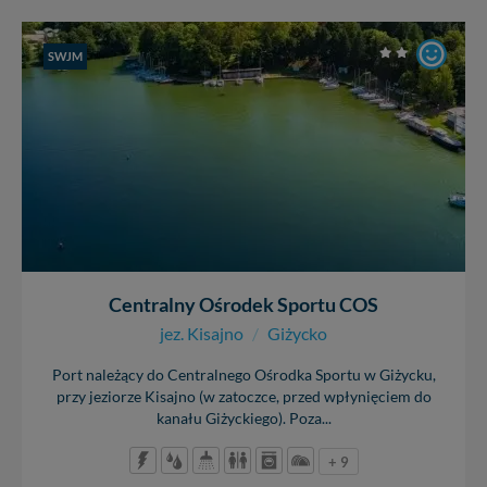
SWJM
Centralny Ośrodek Sportu COS
jez. Kisajno
/
Giżycko
Port należący do Centralnego Ośrodka Sportu w Giżycku,
przy jeziorze Kisajno (w zatoczce, przed wpłynięciem do
kanału Giżyckiego). Poza...
+ 9