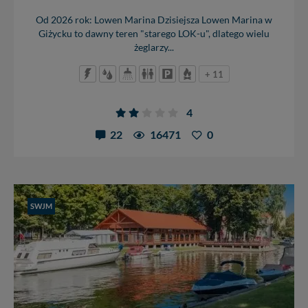
Od 2026 rok: Lowen Marina Dzisiejsza Lowen Marina w
Giżycku to dawny teren "starego LOK-u", dlatego wielu
żeglarzy...
+ 11
4
22
16471
0
SWJM