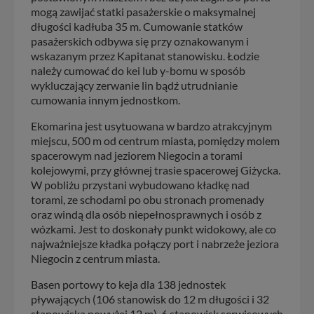
mogą zawijać statki pasażerskie o maksymalnej
długości kadłuba 35 m. Cumowanie statków
pasażerskich odbywa się przy oznakowanym i
wskazanym przez Kapitanat stanowisku. Łodzie
należy cumować do kei lub y-bomu w sposób
wykluczający zerwanie lin bądź utrudnianie
cumowania innym jednostkom.
Ekomarina jest usytuowana w bardzo atrakcyjnym
miejscu, 500 m od centrum miasta, pomiędzy molem
spacerowym nad jeziorem Niegocin a torami
kolejowymi, przy głównej trasie spacerowej Giżycka.
W pobliżu przystani wybudowano kładkę nad
torami, ze schodami po obu stronach promenady
oraz windą dla osób niepełnosprawnych i osób z
wózkami. Jest to doskonały punkt widokowy, ale co
najważniejsze kładka połączy port i nabrzeże jeziora
Niegocin z centrum miasta.
Basen portowy to keja dla 138 jednostek
pływających (106 stanowisk do 12 m długości i 32
stanowiska powyżej 12 m), 6 stanowisk serwisowych