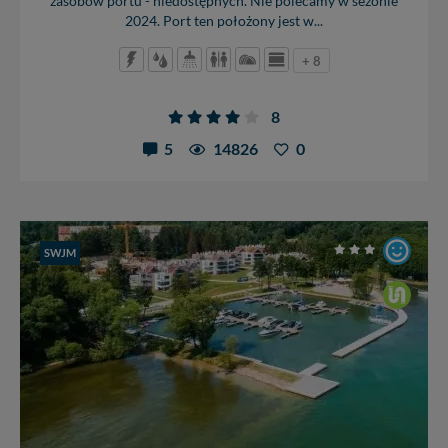
zasobów portu - niedostępnych. Nie polecamy w sezonie
2024. Port ten położony jest w...
+ 8
8
5
14826
0
SWJM