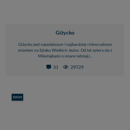
Giżycko
Giżycko jest największym i najbardziej różnorodnym
miastem na Szlaku Wielkich Jezior. Od lat spiera się z
Mikołajkami o miano letniej/...
31
29729
SWJM