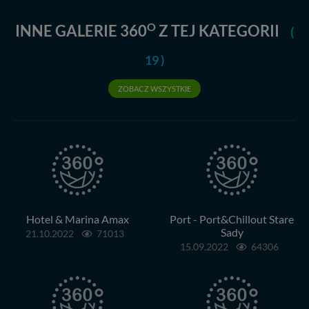
O
INNE GALERIE 360
Z TEJ KATEGORII
(
19 )
ZOBACZ WSZYSTKIE
Hotel & Marina Amax
Port - Port&Chillout Stare
Sady
21.10.2022
71013
15.09.2022
64306