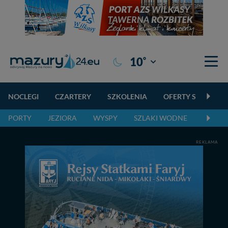
°
10
Giżycko
NOCLEGI
CZARTERY
SZKOLENIA
OFERTY SPECJALN
PORTY
JEZIORA
WYSPY
SZLAKI WODNE
SZLAK
REKLAMA