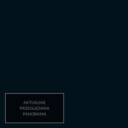
zabronić ich przetwarzania. Pamiętaj jednak, że nie
zawsze jest możliwe techniczne zrealizowanie Twoich
praw w odniesieniu do informacji zawartych w plikach
cookies. Twoja przeglądarka umożliwia Ci skasowanie
tych plików - w pewnych przypadkach nie możemy tego
zrobić za Ciebie.
Dziękujemy, i życzmy miłego odkrywania Mazur na
nowo...
AKTUALNIE
PRZEGLĄDANA
PANORAMA