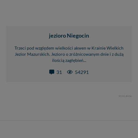
jezioro Niegocin
Trzeci pod względem wielkości akwen w Krainie Wielkich
Jezior Mazurskich. Jezioro o zróżnicowanym dnie i z dużą
ilością zagłębień...
31
54291
REKLAMA