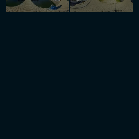
zmieniać zakresu naszych uprawnień. Twoje dane są u
nas bezpieczne, jeśli masz wątpliwości co do naszych
intencji, zawsze możesz wycofać swoją zgodę. Więcej
informacji uzyskach w naszej
Polityce Prywatności
.
Klikając znak X lub przycisk PRZEJDŹ DO SERWISU
wyrażasz zgodę na przetwarzanie Twoich danych.
Nasz serwis nie wykorzystuje oraz nie udostępnia
Twoich danych innym podmiotom oraz osobom
trzecim. Wyjątkiem jest sytuacja, gdy przekazanie
Twoich danych jest elementem usługi (przekazanie
danych z formularza kontaktowego, przekazanie danych
w przypadku rezerwacji usług typu: nocleg, czartery,
itp). Więcej informacji o zasadach i funkcjonalności
serwisu w
Regulaminie Serwisu
.
Administratorem Twoich danych jest: Agencja
Reklamowa Kreacja Monika Borkowska, z siedzibą ul.
Wiejska 17, 11-500 Giżycko. Możesz z nami
skontaktować się za pośrednictwem tej
strony
.
W każdej chwili możesz: zażądać dostępu do swoich
danych, zażądać ich poprawienia lub usunięcia,