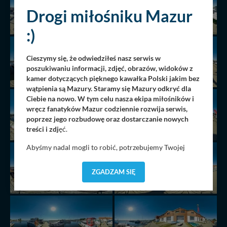
Drogi miłośniku Mazur
:)
Cieszymy się, że odwiedziłeś nasz serwis w
poszukiwaniu informacji, zdjęć, obrazów, widoków z
kamer dotyczących pięknego kawałka Polski jakim bez
wątpienia są Mazury. Staramy się Mazury odkryć dla
Ciebie na nowo. W tym celu nasza ekipa miłośników i
wręcz fanatyków Mazur codziennie rozwija serwis,
poprzez jego rozbudowę oraz dostarczanie nowych
treści i zdj
ęć.
Abyśmy nadal mogli to robić, potrzebujemy Twojej
zgody, dzięki której, będziemy mogli elementy serwisu
dostosować do Twoich preferencji. Twoje dane (w tym
ZGADZAM SIĘ
pliki cookies) będą zapisywane w celu usprawnienia
serwisu (zapamiętywanie pozycji na mapach, ostatnie
wyszukania, ulubione miejsca, logowania, itp).
Bezpieczeństwo Twoich danych jest dla nas
priorytetowe, bez poinformowania Ciebie nie będziemy