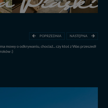
POPRZEDNIA
NASTĘPNA
a mowy o odkrywaniu, chociaż... czy ktoś z Was przeszedł
roków :)