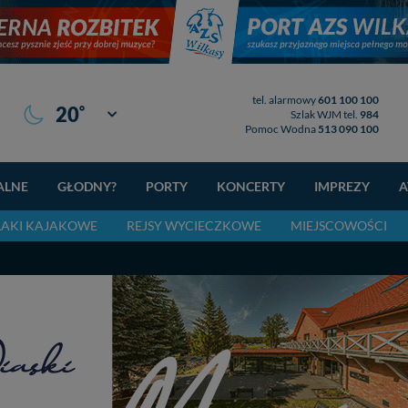
tel. alarmowy
601 100 100
°
20
Giżycko
Szlak WJM tel.
984
Pomoc Wodna
513 090 100
ALNE
GŁODNY?
PORTY
KONCERTY
IMPREZY
A
LAKI KAJAKOWE
REJSY WYCIECZKOWE
MIEJSCOWOŚCI