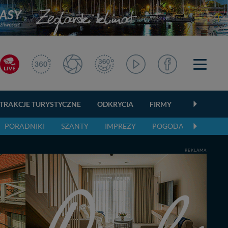
TRAKCJE TURYSTYCZNE
ODKRYCIA
FIRMY
OGŁOSZEN
PORADNIKI
SZANTY
IMPREZY
POGODA
REKLAMA