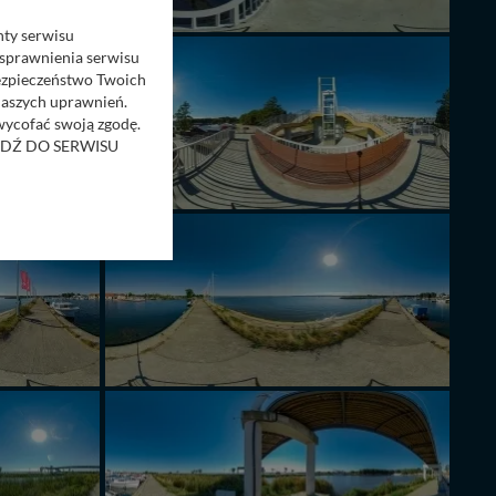
nty serwisu
usprawnienia serwisu
Bezpieczeństwo Twoich
naszych uprawnień.
 wycofać swoją zgodę.
RZEJDŹ DO SERWISU
bom trzecim.
anych z formularza
ięcej informacji o
bą ul. Wiejska 17,
ęcia, zabronić ich
praw w odniesieniu do
lików - w pewnych