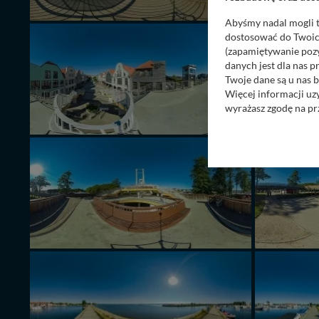
Abyśmy nadal mogli t
dostosować do Twoich
(zapamiętywanie pozy
danych jest dla nas 
Twoje dane są u nas b
Więcej informacji uz
wyrażasz zgodę na pr
Nasz serwis nie wyk
Wyjątkiem jest sytua
kontaktowego, przekaz
zasadach i funkcjona
Administratorem Twoi
11-500 Giżycko. Może
W każdej chwili może
przetwarzania. Pamię
informacji zawartych
przypadkach nie może
Dziękujemy, i życzmy