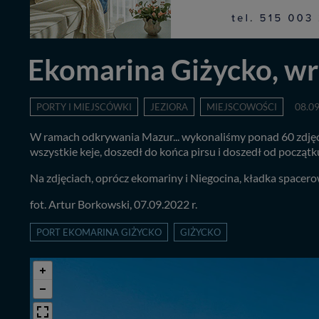
Ekomarina Giżycko, wr
PORTY I MIEJSCÓWKI
JEZIORA
MIEJSCOWOŚCI
08.0
W ramach odkrywania Mazur... wykonaliśmy ponad 60 zdjęć 
wszystkie keje, doszedł do końca pirsu i doszedł od począt
Na zdjęciach, oprócz ekomariny i Niegocina, kładka space
fot. Artur Borkowski, 07.09.2022 r.
PORT EKOMARINA GIŻYCKO
GIŻYCKO