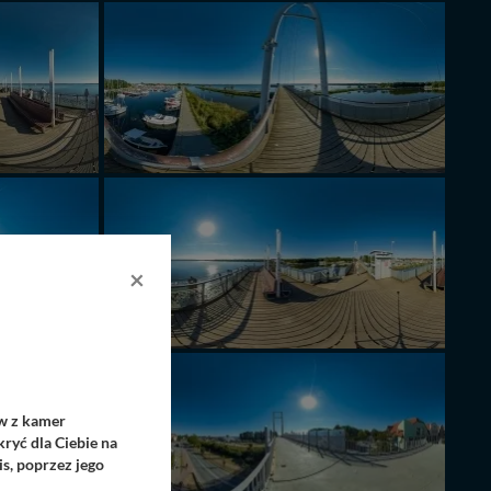
×
ów z kamer
ryć dla Ciebie na
s, poprzez jego