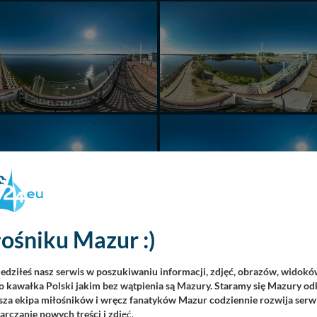
ośniku Mazur :)
iedziłeś nasz serwis w poszukiwaniu informacji, zdjęć, obrazów, widok
 kawałka Polski jakim bez wątpienia są Mazury. Staramy się Mazury odk
za ekipa miłośników i wręcz fanatyków Mazur codziennie rozwija serwi
rczanie nowych treści i zdj
ęć.