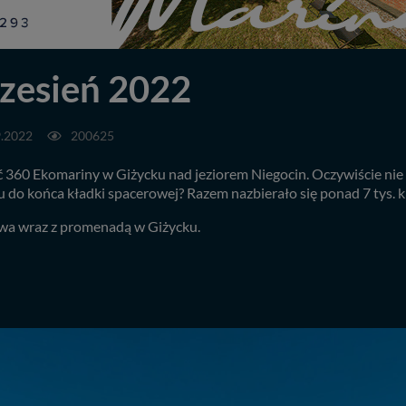
zesień 2022
9.2022
200625
360 Ekomariny w Giżycku nad jeziorem Niegocin. Oczywiście nie m
ku do końca kładki spacerowej? Razem nazbierało się ponad 7 tys. k
rowa wraz z promenadą w Giżycku.