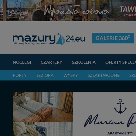
0
GALERIE 360
NOCLEGI
CZARTERY
SZKOLENIA
OFERTY SPECJ
PORTY
JEZIORA
WYSPY
SZLAKI WODNE
SZ