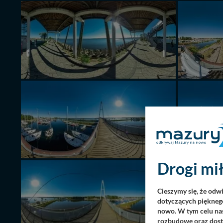
Drogi mił
Cieszymy się, że odw
dotyczących pięknego
nowo. W tym celu nas
rozbudowę oraz dosta