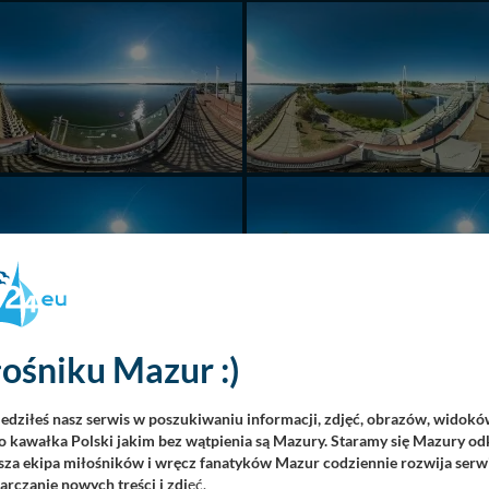
ośniku Mazur :)
iedziłeś nasz serwis w poszukiwaniu informacji, zdjęć, obrazów, widok
 kawałka Polski jakim bez wątpienia są Mazury. Staramy się Mazury odk
za ekipa miłośników i wręcz fanatyków Mazur codziennie rozwija serwi
rczanie nowych treści i zdj
ęć.