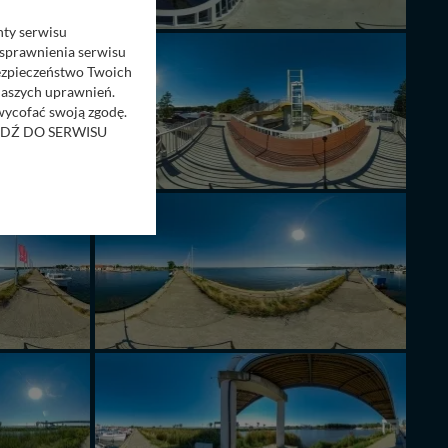
nty serwisu
usprawnienia serwisu
Bezpieczeństwo Twoich
naszych uprawnień.
 wycofać swoją zgodę.
RZEJDŹ DO SERWISU
bom trzecim.
anych z formularza
ięcej informacji o
bą ul. Wiejska 17,
ęcia, zabronić ich
praw w odniesieniu do
lików - w pewnych