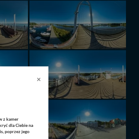
×
ów z kamer
ryć dla Ciebie na
s, poprzez jego