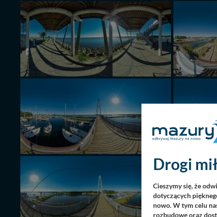
Drogi mił
Cieszymy się, że odw
dotyczących pięknego
nowo. W tym celu nas
rozbudowę oraz dosta