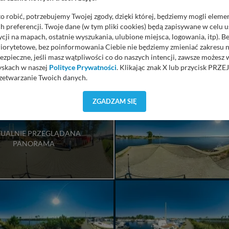
o robić, potrzebujemy Twojej zgody, dzięki której, będziemy mogli eleme
 preferencji. Twoje dane (w tym pliki cookies) będą zapisywane w celu 
cji na mapach, ostatnie wyszukania, ulubione miejsca, logowania, itp). 
priorytetowe, bez poinformowania Ciebie nie będziemy zmieniać zakresu 
ezpieczne, jeśli masz wątpliwości co do naszych intencji, zawsze możesz
yskach w naszej
Polityce Prywatności
. Klikając znak X lub przycisk P
zetwarzanie Twoich danych.
orzystuje oraz nie udostępnia Twoich danych innym podmiotom oraz oso
ZGADZAM SIĘ
cja, gdy przekazanie Twoich danych jest elementem usługi (przekazanie d
anie danych w przypadku rezerwacji usług typu: nocleg, czartery, itp). W
lności serwisu w
Regulaminie Serwisu
.
UALNIE PRZEGLĄDANA
PANORAMA
ch danych jest: Agencja Reklamowa Kreacja Monika Borkowska, z siedzi
sz z nami skontaktować się za pośrednictwem tej
strony
.
sz: zażądać dostępu do swoich danych, zażądać ich poprawienia lub usuni
taj jednak, że nie zawsze jest możliwe techniczne zrealizowanie Twoich 
 w plikach cookies. Twoja przeglądarka umożliwia Ci skasowanie tych p
my tego zrobić za Ciebie.
 miłego odkrywania Mazur na nowo...