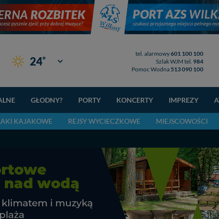
tel. alarmowy
601 100 100
°
24
Giżycko
Szlak WJM tel.
984
Pomoc Wodna
513 090 100
ALNE
GŁODNY?
PORTY
KONCERTY
IMPREZY
A
LAKI KAJAKOWE
REJSY WYCIECZKOWE
MIEJSCOWOŚCI