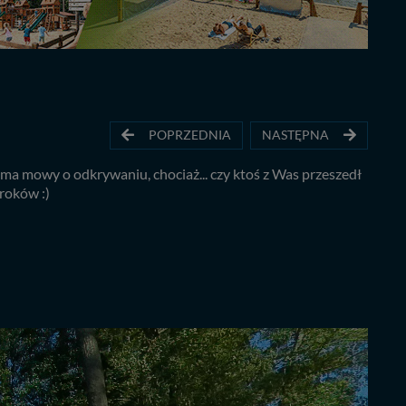
POPRZEDNIA
NASTĘPNA
a mowy o odkrywaniu, chociaż... czy ktoś z Was przeszedł
roków :)