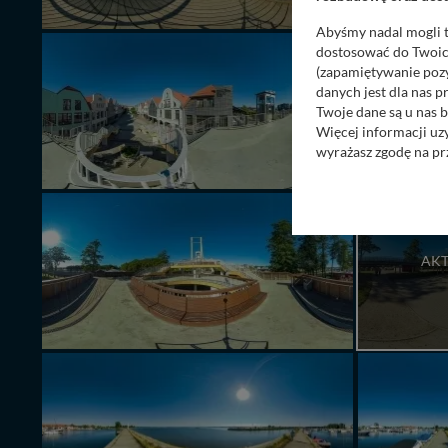
Abyśmy nadal mogli t
dostosować do Twoich
(zapamiętywanie pozy
danych jest dla nas 
Twoje dane są u nas b
Więcej informacji uz
wyrażasz zgodę na pr
Nasz serwis nie wyk
Wyjątkiem jest sytua
kontaktowego, przekaz
zasadach i funkcjona
AKT
Administratorem Twoi
11-500 Giżycko. Może
W każdej chwili może
przetwarzania. Pamię
informacji zawartych
przypadkach nie może
Dziękujemy, i życzmy