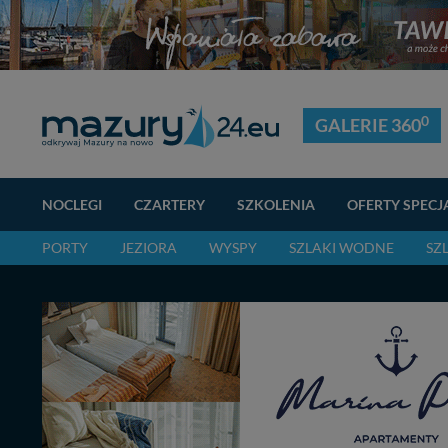
0
GALERIE 360
NOCLEGI
CZARTERY
SZKOLENIA
OFERTY SPECJ
PORTY
JEZIORA
WYSPY
SZLAKI WODNE
SZ