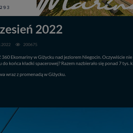
zesień 2022
9.2022
200675
360 Ekomariny w Giżycku nad jeziorem Niegocin. Oczywiście nie m
ku do końca kładki spacerowej? Razem nazbierało się ponad 7 tys. k
rowa wraz z promenadą w Giżycku.