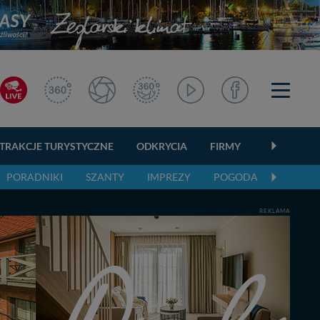
TRAKCJE TURYSTYCZNE
ODKRYCIA
FIRMY
OGŁOSZEN
PORADNIKI
SZANTY
IMPREZY
POGODA
REKLAMA