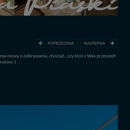
POPRZEDNIA
NASTĘPNA
a mowy o odkrywaniu, chociaż... czy ktoś z Was przeszedł
roków :)