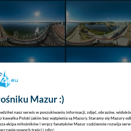
ośniku Mazur :)
iedziłeś nasz serwis w poszukiwaniu informacji, zdjęć, obrazów, widok
 kawałka Polski jakim bez wątpienia są Mazury. Staramy się Mazury odk
za ekipa miłośników i wręcz fanatyków Mazur codziennie rozwija serwi
rczanie nowych treści i zdj
ęć.