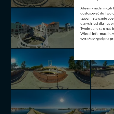
Abyśmy nadal mogli t
dostosować do Twoich
(zapamiętywanie pozy
danych jest dla nas 
AKT
Twoje dane są u nas b
Więcej informacji uz
wyrażasz zgodę na pr
Nasz serwis nie wyk
Wyjątkiem jest sytua
kontaktowego, przekaz
zasadach i funkcjona
Administratorem Twoi
11-500 Giżycko. Może
W każdej chwili może
przetwarzania. Pamię
informacji zawartych
przypadkach nie może
Dziękujemy, i życzmy