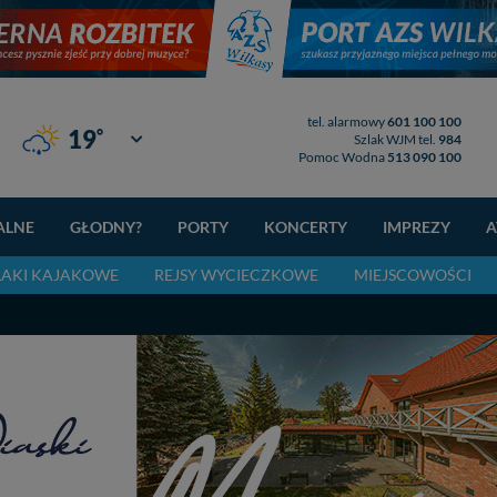
tel. alarmowy
601 100 100
°
19
Giżycko
Szlak WJM tel.
984
Pomoc Wodna
513 090 100
ALNE
GŁODNY?
PORTY
KONCERTY
IMPREZY
A
LAKI KAJAKOWE
REJSY WYCIECZKOWE
MIEJSCOWOŚCI