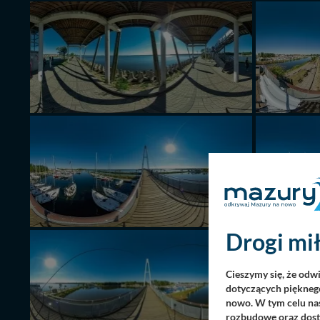
Drogi mił
Cieszymy się, że odw
dotyczących pięknego
nowo. W tym celu nas
rozbudowę oraz dosta