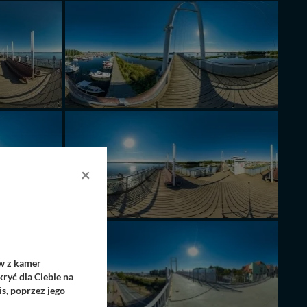
×
ów z kamer
ryć dla Ciebie na
s, poprzez jego