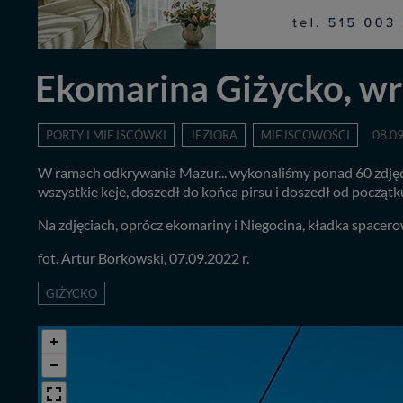
Ekomarina Giżycko, wr
PORTY I MIEJSCÓWKI
JEZIORA
MIEJSCOWOŚCI
08.0
W ramach odkrywania Mazur... wykonaliśmy ponad 60 zdjęć 
wszystkie keje, doszedł do końca pirsu i doszedł od począt
Na zdjęciach, oprócz ekomariny i Niegocina, kładka space
fot. Artur Borkowski, 07.09.2022 r.
GIŻYCKO