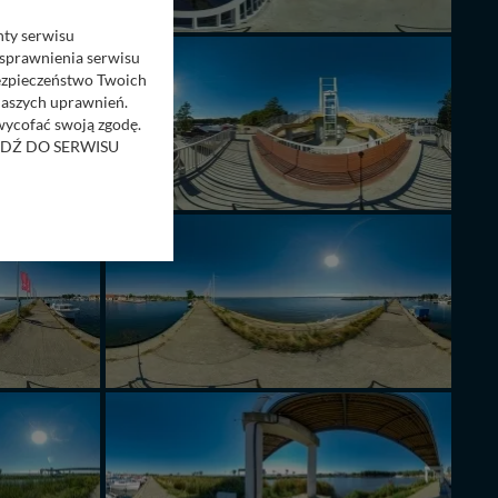
nty serwisu
usprawnienia serwisu
Bezpieczeństwo Twoich
naszych uprawnień.
 wycofać swoją zgodę.
RZEJDŹ DO SERWISU
bom trzecim.
anych z formularza
ięcej informacji o
bą ul. Wiejska 17,
ęcia, zabronić ich
praw w odniesieniu do
lików - w pewnych