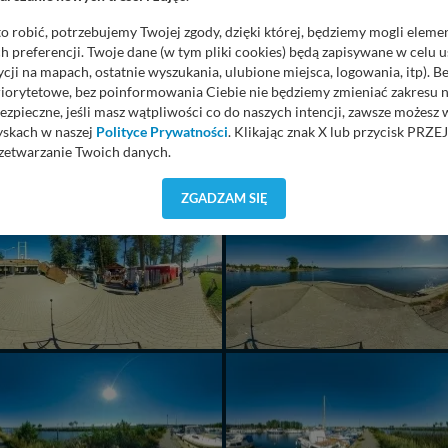
o robić, potrzebujemy Twojej zgody, dzięki której, będziemy mogli eleme
 preferencji. Twoje dane (w tym pliki cookies) będą zapisywane w celu 
cji na mapach, ostatnie wyszukania, ulubione miejsca, logowania, itp). 
priorytetowe, bez poinformowania Ciebie nie będziemy zmieniać zakresu 
UALNIE PRZEGLĄDANA
ezpieczne, jeśli masz wątpliwości co do naszych intencji, zawsze możesz
PANORAMA
yskach w naszej
Polityce Prywatności
. Klikając znak X lub przycisk P
zetwarzanie Twoich danych.
orzystuje oraz nie udostępnia Twoich danych innym podmiotom oraz oso
ZGADZAM SIĘ
cja, gdy przekazanie Twoich danych jest elementem usługi (przekazanie d
anie danych w przypadku rezerwacji usług typu: nocleg, czartery, itp). W
lności serwisu w
Regulaminie Serwisu
.
ch danych jest: Agencja Reklamowa Kreacja Monika Borkowska, z siedzi
sz z nami skontaktować się za pośrednictwem tej
strony
.
sz: zażądać dostępu do swoich danych, zażądać ich poprawienia lub usuni
taj jednak, że nie zawsze jest możliwe techniczne zrealizowanie Twoich 
 w plikach cookies. Twoja przeglądarka umożliwia Ci skasowanie tych p
my tego zrobić za Ciebie.
 miłego odkrywania Mazur na nowo...