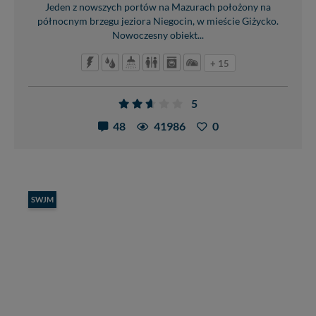
Jeden z nowszych portów na Mazurach położony na
północnym brzegu jeziora Niegocin, w mieście Giżycko.
Nowoczesny obiekt...
+ 15
5
48
41986
0
SWJM