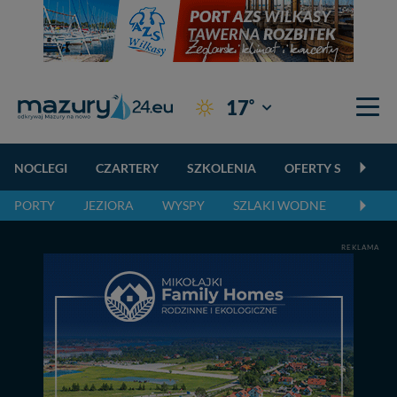
°
17
Giżycko
NOCLEGI
CZARTERY
SZKOLENIA
OFERTY SPECJALN
PORTY
JEZIORA
WYSPY
SZLAKI WODNE
SZLAK
REKLAMA