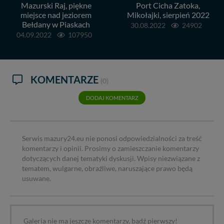
Mazurski Raj, piękne
Port Cicha Zatoka,
miejsce nad jeziorem
Mikołajki, sierpień 2022
Bełdany w Piaskach
30.08.2022
24902
04.09.2022
107950
KOMENTARZE
(0)
DODAJ KOMENTARZ
Serwis mazury24.eu nie ponosi odpowiedzialności za treść
komentarzy i opinii. Prosimy o zamieszczanie komentarzy
dotyczących danej tematyki dyskusji. Wpisy niezwiązane z
tematem, wulgarne, obraźliwe, naruszające prawo będą
usuwane.
Galeria nie ma jeszcze komentarzy, bądź pierwszy!