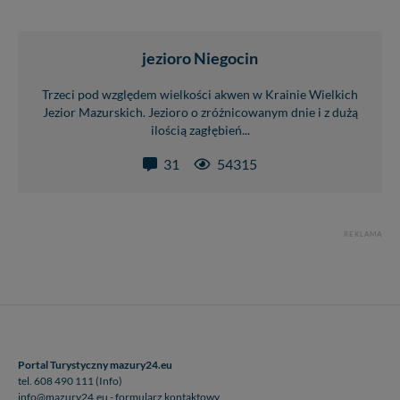
jezioro Niegocin
Trzeci pod względem wielkości akwen w Krainie Wielkich
Jezior Mazurskich. Jezioro o zróżnicowanym dnie i z dużą
ilością zagłębień...
31
54315
REKLAMA
Portal Turystyczny mazury24.eu
tel. 608 490 111 (Info)
info@mazury24.eu - formularz kontaktowy.