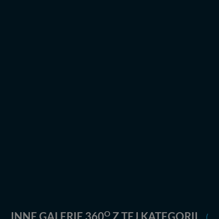
praw w odniesieniu do informacji zawartych w plikach
cookies. Twoja przeglądarka umożliwia Ci skasowanie
tych plików - w pewnych przypadkach nie możemy tego
zrobić za Ciebie.
Dziękujemy, i życzmy miłego odkrywania Mazur na
nowo...
O
INNE GALERIE 360
Z TEJ KATEGORII
(