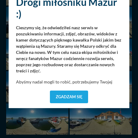
Drogi miłośniku Mazur
:)
Cieszymy się, że odwiedziłeś nasz serwis w
poszukiwaniu informacji, zdjęć, obrazów, widoków z
kamer dotyczących pięknego kawałka Polski jakim bez
wątpienia są Mazury. Staramy się Mazury odkryć dla
Ciebie na nowo. W tym celu nasza ekipa miłośników i
wręcz fanatyków Mazur codziennie rozwija serwis,
poprzez jego rozbudowę oraz dostarczanie nowych
treści i zdj
ęć.
Abyśmy nadal mogli to robić, potrzebujemy Twojej
zgody, dzięki której, będziemy mogli elementy serwisu
dostosować do Twoich preferencji. Twoje dane (w tym
ZGADZAM SIĘ
pliki cookies) będą zapisywane w celu usprawnienia
serwisu (zapamiętywanie pozycji na mapach, ostatnie
wyszukania, ulubione miejsca, logowania, itp).
Bezpieczeństwo Twoich danych jest dla nas
priorytetowe, bez poinformowania Ciebie nie będziemy
zmieniać zakresu naszych uprawnień. Twoje dane są u
nas bezpieczne, jeśli masz wątpliwości co do naszych