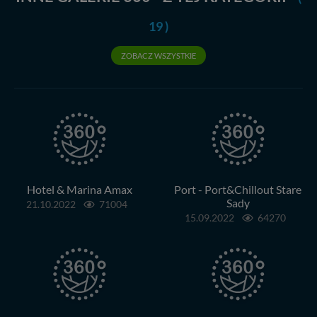
19 )
ZOBACZ WSZYSTKIE
Hotel & Marina Amax
Port - Port&Chillout Stare
Sady
21.10.2022
71004
15.09.2022
64270