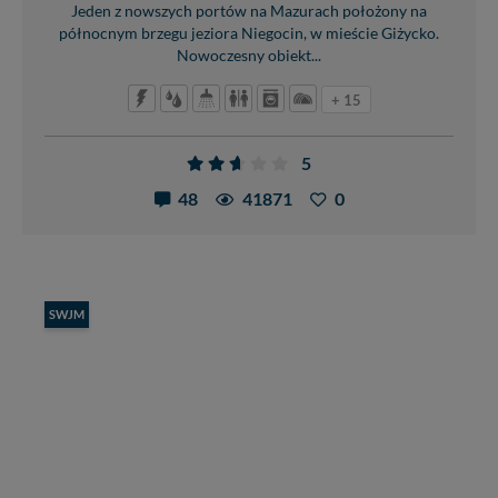
Jeden z nowszych portów na Mazurach położony na
północnym brzegu jeziora Niegocin, w mieście Giżycko.
Nowoczesny obiekt...
+ 15
5
48
41871
0
SWJM