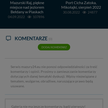
Mazurski Raj, piękne
Port Cicha Zatoka,
miejsce nad jeziorem
Mikołajki, sierpień 2022
Bełdany w Piaskach
30.08.2022
24877
04.09.2022
107896
KOMENTARZE
(0)
DODAJ KOMENTARZ
Serwis mazury24.eu nie ponosi odpowiedzialności za treść
komentarzy i opinii. Prosimy o zamieszczanie komentarzy
dotyczących danej tematyki dyskusji. Wpisy niezwiązane z
tematem, wulgarne, obraźliwe, naruszające prawo będą
usuwane.
Galeria nie ma jeszcze komentarzy, bądź pierwszy!