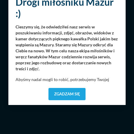
Drogi miłośniku Mazur
:)
Cieszymy się, że odwiedziłeś nasz serwis w
poszukiwaniu informacji, zdjęć, obrazów, widoków z
kamer dotyczących pięknego kawałka Polski jakim bez
wątpienia są Mazury. Staramy się Mazury odkryć dla
Ciebie na nowo. W tym celu nasza ekipa miłośników i
wręcz fanatyków Mazur codziennie rozwija serwis,
poprzez jego rozbudowę oraz dostarczanie nowych
treści i zdj
ęć.
Abyśmy nadal mogli to robić, potrzebujemy Twojej
zgody, dzięki której, będziemy mogli elementy serwisu
dostosować do Twoich preferencji. Twoje dane (w tym
ZGADZAM SIĘ
pliki cookies) będą zapisywane w celu usprawnienia
serwisu (zapamiętywanie pozycji na mapach, ostatnie
wyszukania, ulubione miejsca, logowania, itp).
Bezpieczeństwo Twoich danych jest dla nas
priorytetowe, bez poinformowania Ciebie nie będziemy
zmieniać zakresu naszych uprawnień. Twoje dane są u
nas bezpieczne, jeśli masz wątpliwości co do naszych