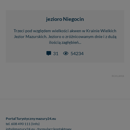
jezioro Niegocin
Trzeci pod względem wielkości akwen w Krainie Wielkich
Jezior Mazurskich. Jezioro o zróżnicowanym dnie i z dużą
ilością zagłębień...
31
54234
REKLAMA
Portal Turystyczny mazury24.eu
tel. 608 490 111 (Info)
info@mazury24.eu - formularz kontaktowy.