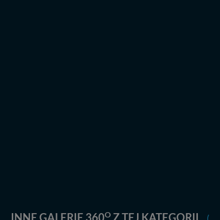
praw w odniesieniu do informacji zawartych w plikach
cookies. Twoja przeglądarka umożliwia Ci skasowanie
tych plików - w pewnych przypadkach nie możemy tego
zrobić za Ciebie.
Dziękujemy, i życzmy miłego odkrywania Mazur na
nowo...
O
INNE GALERIE 360
Z TEJ KATEGORII
(