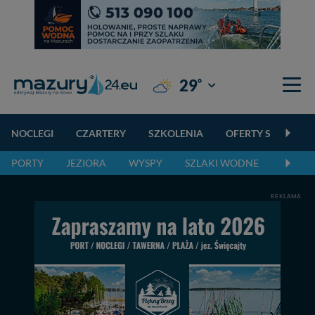
°
29
Giżycko
NOCLEGI
CZARTERY
SZKOLENIA
OFERTY SPECJALN
PORTY
JEZIORA
WYSPY
SZLAKI WODNE
SZLAK
REKLAMA