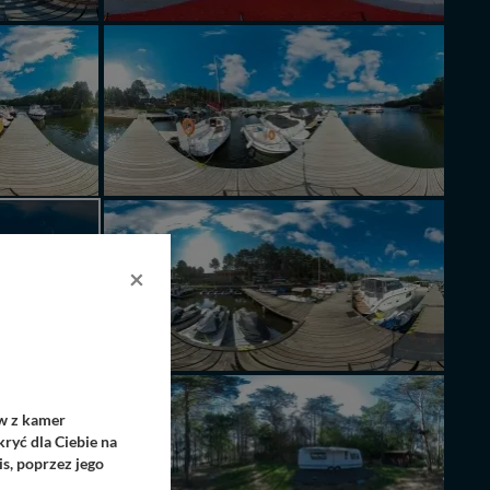
×
DANA
ów z kamer
ryć dla Ciebie na
s, poprzez jego