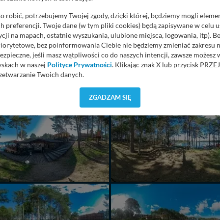
o robić, potrzebujemy Twojej zgody, dzięki której, będziemy mogli eleme
 preferencji. Twoje dane (w tym pliki cookies) będą zapisywane w celu 
cji na mapach, ostatnie wyszukania, ulubione miejsca, logowania, itp). 
priorytetowe, bez poinformowania Ciebie nie będziemy zmieniać zakresu 
ezpieczne, jeśli masz wątpliwości co do naszych intencji, zawsze możesz
yskach w naszej
Polityce Prywatności
. Klikając znak X lub przycisk P
zetwarzanie Twoich danych.
orzystuje oraz nie udostępnia Twoich danych innym podmiotom oraz oso
ZGADZAM SIĘ
cja, gdy przekazanie Twoich danych jest elementem usługi (przekazanie d
anie danych w przypadku rezerwacji usług typu: nocleg, czartery, itp). W
lności serwisu w
Regulaminie Serwisu
.
ch danych jest: Agencja Reklamowa Kreacja Monika Borkowska, z siedzi
sz z nami skontaktować się za pośrednictwem tej
strony
.
sz: zażądać dostępu do swoich danych, zażądać ich poprawienia lub usuni
taj jednak, że nie zawsze jest możliwe techniczne zrealizowanie Twoich 
 w plikach cookies. Twoja przeglądarka umożliwia Ci skasowanie tych p
my tego zrobić za Ciebie.
 miłego odkrywania Mazur na nowo...