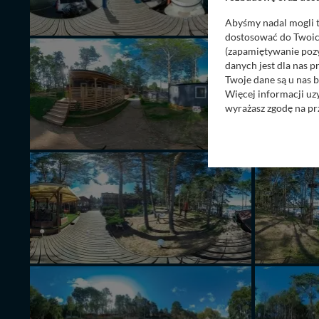
Abyśmy nadal mogli t
dostosować do Twoich
(zapamiętywanie pozy
danych jest dla nas 
Twoje dane są u nas b
Więcej informacji uz
wyrażasz zgodę na pr
Nasz serwis nie wyk
Wyjątkiem jest sytua
kontaktowego, przekaz
zasadach i funkcjona
Administratorem Twoi
11-500 Giżycko. Może
W każdej chwili może
przetwarzania. Pamię
informacji zawartych
przypadkach nie może
Dziękujemy, i życzmy