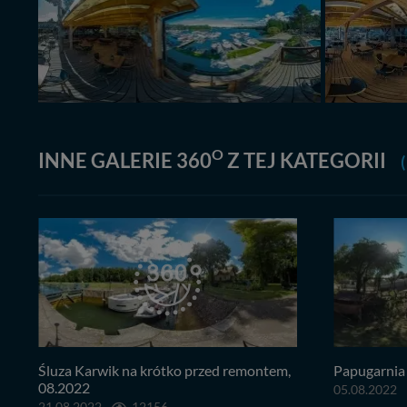
O
INNE GALERIE 360
Z TEJ KATEGORII
(
Śluza Karwik na krótko przed remontem,
Papugarnia 
08.2022
05.08.2022