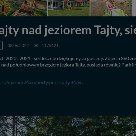
ajty nad jeziorem Tajty, s
08.06.2022
1175121
ach 2020 i 2021 - serdecznie dziękujemy za gościnę. Zdjęcia 360 
i nad południowym brzegiem jeziora Tajty, posiada również Park li
ps://mazury24.eu/porty/port-tajty,84/vr
.