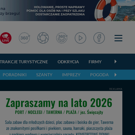
TRAKCJE TURYSTYCZNE
ODKRYCIA
FIRMY
OGŁOSZEN
PORADNIKI
SZANTY
IMPREZY
POGODA
REKLAMA