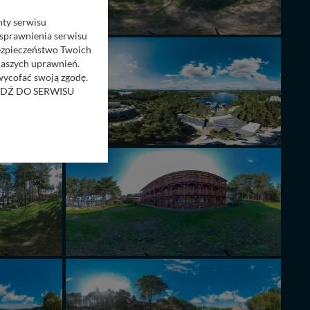
nty serwisu
usprawnienia serwisu
Bezpieczeństwo Twoich
naszych uprawnień.
 wycofać swoją zgodę.
RZEJDŹ DO SERWISU
bom trzecim.
anych z formularza
ięcej informacji o
bą ul. Wiejska 17,
ęcia, zabronić ich
praw w odniesieniu do
lików - w pewnych