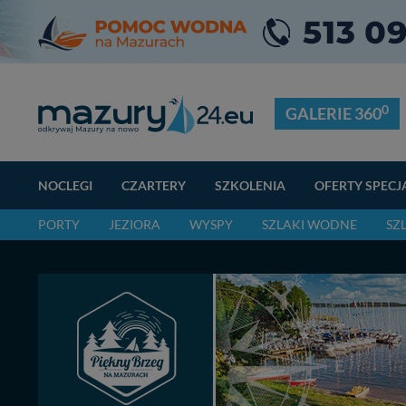
0
GALERIE 360
NOCLEGI
CZARTERY
SZKOLENIA
OFERTY SPECJ
PORTY
JEZIORA
WYSPY
SZLAKI WODNE
SZ