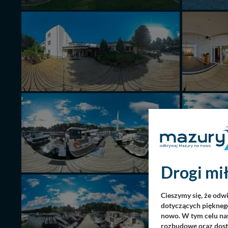
Drogi mił
Cieszymy się, że odw
dotyczących pięknego
nowo. W tym celu nas
rozbudowę oraz dosta