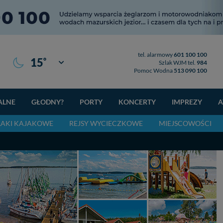
tel. alarmowy
601 100 100
°
15
Giżycko
Szlak WJM tel.
984
Pomoc Wodna
513 090 100
ALNE
GŁODNY?
PORTY
KONCERTY
IMPREZY
A
LAKI KAJAKOWE
REJSY WYCIECZKOWE
MIEJSCOWOŚCI