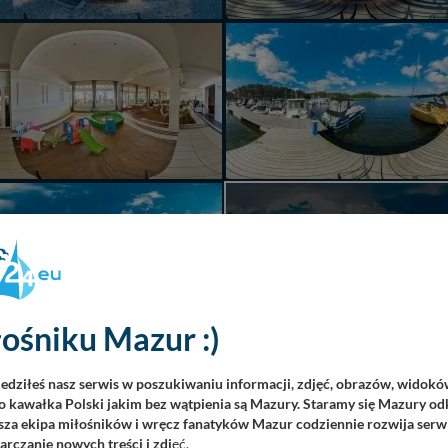
AKTUALNIE PRZEGLĄ
PANORAMA
ośniku Mazur :)
iedziłeś nasz serwis w poszukiwaniu informacji, zdjęć, obrazów, widok
 kawałka Polski jakim bez wątpienia są Mazury. Staramy się Mazury odk
za ekipa miłośników i wręcz fanatyków Mazur codziennie rozwija serwi
rczanie nowych treści i zdj
ęć.