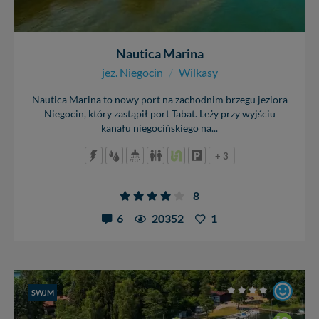
Nautica Marina
jez. Niegocin
/
Wilkasy
Nautica Marina to nowy port na zachodnim brzegu jeziora
Niegocin, który zastąpił port Tabat. Leży przy wyjściu
kanału niegocińskiego na...
+ 3
8
6
20352
1
SWJM