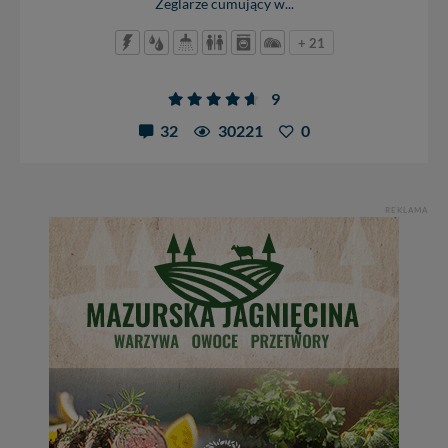
Żeglarze cumujący w...
+ 21
9
32
30221
0
REKLAMA