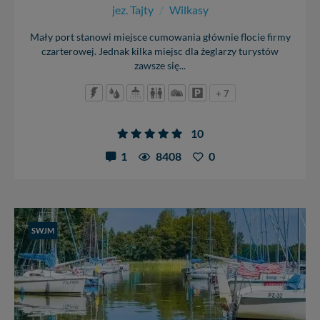
jez. Tajty
/
Wilkasy
Mały port stanowi miejsce cumowania głównie flocie firmy
czarterowej. Jednak kilka miejsc dla żeglarzy turystów
zawsze się...
+ 7
10
1
8408
0
SWJM