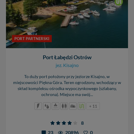
PORT PARTNERSKI
Port Łabędzi Ostrów
jez. Kisajno
To duży port położony przy jeziorze Kisajno, w
miejscowości Piękna Góra. Teren ogrodzony, wchodzący w
skład kompleksu ośrodka wypoczynkowego (szlabany,
ochrona). Miejsce ma swój...
+ 11
8
23
20896
0