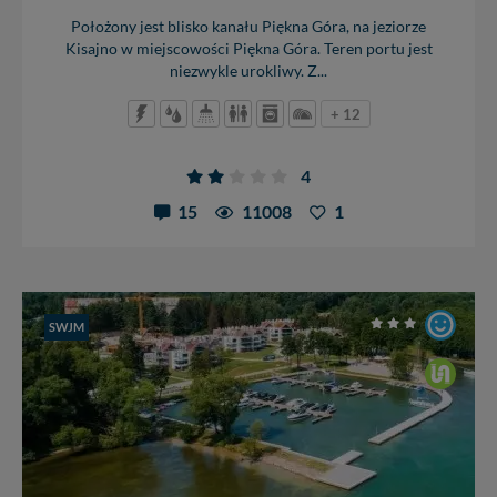
cookies. Twoja przeglądarka umożliwia Ci skasowanie
Położony jest blisko kanału Piękna Góra, na jeziorze
tych plików - w pewnych przypadkach nie możemy tego
Kisajno w miejscowości Piękna Góra. Teren portu jest
zrobić za Ciebie.
niezwykle urokliwy. Z...
Dziękujemy, i życzmy miłego odkrywania Mazur na
+ 12
nowo...
4
15
11008
1
SWJM