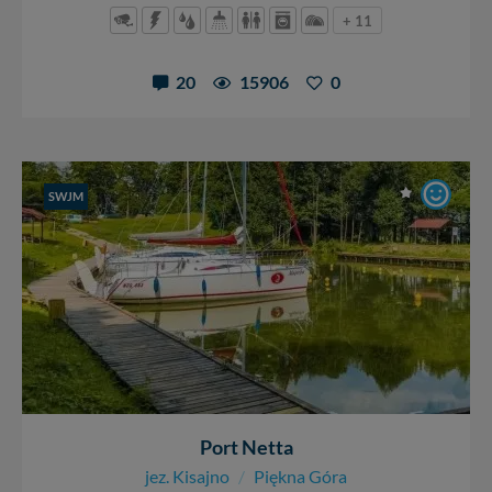
informacji uzyskach w naszej
Polityce Prywatności
.
+ 11
Klikając znak X lub przycisk PRZEJDŹ DO SERWISU
wyrażasz zgodę na przetwarzanie Twoich danych.
20
15906
0
Nasz serwis nie wykorzystuje oraz nie udostępnia
Twoich danych innym podmiotom oraz osobom
trzecim. Wyjątkiem jest sytuacja, gdy przekazanie
Twoich danych jest elementem usługi (przekazanie
danych z formularza kontaktowego, przekazanie danych
SWJM
w przypadku rezerwacji usług typu: nocleg, czartery,
itp). Więcej informacji o zasadach i funkcjonalności
serwisu w
Regulaminie Serwisu
.
Administratorem Twoich danych jest: Agencja
Reklamowa Kreacja Monika Borkowska, z siedzibą ul.
Wiejska 17, 11-500 Giżycko. Możesz z nami
skontaktować się za pośrednictwem tej
strony
.
W każdej chwili możesz: zażądać dostępu do swoich
danych, zażądać ich poprawienia lub usunięcia,
zabronić ich przetwarzania. Pamiętaj jednak, że nie
Port Netta
zawsze jest możliwe techniczne zrealizowanie Twoich
jez. Kisajno
/
Piękna Góra
praw w odniesieniu do informacji zawartych w plikach