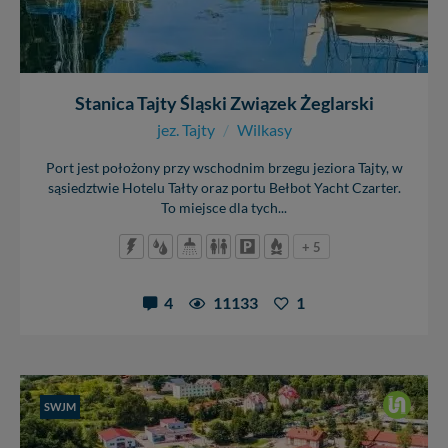
Stanica Tajty Śląski Związek Żeglarski
jez. Tajty
/
Wilkasy
Port jest położony przy wschodnim brzegu jeziora Tajty, w
sąsiedztwie Hotelu Tałty oraz portu Bełbot Yacht Czarter.
To miejsce dla tych...
+ 5
4
11133
1
SWJM