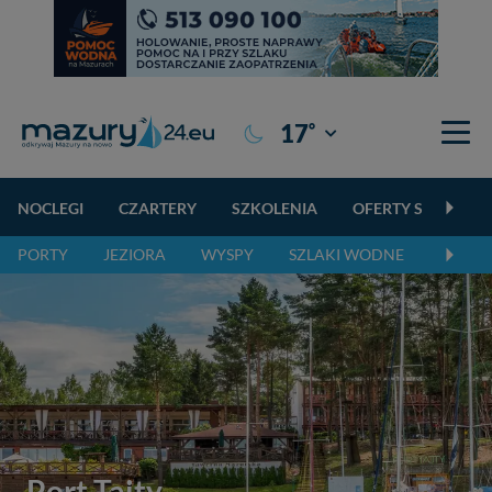
°
17
Giżycko
NOCLEGI
CZARTERY
SZKOLENIA
OFERTY SPECJALN
PORTY
JEZIORA
WYSPY
SZLAKI WODNE
SZLAK
Port Tajty