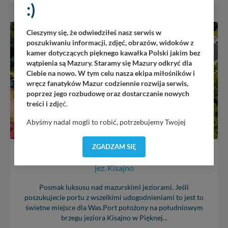
:)
Cieszymy się, że odwiedziłeś nasz serwis w
SWJM
poszukiwaniu informacji, zdjęć, obrazów, widoków z
kamer dotyczących pięknego kawałka Polski jakim bez
wątpienia są Mazury. Staramy się Mazury odkryć dla
Ciebie na nowo. W tym celu nasza ekipa miłośników i
wręcz fanatyków Mazur codziennie rozwija serwis,
poprzez jego rozbudowę oraz dostarczanie nowych
treści i zdj
ęć.
Abyśmy nadal mogli to robić, potrzebujemy Twojej
zgody, dzięki której, będziemy mogli elementy serwisu
dostosować do Twoich preferencji. Twoje dane (w tym
ZGADZAM SIĘ
pliki cookies) będą zapisywane w celu usprawnienia
Port Sailor
serwisu (zapamiętywanie pozycji na mapach, ostatnie
jez. Kisajno
wyszukania, ulubione miejsca, logowania, itp).
Bezpieczeństwo Twoich danych jest dla nas
Posmak luksusu nad mazurskimi jeziorami. Jeśli
priorytetowe, bez poinformowania Ciebie nie będziemy
poszukujecie portu z wszelkimi udogodnieniami to jest to
zmieniać zakresu naszych uprawnień. Twoje dane są u
świetne miejsce dla Was.Port położony na południowym
nas bezpieczne, jeśli masz wątpliwości co do naszych
brzegu jeziora Kisajno w Pięknej...
intencji, zawsze możesz wycofać swoją zgodę. Więcej