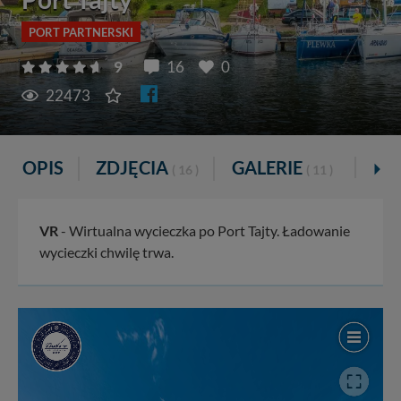
PORT PARTNERSKI
9
16
0
22473
OPIS
ZDJĘCIA
GALERIE
VR
( 16 )
( 11 )
VR
- Wirtualna wycieczka po Port Tajty. Ładowanie
wycieczki chwilę trwa.