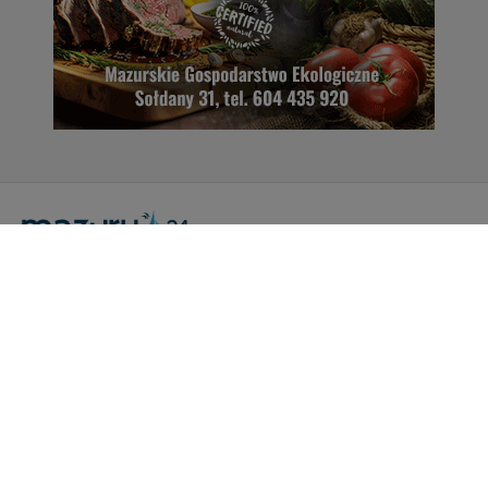
Portal Turystyczny mazury24.eu
tel. 608 490 111 (Info)
info@mazury24.eu - formularz kontaktowy.
Wydawca Kreacja, ul. Wiejska 17, 11-500 Giżycko
Informacje o serwisie
Patronaty medialne
Pliki do pobrania
Regulamin serwisu
Polityka prywatności
Kamery on-line a Rodo
Noclegi - współpraca
Czartery on-line - współpraca
Cennik serwisu mazury24.eu
Praca
Kontakt