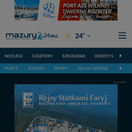
°
24
Giżycko
NOCLEGI
CZARTERY
SZKOLENIA
OFERTY SPECJALN
PORTY
JEZIORA
WYSPY
SZLAKI WODNE
SZLAK
REKLAMA