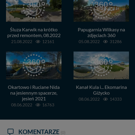
Śluza Karwik na krótko
Papugarnia Wilkasy na
przed remontem, 08.2022
zdjęciach 360
21.08.2022
12161
05.08.2022
31286
Okartowo i Ruciane Nida
Kanał Kula i... Ekomarina
na jesiennym spacerze,
Giżycko
jesień 2021
08.06.2022
14333
08.06.2022
16763
KOMENTARZE
(0)