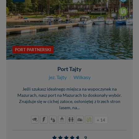
PORT PARTNERSKI
Port Tajty
jez. Tajty
/
Wilkasy
Jeśli szukasz idealnego miejsca na wypoczynek na
Mazurach, nasz port na Mazurach to doskonały wybór.
Znajduje się w cichej zatoce, osłoniętej z trzech stron
lasem, na...
+ 14
9