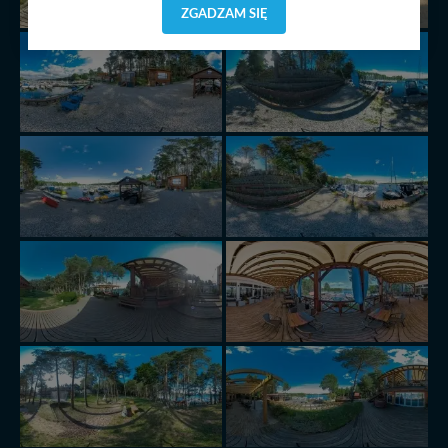
dostosować do Twoich preferencji. Twoje dane (w tym
ZGADZAM SIĘ
pliki cookies) będą zapisywane w celu usprawnienia
serwisu (zapamiętywanie pozycji na mapach, ostatnie
wyszukania, ulubione miejsca, logowania, itp).
Bezpieczeństwo Twoich danych jest dla nas
priorytetowe, bez poinformowania Ciebie nie będziemy
zmieniać zakresu naszych uprawnień. Twoje dane są u
nas bezpieczne, jeśli masz wątpliwości co do naszych
intencji, zawsze możesz wycofać swoją zgodę. Więcej
informacji uzyskach w naszej
Polityce Prywatności
.
Klikając znak X lub przycisk PRZEJDŹ DO SERWISU
wyrażasz zgodę na przetwarzanie Twoich danych.
Nasz serwis nie wykorzystuje oraz nie udostępnia
Twoich danych innym podmiotom oraz osobom
trzecim. Wyjątkiem jest sytuacja, gdy przekazanie
Twoich danych jest elementem usługi (przekazanie
danych z formularza kontaktowego, przekazanie danych
w przypadku rezerwacji usług typu: nocleg, czartery,
itp). Więcej informacji o zasadach i funkcjonalności
serwisu w
Regulaminie Serwisu
.
Administratorem Twoich danych jest: Agencja