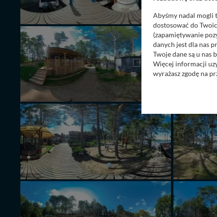
Abyśmy nadal mogli t
dostosować do Twoich
(zapamiętywanie pozy
danych jest dla nas 
Twoje dane są u nas b
Więcej informacji uz
wyrażasz zgodę na pr
Nasz serwis nie wyk
Wyjątkiem jest sytua
kontaktowego, przekaz
zasadach i funkcjona
Administratorem Twoi
11-500 Giżycko. Może
W każdej chwili może
przetwarzania. Pamię
informacji zawartych
przypadkach nie może
Dziękujemy, i życzmy