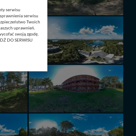
nty serwisu
usprawnienia serwisu
Bezpieczeństwo Twoich
naszych uprawnień.
 wycofać swoją zgodę.
RZEJDŹ DO SERWISU
bom trzecim.
anych z formularza
ięcej informacji o
bą ul. Wiejska 17,
ęcia, zabronić ich
praw w odniesieniu do
lików - w pewnych