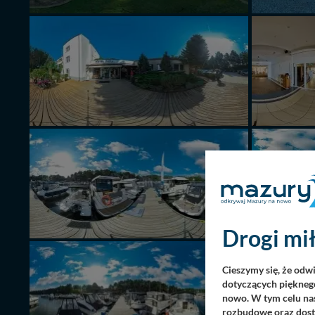
Drogi mił
Cieszymy się, że odw
dotyczących pięknego
nowo. W tym celu nas
rozbudowę oraz dosta