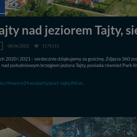
ajty nad jeziorem Tajty, s
08.06.2022
1175111
ach 2020 i 2021 - serdecznie dziękujemy za gościnę. Zdjęcia 360 
i nad południowym brzegiem jeziora Tajty, posiada również Park li
ps://mazury24.eu/porty/port-tajty,84/vr
.