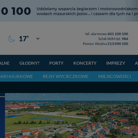
tel. alarmowy
601 100 100
°
17
Giżycko
Szlak WJM tel.
984
Pomoc Wodna
513 090 100
ALNE
GŁODNY?
PORTY
KONCERTY
IMPREZY
A
LAKI KAJAKOWE
REJSY WYCIECZKOWE
MIEJSCOWOŚCI