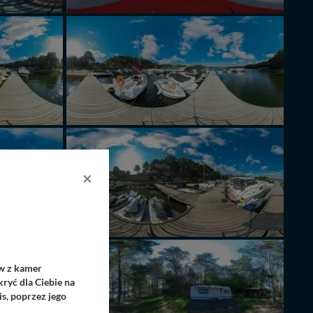
×
ów z kamer
ryć dla Ciebie na
s, poprzez jego