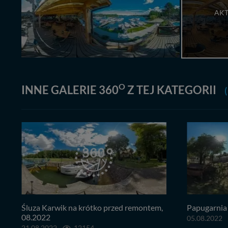
AKT
O
INNE GALERIE 360
Z TEJ KATEGORII
(
Śluza Karwik na krótko przed remontem,
Papugarnia 
08.2022
05.08.2022