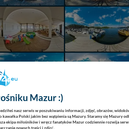
ośniku Mazur :)
iedziłeś nasz serwis w poszukiwaniu informacji, zdjęć, obrazów, widok
 kawałka Polski jakim bez wątpienia są Mazury. Staramy się Mazury odk
za ekipa miłośników i wręcz fanatyków Mazur codziennie rozwija serwi
rczanie nowych treści i zdj
ęć.