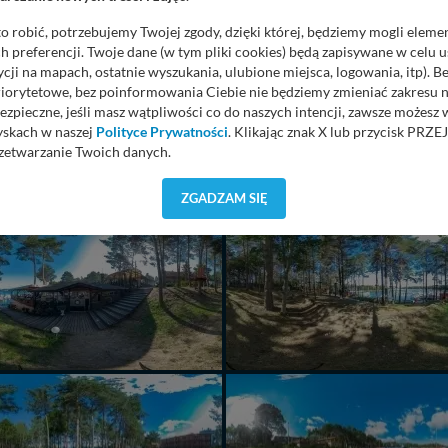
o robić, potrzebujemy Twojej zgody, dzięki której, będziemy mogli eleme
 preferencji. Twoje dane (w tym pliki cookies) będą zapisywane w celu 
cji na mapach, ostatnie wyszukania, ulubione miejsca, logowania, itp). 
priorytetowe, bez poinformowania Ciebie nie będziemy zmieniać zakresu 
ezpieczne, jeśli masz wątpliwości co do naszych intencji, zawsze możesz
yskach w naszej
Polityce Prywatności
. Klikając znak X lub przycisk P
zetwarzanie Twoich danych.
orzystuje oraz nie udostępnia Twoich danych innym podmiotom oraz oso
ZGADZAM SIĘ
cja, gdy przekazanie Twoich danych jest elementem usługi (przekazanie d
anie danych w przypadku rezerwacji usług typu: nocleg, czartery, itp). W
lności serwisu w
Regulaminie Serwisu
.
ch danych jest: Agencja Reklamowa Kreacja Monika Borkowska, z siedzi
sz z nami skontaktować się za pośrednictwem tej
strony
.
sz: zażądać dostępu do swoich danych, zażądać ich poprawienia lub usuni
taj jednak, że nie zawsze jest możliwe techniczne zrealizowanie Twoich 
 w plikach cookies. Twoja przeglądarka umożliwia Ci skasowanie tych p
my tego zrobić za Ciebie.
 miłego odkrywania Mazur na nowo...