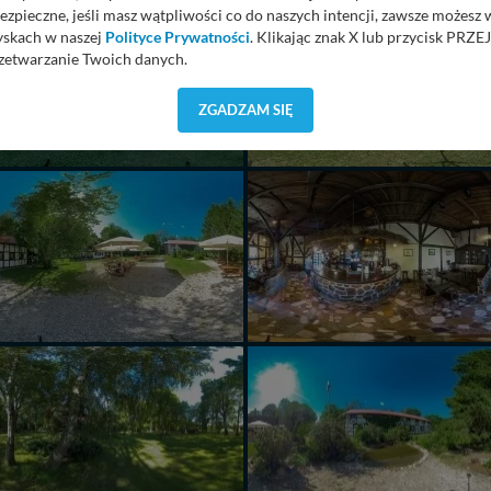
ezpieczne, jeśli masz wątpliwości co do naszych intencji, zawsze możesz
yskach w naszej
Polityce Prywatności
. Klikając znak X lub przycisk P
zetwarzanie Twoich danych.
orzystuje oraz nie udostępnia Twoich danych innym podmiotom oraz oso
ZGADZAM SIĘ
cja, gdy przekazanie Twoich danych jest elementem usługi (przekazanie d
anie danych w przypadku rezerwacji usług typu: nocleg, czartery, itp). W
lności serwisu w
Regulaminie Serwisu
.
ch danych jest: Agencja Reklamowa Kreacja Monika Borkowska, z siedzi
sz z nami skontaktować się za pośrednictwem tej
strony
.
sz: zażądać dostępu do swoich danych, zażądać ich poprawienia lub usuni
taj jednak, że nie zawsze jest możliwe techniczne zrealizowanie Twoich 
 w plikach cookies. Twoja przeglądarka umożliwia Ci skasowanie tych p
my tego zrobić za Ciebie.
 miłego odkrywania Mazur na nowo...