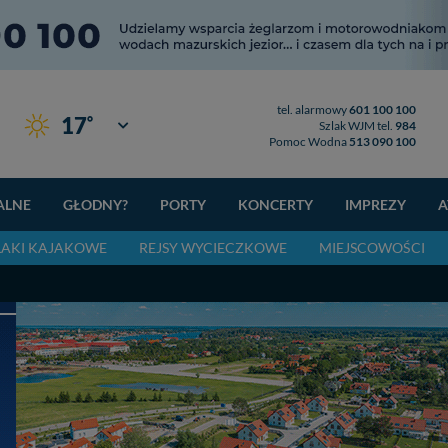
tel. alarmowy
601 100 100
°
17
Giżycko
Szlak WJM tel.
984
Pomoc Wodna
513 090 100
ALNE
GŁODNY?
PORTY
KONCERTY
IMPREZY
A
LAKI KAJAKOWE
REJSY WYCIECZKOWE
MIEJSCOWOŚCI