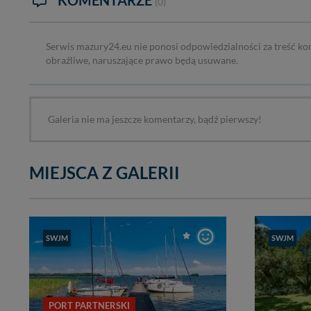
KOMENTARZE
(0)
Serwis mazury24.eu nie ponosi odpowiedzialności za treść ko
obraźliwe, naruszające prawo będą usuwane.
Galeria nie ma jeszcze komentarzy, bądź pierwszy!
MIEJSCA Z GALERII
głębok
SWJM
SWJM
0,50 
cumow
boja
,
cena
PORT PARTNERSKI
50 zł