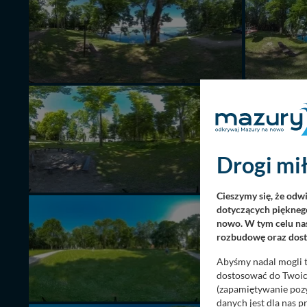
Drogi mił
Cieszymy się, że odw
dotyczących pięknego
nowo. W tym celu nas
rozbudowę oraz dosta
Abyśmy nadal mogli t
dostosować do Twoich
(zapamiętywanie pozy
danych jest dla nas 