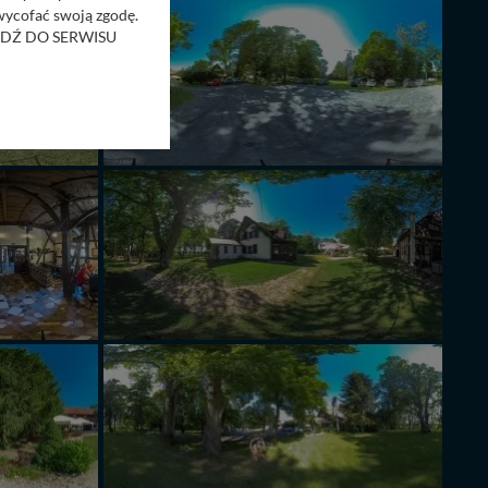
 wycofać swoją zgodę.
RZEJDŹ DO SERWISU
bom trzecim.
anych z formularza
ięcej informacji o
bą ul. Wiejska 17,
ęcia, zabronić ich
praw w odniesieniu do
lików - w pewnych