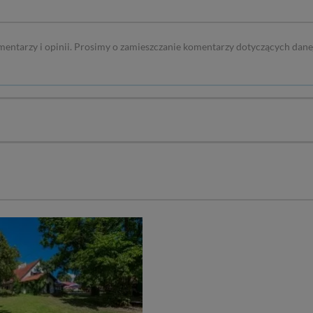
mentarzy i opinii. Prosimy o zamieszczanie komentarzy dotyczących dane
ość
- 1,00 m
anie
long side
 + 25 zł / osoba