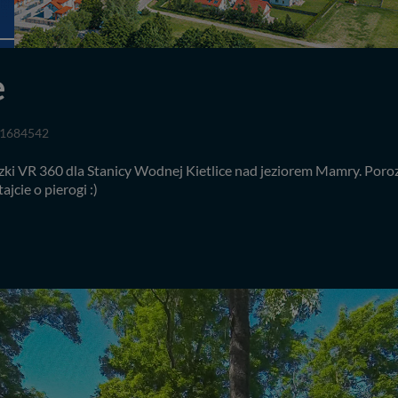
e
1684542
ki VR 360 dla Stanicy Wodnej Kietlice nad jeziorem Mamry. Poroz
jcie o pierogi :)