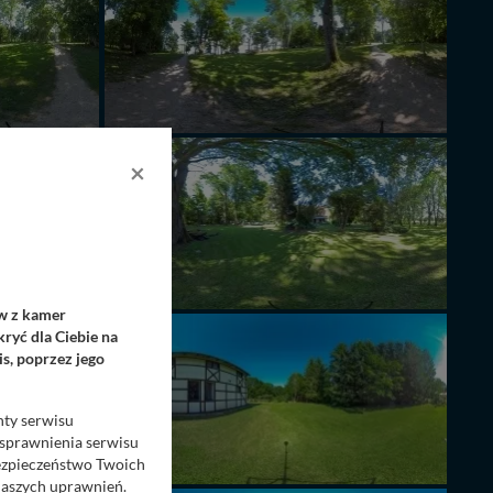
×
ów z kamer
ryć dla Ciebie na
s, poprzez jego
nty serwisu
usprawnienia serwisu
Bezpieczeństwo Twoich
naszych uprawnień.