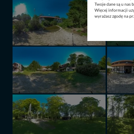
Twoje dane są u nas b
Więcej informacji uz
wyrażasz zgodę na pr
Nasz serwis nie wyk
Wyjątkiem jest sytua
kontaktowego, przekaz
zasadach i funkcjona
Administratorem Twoi
11-500 Giżycko. Może
W każdej chwili może
przetwarzania. Pamię
informacji zawartych
przypadkach nie może
Dziękujemy, i życzmy