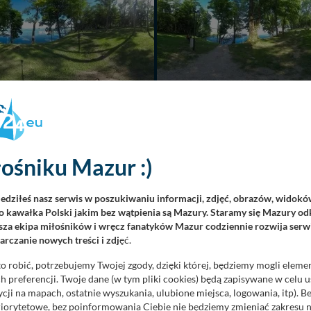
ośniku Mazur :)
iedziłeś nasz serwis w poszukiwaniu informacji, zdjęć, obrazów, widok
 kawałka Polski jakim bez wątpienia są Mazury. Staramy się Mazury odk
za ekipa miłośników i wręcz fanatyków Mazur codziennie rozwija serwi
rczanie nowych treści i zdj
ęć.
o robić, potrzebujemy Twojej zgody, dzięki której, będziemy mogli eleme
 preferencji. Twoje dane (w tym pliki cookies) będą zapisywane w celu 
cji na mapach, ostatnie wyszukania, ulubione miejsca, logowania, itp). 
priorytetowe, bez poinformowania Ciebie nie będziemy zmieniać zakresu 