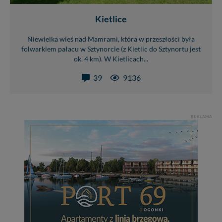
Kietlice
Niewielka wieś nad Mamrami, która w przeszłości była
folwarkiem pałacu w Sztynorcie (z Kietlic do Sztynortu jest
ok. 4 km). W Kietlicach...
39
9136
REKLAMA