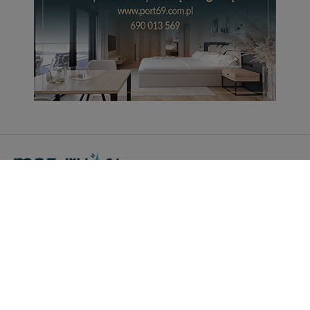
Portal Turystyczny mazury24.eu
tel. 608 490 111 (Info)
info@mazury24.eu - formularz kontaktowy.
Wydawca Kreacja, ul. Wiejska 17, 11-500 Giżycko
Informacje o serwisie
Patronaty medialne
Pliki do pobrania
Regulamin serwisu
Polityka prywatności
Kamery on-line a Rodo
Noclegi - współpraca
Czartery on-line - współpraca
Cennik serwisu mazury24.eu
Praca