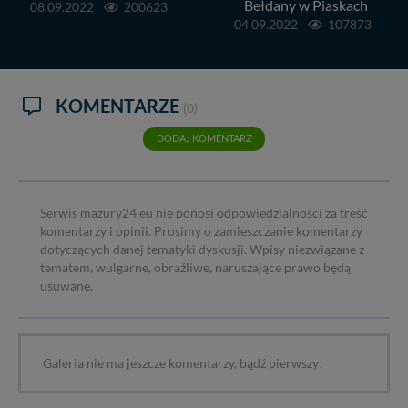
Bełdany w Piaskach
08.09.2022
200623
04.09.2022
107873
KOMENTARZE
(0)
DODAJ KOMENTARZ
Serwis mazury24.eu nie ponosi odpowiedzialności za treść
komentarzy i opinii. Prosimy o zamieszczanie komentarzy
dotyczących danej tematyki dyskusji. Wpisy niezwiązane z
tematem, wulgarne, obraźliwe, naruszające prawo będą
usuwane.
Galeria nie ma jeszcze komentarzy, bądź pierwszy!