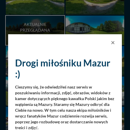
AKTUALNIE
PRZEGLĄDANA
PANORAMA
×
Drogi miłośniku Mazur
:)
Cieszymy się, że odwiedziłeś nasz serwis w
poszukiwaniu informacji, zdjęć, obrazów, widoków z
kamer dotyczących pięknego kawałka Polski jakim bez
wątpienia są Mazury. Staramy się Mazury odkryć dla
Ciebie na nowo. W tym celu nasza ekipa miłośników i
wręcz fanatyków Mazur codziennie rozwija serwis,
poprzez jego rozbudowę oraz dostarczanie nowych
treści i zdj
ęć.