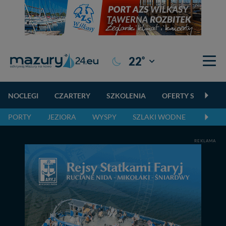
°
22
Giżycko
NOCLEGI
CZARTERY
SZKOLENIA
OFERTY SPECJALN
PORTY
JEZIORA
WYSPY
SZLAKI WODNE
SZLAK
REKLAMA