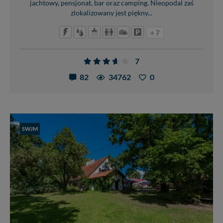
jachtowy, pensjonat, bar oraz camping. Nieopodal zaś
zlokalizowany jest piękny...
+ 7
7
82
34762
0
SWJM