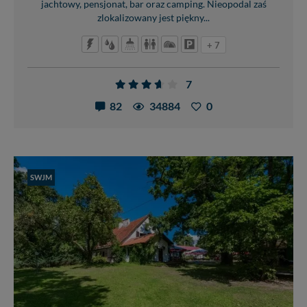
jachtowy, pensjonat, bar oraz camping. Nieopodal zaś
zlokalizowany jest piękny...
+ 7
7
82
34884
0
SWJM