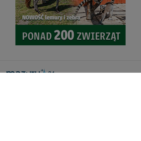
Portal Turystyczny mazury24.eu
tel. 608 490 111 (Info)
info@mazury24.eu - formularz kontaktowy.
Wydawca Kreacja, ul. Wiejska 17, 11-500 Giżycko
Informacje o serwisie
Patronaty medialne
Pliki do pobrania
Regulamin serwisu
Polityka prywatności
Kamery on-line a Rodo
Noclegi - współpraca
Czartery on-line - współpraca
Cennik serwisu mazury24.eu
Praca