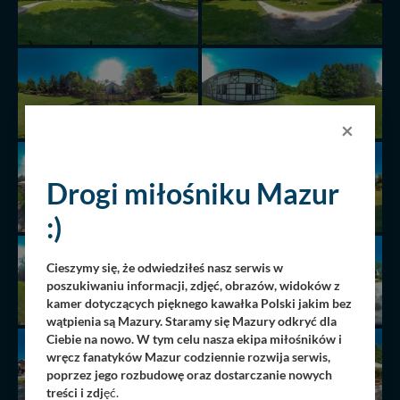
×
Drogi miłośniku Mazur
:)
Cieszymy się, że odwiedziłeś nasz serwis w
poszukiwaniu informacji, zdjęć, obrazów, widoków z
kamer dotyczących pięknego kawałka Polski jakim bez
wątpienia są Mazury. Staramy się Mazury odkryć dla
Ciebie na nowo. W tym celu nasza ekipa miłośników i
wręcz fanatyków Mazur codziennie rozwija serwis,
poprzez jego rozbudowę oraz dostarczanie nowych
treści i zdj
ęć.