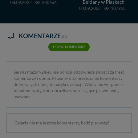
Bełdany w Piaskach
08.09.2022
200666
04.09.2022
107938
KOMENTARZE
(0)
DODAJ KOMENTARZ
Serwis mazury24.eu nie ponosi odpowiedzialności za treść
komentarzy i opinii. Prosimy o zamieszczanie komentarzy
dotyczących danej tematyki dyskusji. Wpisy niezwiązane z
tematem, wulgarne, obraźliwe, naruszające prawo będą
usuwane.
Galeria nie ma jeszcze komentarzy, bądź pierwszy!