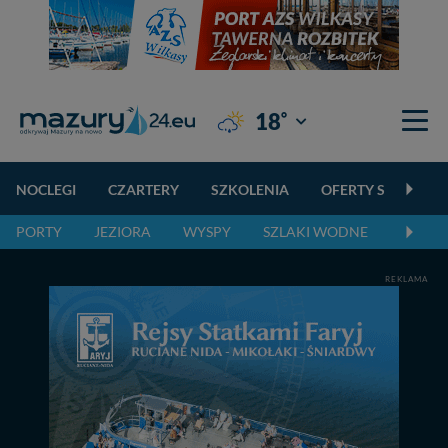
°
18
Giżycko
NOCLEGI
CZARTERY
SZKOLENIA
OFERTY SPECJALN
PORTY
JEZIORA
WYSPY
SZLAKI WODNE
SZLAK
REKLAMA