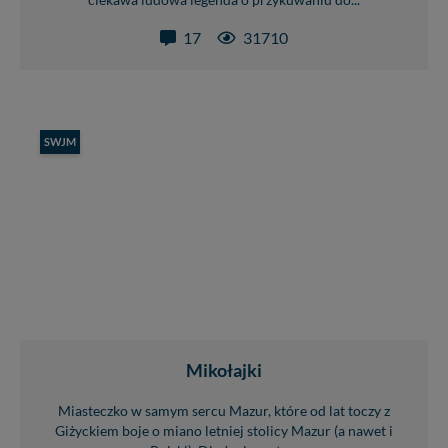
ciekawa ludowa legenda o przykuwaniu do...
17
31710
SWJM
Mikołajki
Miasteczko w samym sercu Mazur, które od lat toczy z
Giżyckiem boje o miano letniej stolicy Mazur (a nawet i