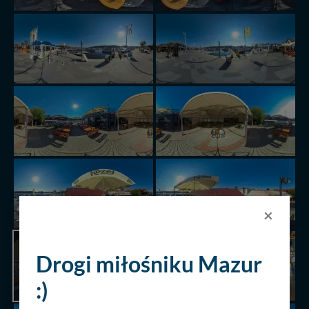
×
AKTUALNIE
Drogi miłośniku Mazur
PRZEGLĄDANA
PANORAMA
:)