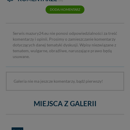
zrobić za Ciebie.
DODAJ KOMENTARZ
Dziękujemy, i życzmy miłego odkrywania Mazur na
nowo...
Serwis mazury24.eu nie ponosi odpowiedzialności za treść
komentarzy i opinii. Prosimy o zamieszczanie komentarzy
dotyczących danej tematyki dyskusji. Wpisy niezwiązane z
tematem, wulgarne, obraźliwe, naruszające prawo będą
usuwane.
Galeria nie ma jeszcze komentarzy, bądź pierwszy!
MIEJSCA Z GALERII