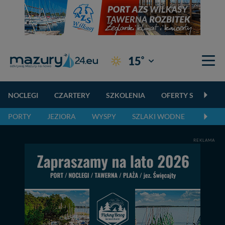
°
15
Giżycko
NOCLEGI
CZARTERY
SZKOLENIA
OFERTY SPECJALN
PORTY
JEZIORA
WYSPY
SZLAKI WODNE
SZLAK
REKLAMA