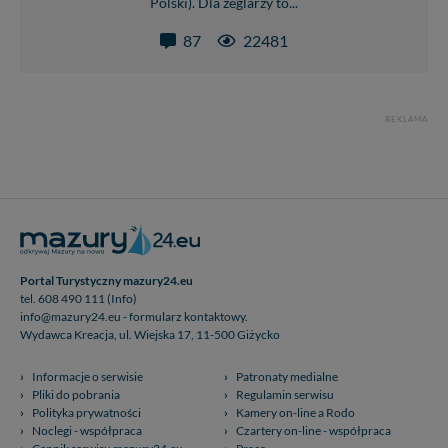
Polski). Dla żeglarzy to...
87
22481
REKLAMA