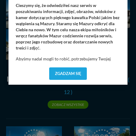
Cieszymy się, że odwiedziłeś nasz serwis w
poszukiwaniu informacji, zdjęć, obrazów, widoków z
kamer dotyczących pięknego kawałka Polski jakim bez
wątpienia są Mazury. Staramy się Mazury odkryć dla
Ciebie na nowo. W tym celu nasza ekipa miłośników i
wręcz fanatyków Mazur codziennie rozwija serwis,
poprzez jego rozbudowę oraz dostarczanie nowych
treści i zdj
ęć.
Abyśmy nadal mogli to robić, potrzebujemy Twojej
zgody, dzięki której, będziemy mogli elementy serwisu
dostosować do Twoich preferencji. Twoje dane (w tym
ZGADZAM SIĘ
O
pliki cookies) będą zapisywane w celu usprawnienia
INNE GALERIE 360
Z TEJ KATEGORII
(
serwisu (zapamiętywanie pozycji na mapach, ostatnie
wyszukania, ulubione miejsca, logowania, itp).
12 )
Bezpieczeństwo Twoich danych jest dla nas
priorytetowe, bez poinformowania Ciebie nie będziemy
ZOBACZ WSZYSTKIE
zmieniać zakresu naszych uprawnień. Twoje dane są u
nas bezpieczne, jeśli masz wątpliwości co do naszych
intencji, zawsze możesz wycofać swoją zgodę. Więcej
informacji uzyskach w naszej
Polityce Prywatności
.
Klikając znak X lub przycisk PRZEJDŹ DO SERWISU