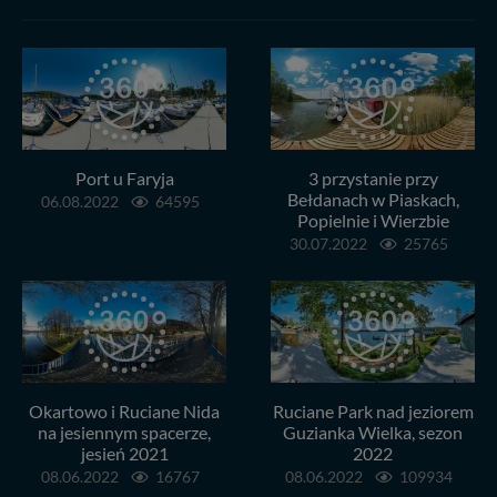
informacji uzyskach w naszej
Polityce Prywatności
.
Klikając znak X lub przycisk PRZEJDŹ DO SERWISU
wyrażasz zgodę na przetwarzanie Twoich danych.
Nasz serwis nie wykorzystuje oraz nie udostępnia
Twoich danych innym podmiotom oraz osobom
trzecim. Wyjątkiem jest sytuacja, gdy przekazanie
Twoich danych jest elementem usługi (przekazanie
Port u Faryja
3 przystanie przy
danych z formularza kontaktowego, przekazanie danych
Bełdanach w Piaskach,
w przypadku rezerwacji usług typu: nocleg, czartery,
06.08.2022
64595
Popielnie i Wierzbie
itp). Więcej informacji o zasadach i funkcjonalności
serwisu w
Regulaminie Serwisu
.
30.07.2022
25765
Administratorem Twoich danych jest: Agencja
Reklamowa Kreacja Monika Borkowska, z siedzibą ul.
Wiejska 17, 11-500 Giżycko. Możesz z nami
skontaktować się za pośrednictwem tej
strony
.
W każdej chwili możesz: zażądać dostępu do swoich
Okartowo i Ruciane Nida
Ruciane Park nad jeziorem
danych, zażądać ich poprawienia lub usunięcia,
na jesiennym spacerze,
Guzianka Wielka, sezon
zabronić ich przetwarzania. Pamiętaj jednak, że nie
jesień 2021
2022
zawsze jest możliwe techniczne zrealizowanie Twoich
08.06.2022
16767
08.06.2022
109934
praw w odniesieniu do informacji zawartych w plikach