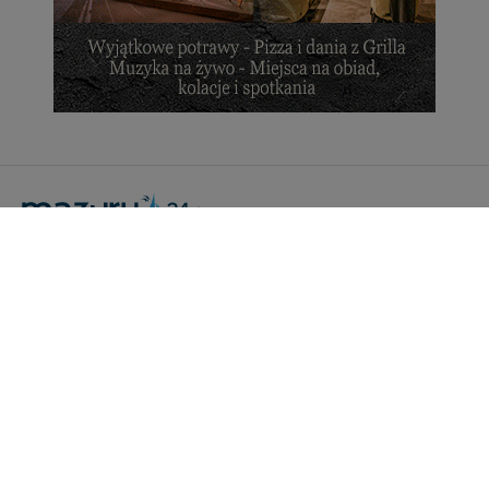
Portal Turystyczny mazury24.eu
tel. 608 490 111 (Info)
info@mazury24.eu - formularz kontaktowy.
Wydawca Kreacja, ul. Wiejska 17, 11-500 Giżycko
Informacje o serwisie
Patronaty medialne
Pliki do pobrania
Regulamin serwisu
Polityka prywatności
Kamery on-line a Rodo
Noclegi - współpraca
Czartery on-line - współpraca
Cennik serwisu mazury24.eu
Praca
Kontakt