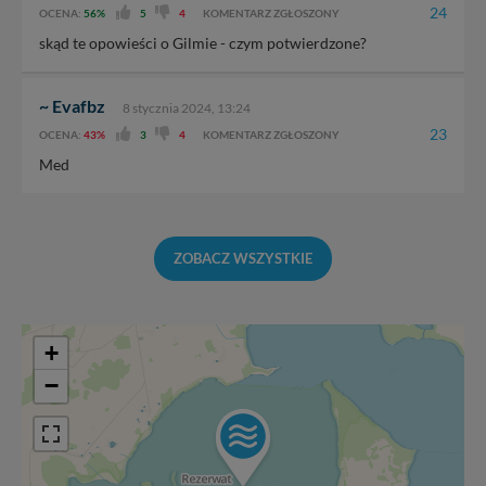
24
OCENA:
56%
5
4
KOMENTARZ ZGŁOSZONY
skąd te opowieści o Gilmie - czym potwierdzone?
~ Evafbz
8 stycznia 2024, 13:24
23
OCENA:
43%
3
4
KOMENTARZ ZGŁOSZONY
Med
ZOBACZ WSZYSTKIE
+
−