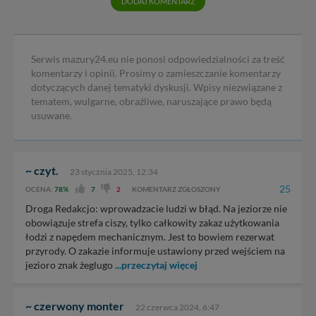
DODAJ KOMENTARZ
Serwis mazury24.eu nie ponosi odpowiedzialności za treść
komentarzy i opinii. Prosimy o zamieszczanie komentarzy
dotyczących danej tematyki dyskusji. Wpisy niezwiązane z
tematem, wulgarne, obraźliwe, naruszające prawo będą
usuwane.
~ czyt.
23 stycznia 2025, 12:34
25
OCENA:
78%
7
2
KOMENTARZ ZGŁOSZONY
Droga Redakcjo: wprowadzacie ludzi w błąd. Na jeziorze nie
obowiązuje strefa ciszy, tylko całkowity zakaz użytkowania
łodzi z napędem mechanicznym. Jest to bowiem rezerwat
przyrody. O zakazie informuje ustawiony przed wejściem na
jezioro znak żeglugo
...przeczytaj więcej
~ czerwony monter
22 czerwca 2024, 6:47