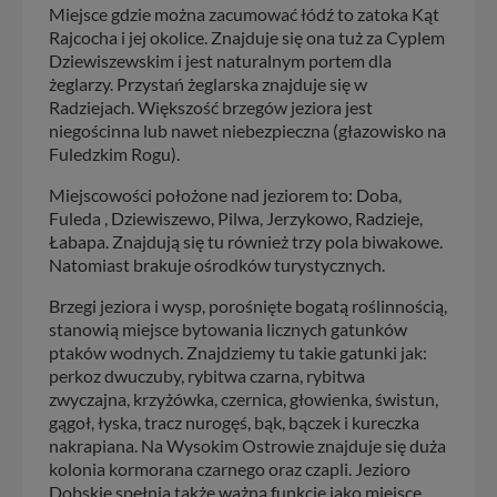
Miejsce gdzie można zacumować łódź to zatoka Kąt
Rajcocha i jej okolice. Znajduje się ona tuż za Cyplem
Dziewiszewskim i jest naturalnym portem dla
żeglarzy. Przystań żeglarska znajduje się w
Radziejach. Większość brzegów jeziora jest
niegościnna lub nawet niebezpieczna (głazowisko na
Fuledzkim Rogu).
Miejscowości położone nad jeziorem to: Doba,
Fuleda , Dziewiszewo, Pilwa, Jerzykowo, Radzieje,
Łabapa. Znajdują się tu również trzy pola biwakowe.
Natomiast brakuje ośrodków turystycznych.
Brzegi jeziora i wysp, porośnięte bogatą roślinnością,
stanowią miejsce bytowania licznych gatunków
ptaków wodnych. Znajdziemy tu takie gatunki jak:
perkoz dwuczuby, rybitwa czarna, rybitwa
zwyczajna, krzyżówka, czernica, głowienka, świstun,
gągoł, łyska, tracz nurogęś, bąk, bączek i kureczka
nakrapiana. Na Wysokim Ostrowie znajduje się duża
kolonia kormorana czarnego oraz czapli. Jezioro
Dobskie spełnia także ważną funkcję jako miejsce