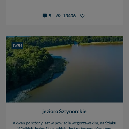
9
13406
SWJM
jezioro Sztynorckie
Akwen położony jest w powiecie węgorzewskim, na Szlaku
Wielkich Jezior Mazurskich. Jest połączony Kanałem