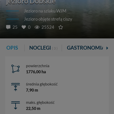
jezioro Dobskie
Jezioro na szlaku WJM
Jezioro objęte strefą ciszy
25
0
25524
OPIS
NOCLEGI
GASTRONOMIA
( 3 )
( 1 )
powierzchnia
1776,00 ha
średnia głębokość
7,90 m
maks. głębokość
22,50 m