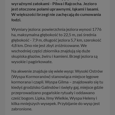
wyraźnymi zatokami - Pilwa i Rajcocha. Jezioro
jest otoczone polami uprawnymi, łąkami i lasami.
W większości brzegi nie zachęcają do cumowania
łodzi.
Wymiary jeziora: powierzchnia jeziora wynosi 1776
ha, maksymalna głębokość to 22,5 m, zaś średnia
głębokość - 7,9 m, długość jeziora 5,7 km, szerokość
4,8 km. Dno nie jest zbyt zróżnicowane. We
wschodniej części zbiornika znajdują się duże
skupiska głazów, żwiru i kamieni. Brzegi jeziora są
wysokie i pagórkowate.
Na akwenie znajduje się wiele wysp: Wysoki Ostrów
(Wyspa Kormoranów) stanowiąca miejsce lęgowe
kormorana i czapli. Wyspa Gilma – znajdowało się tu
kiedyś grodzisko Galindów i święty gaj, miejsce gdzie
przeprowadzano pogańskie rytuały i oddawano
cześć bogom. Lipka, Ilmy Wielkie, Wyspa Heleny i
kilka mniejszych wysepek. Przybijanie do wysp jest
zabronione.