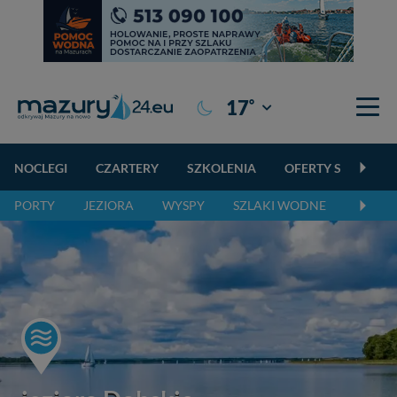
°
17
Giżycko
NOCLEGI
CZARTERY
SZKOLENIA
OFERTY SPECJALN
PORTY
JEZIORA
WYSPY
SZLAKI WODNE
SZLAK