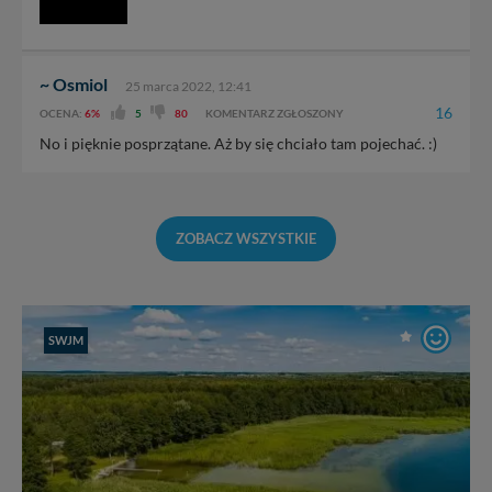
~ Osmiol
25 marca 2022, 12:41
16
OCENA:
6%
5
80
KOMENTARZ ZGŁOSZONY
No i pięknie posprzątane. Aż by się chciało tam pojechać. :)
ZOBACZ WSZYSTKIE
SWJM