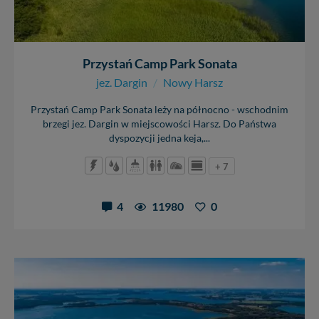
Przystań Camp Park Sonata
jez. Dargin
/
Nowy Harsz
Przystań Camp Park Sonata leży na północno - wschodnim
brzegi jez. Dargin w miejscowości Harsz. Do Państwa
dyspozycji jedna keja,...
+ 7
4
11980
0