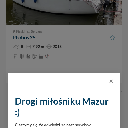
Piaski
, jez.
Bełdany
Phobos 25
8
7,92 m
2018
260 zł
cena od
/ doba
×
REKLAMA
Drogi miłośniku Mazur
:)
Cieszymy się, że odwiedziłeś nasz serwis w