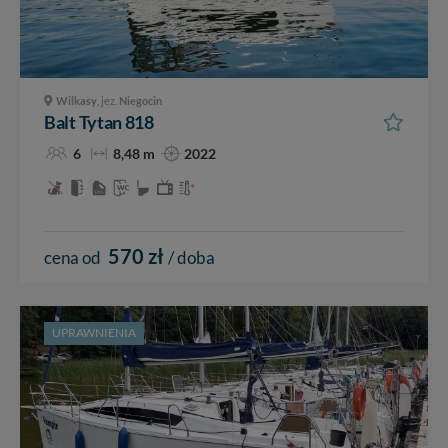
Wilkasy
, jez.
Niegocin
Balt Tytan 818
6
8,48 m
2022
570 zł
cena od
/ doba
UPRAWNIENIA