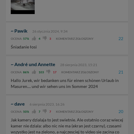
Dziękujemy, i życzmy miłego odkrywania Mazur na
nowo...
~ Pawik
26 stycznia 2024, 9:34
22
OCENA:
57%
4
3
KOMENTARZ ZGŁOSZONY
Śniadanie łosi
~ André und Annette
28 sierpnia 2023, 15:21
21
OCENA:
86%
103
17
KOMENTARZ ZGŁOSZONY
Hallo Jurek, wir bedanken uns für einen schönen Urlaub in
Masuren.... und wir sehen uns im Sommer 2024
~ dave
6 sierpnia 2023, 16:26
20
OCENA:
50%
7
7
KOMENTARZ ZGŁOSZONY
Jak kamery dzialaja to jest swietnie. Ale ostatnio coraz wiecej
kamer nie dziala: albo nic nie ma (ekran jest czarny), czasami
wszystko jest na zielono, a najczesciej to video sie zacina co