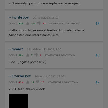
2-3 sekundy i po minuce kompletnie zaciete jest.
~ Fichteboy
20 maja 2023, 16:13
19
OCENA:
82%
104
23
KOMENTARZ ZGŁOSZONY
Hallo, schon lange kein aktuelles Bild mehr. Schade.
Ansonsten eine interessante Seite.
~ mmart
18 października 2022, 9:35
18
OCENA:
88%
7
1
KOMENTARZ ZGŁOSZONY
Ooo ..., będzie pomościk:)
~ Czarny kot
14 sierpnia 2022, 12:03
17
OCENA:
49%
19
20
KOMENTARZ ZGŁOSZONY
23.50 też ciekawy widok