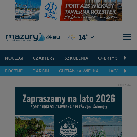
°
14
Giżycko
NOCLEGI
CZARTERY
SZKOLENIA
OFERTY SPECJALN
BOCZNE
DARGIN
GUZIANKA WIELKA
JAGODNE
REKLAMA