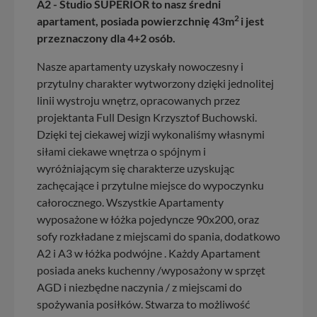
A2 - Studio SUPERIOR to nasz średni
2
apartament, posiada powierzchnię 43m
i jest
przeznaczony dla 4+2 osób.
Nasze apartamenty uzyskały nowoczesny i
przytulny charakter wytworzony dzięki jednolitej
linii wystroju wnętrz, opracowanych przez
projektanta Full Design Krzysztof Buchowski.
Dzięki tej ciekawej wizji wykonaliśmy własnymi
siłami ciekawe wnętrza o spójnym i
wyróżniającym się charakterze uzyskując
zachęcające i przytulne miejsce do wypoczynku
całorocznego. Wszystkie Apartamenty
wyposażone w łóżka pojedyncze 90x200, oraz
sofy rozkładane z miejscami do spania, dodatkowo
A2 i A3 w łóżka podwójne . Każdy Apartament
posiada aneks kuchenny /wyposażony w sprzęt
AGD i niezbędne naczynia / z miejscami do
spożywania posiłków. Stwarza to możliwość