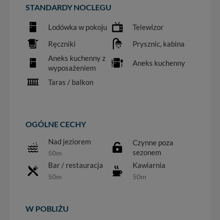
STANDARDY NOCLEGU
Lodówka w pokoju
Telewizor
Ręczniki
Prysznic, kabina
Aneks kuchenny z
Aneks kuchenny
wyposażeniem
Taras / balkon
OGÓLNE CECHY
Nad jeziorem
Czynne poza
sezonem
50m
Bar / restauracja
Kawiarnia
50m
50m
W POBLIŻU