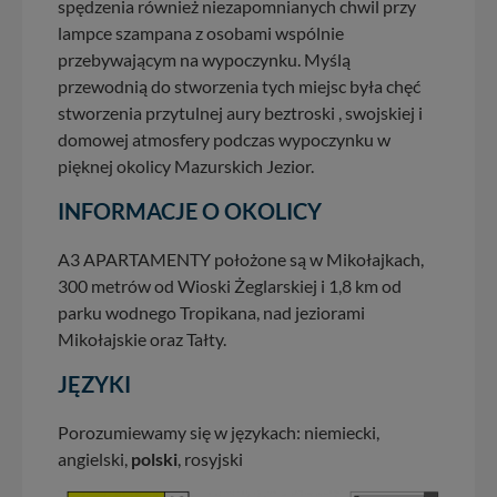
spędzenia również niezapomnianych chwil przy
lampce szampana z osobami wspólnie
przebywającym na wypoczynku. Myślą
przewodnią do stworzenia tych miejsc była chęć
stworzenia przytulnej aury beztroski , swojskiej i
domowej atmosfery podczas wypoczynku w
pięknej okolicy Mazurskich Jezior.
INFORMACJE O OKOLICY
A3 APARTAMENTY położone są w Mikołajkach,
300 metrów od Wioski Żeglarskiej i 1,8 km od
parku wodnego Tropikana, nad jeziorami
Mikołajskie oraz Tałty.
JĘZYKI
Porozumiewamy się w językach: niemiecki,
angielski,
polski
, rosyjski