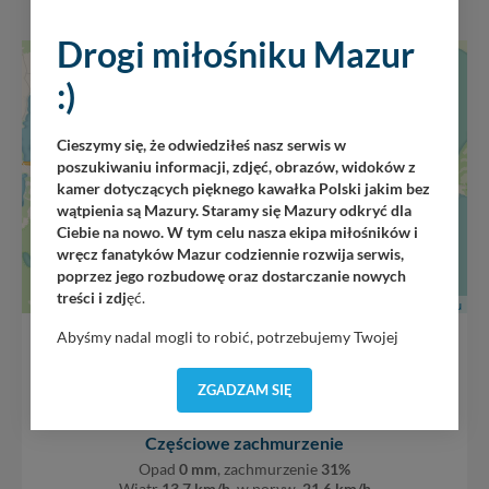
Drogi miłośniku Mazur
+
:)
−
Cieszymy się, że odwiedziłeś nasz serwis w
poszukiwaniu informacji, zdjęć, obrazów, widoków z
kamer dotyczących pięknego kawałka Polski jakim bez
wątpienia są Mazury. Staramy się Mazury odkryć dla
Ciebie na nowo. W tym celu nasza ekipa miłośników i
wręcz fanatyków Mazur codziennie rozwija serwis,
poprzez jego rozbudowę oraz dostarczanie nowych
treści i zdj
ęć.
Leaflet
|
Mazury24.eu
Abyśmy nadal mogli to robić, potrzebujemy Twojej
o
18
C
zgody, dzięki której, będziemy mogli elementy serwisu
dostosować do Twoich preferencji. Twoje dane (w tym
ZGADZAM SIĘ
pliki cookies) będą zapisywane w celu usprawnienia
serwisu (zapamiętywanie pozycji na mapach, ostatnie
Częściowe zachmurzenie
wyszukania, ulubione miejsca, logowania, itp).
Bezpieczeństwo Twoich danych jest dla nas
Opad
0 mm
, zachmurzenie
31%
Wiatr
13,7 km/h
, w poryw.
21,6 km/h