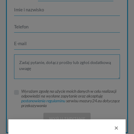
Wyrażam zgodę na użycie moich danych w celu realizacji
odpowiedzi na wysłane zapytanie oraz akceptuję
postanowienia regulaminu
serwisu mazury24.eu dotyczące
przekazywania
WYŚLIJ ZAPYTANIE
×