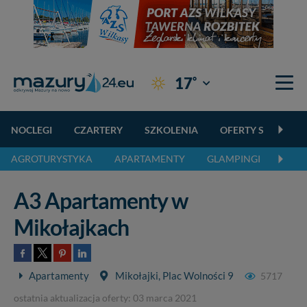
°
17
Giżycko
NOCLEGI
CZARTERY
SZKOLENIA
OFERTY SPECJALN
AGROTURYSTYKA
APARTAMENTY
GLAMPINGI
KEMP
A3 Apartamenty w
Mikołajkach
Apartamenty
Mikołajki, Plac Wolności 9
5717
ostatnia aktualizacja oferty: 03 marca 2021