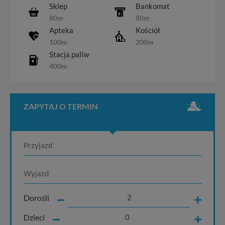
Sklep
Bankomat
80m
80m
Apteka
Kościół
100m
200m
Stacja paliw
400m
ZAPYTAJ O TERMIN
Dorośli
Dzieci