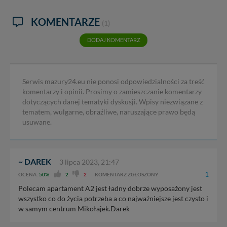
KOMENTARZE
(1)
DODAJ KOMENTARZ
Serwis mazury24.eu nie ponosi odpowiedzialności za treść
komentarzy i opinii. Prosimy o zamieszczanie komentarzy
dotyczących danej tematyki dyskusji. Wpisy niezwiązane z
tematem, wulgarne, obraźliwe, naruszające prawo będą
usuwane.
~ DAREK
3 lipca 2023, 21:47
1
OCENA:
50%
2
2
KOMENTARZ ZGŁOSZONY
Polecam apartament A2 jest ładny dobrze wyposażony jest
wszystko co do życia potrzeba a co najważniejsze jest czysto i
w samym centrum Mikołajek.Darek