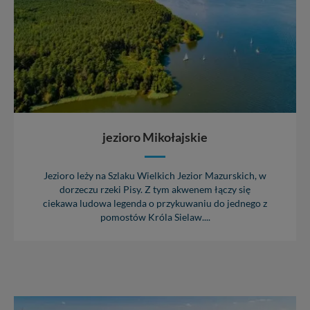
danych, zażądać ich poprawienia lub usunięcia,
zabronić ich przetwarzania. Pamiętaj jednak, że nie
zawsze jest możliwe techniczne zrealizowanie Twoich
praw w odniesieniu do informacji zawartych w plikach
cookies. Twoja przeglądarka umożliwia Ci skasowanie
tych plików - w pewnych przypadkach nie możemy tego
zrobić za Ciebie.
Dziękujemy, i życzmy miłego odkrywania Mazur na
nowo...
jezioro Mikołajskie
Jezioro leży na Szlaku Wielkich Jezior Mazurskich, w
dorzeczu rzeki Pisy. Z tym akwenem łączy się
ciekawa ludowa legenda o przykuwaniu do jednego z
pomostów Króla Sielaw....