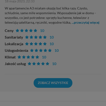
18 maja 2023, 22:33
W apartamencie A3 miałam okazję być kilka razy. Czysto,
schludnie, same miłe wspomnienia. Wyposażenie jak w domu -
wszystko, co jest potrzebne: sprzęty kuchenne, telewizor z
telewizją satelitarną, ręczniki, wygodne łóżka,
...przeczytaj więcej
Ceny
10
Sanitariaty
10
Lokalizacja
10
Udogodnienia
10
Klimat
10
Jakość usług
10
ZOBACZ WSZYSTKIE