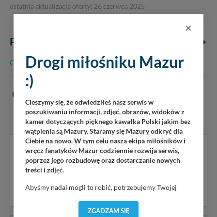
ostatnia aktualizacja oferty: 26 czerwca 2025
×
PODSTRONY OBIEKTU
ZDJĘCIA
K
( 39 )
Drogi miłośniku Mazur
Cennik, opis do cen
atrakcje w okolicy
:)
OPINIE
(0)
Cieszymy się, że odwiedziłeś nasz serwis w
poszukiwaniu informacji, zdjęć, obrazów, widoków z
DODAJ OPINIĘ
kamer dotyczących pięknego kawałka Polski jakim bez
wątpienia są Mazury. Staramy się Mazury odkryć dla
Ciebie na nowo. W tym celu nasza ekipa miłośników i
wręcz fanatyków Mazur codziennie rozwija serwis,
Serwis mazury24.eu nie ponosi odpowiedzialności za treść
poprzez jego rozbudowę oraz dostarczanie nowych
komentarzy i opinii. Prosimy o zamieszczanie komentarzy
treści i zdj
ęć.
dotyczących danej tematyki dyskusji. Wpisy niezwiązane z
tematem, wulgarne, obraźliwe, naruszające prawo będą
Abyśmy nadal mogli to robić, potrzebujemy Twojej
usuwane.
zgody, dzięki której, będziemy mogli elementy serwisu
dostosować do Twoich preferencji. Twoje dane (w tym
ZGADZAM SIĘ
pliki cookies) będą zapisywane w celu usprawnienia