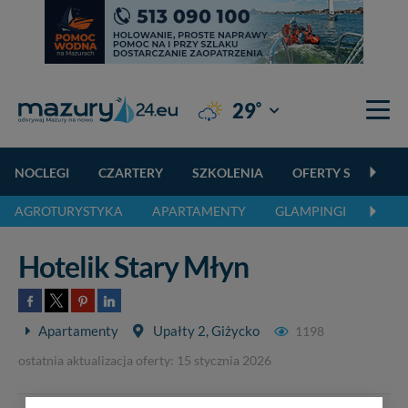
°
29
Giżycko
NOCLEGI
CZARTERY
SZKOLENIA
OFERTY SPECJALN
AGROTURYSTYKA
APARTAMENTY
GLAMPINGI
KEMP
Hotelik Stary Młyn
Apartamenty
Upałty 2, Giżycko
1198
ostatnia aktualizacja oferty: 15 stycznia 2026