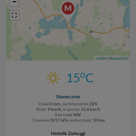
serwisu w
Regulaminie Serwisu
.
−
Administratorem Twoich danych jest: Agencja
Reklamowa Kreacja Monika Borkowska, z siedzibą ul.
Wiejska 17, 11-500 Giżycko. Możesz z nami
skontaktować się za pośrednictwem tej
strony
.
W każdej chwili możesz: zażądać dostępu do swoich
danych, zażądać ich poprawienia lub usunięcia,
zabronić ich przetwarzania. Pamiętaj jednak, że nie
Leaflet
|
Mazury24.eu
zawsze jest możliwe techniczne zrealizowanie Twoich
praw w odniesieniu do informacji zawartych w plikach
cookies. Twoja przeglądarka umożliwia Ci skasowanie
o
15
C
tych plików - w pewnych przypadkach nie możemy tego
zrobić za Ciebie.
Dziękujemy, i życzmy miłego odkrywania Mazur na
Słonecznie
nowo...
Opad
0 mm
, zachmurzenie
22%
Wiatr
9 km/h
, w poryw.
21,6 km/h
Kierunek
NW
Ciśnienie
1017 hPa
, widoczność
10 km
Hotelik Zełwągi