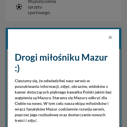
Wypożyczalnia
sprzętu
sportowego
ZAPYTAJ O TERMIN
×
Drogi miłośniku Mazur
:)
Cieszymy się, że odwiedziłeś nasz serwis w
Dorośli
poszukiwaniu informacji, zdjęć, obrazów, widoków z
kamer dotyczących pięknego kawałka Polski jakim bez
Dzieci
wątpienia są Mazury. Staramy się Mazury odkryć dla
Ciebie na nowo. W tym celu nasza ekipa miłośników i
wręcz fanatyków Mazur codziennie rozwija serwis,
poprzez jego rozbudowę oraz dostarczanie nowych
treści i zdj
ęć.