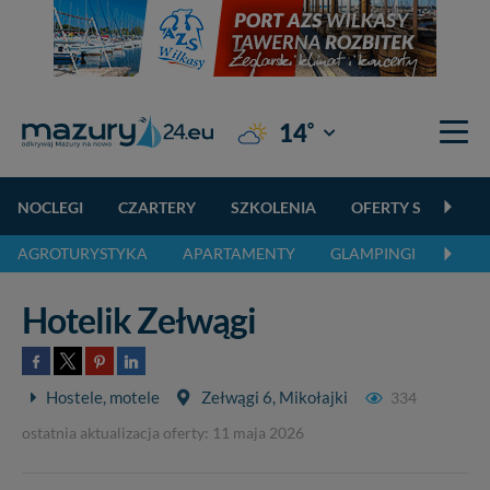
°
14
Giżycko
NOCLEGI
CZARTERY
SZKOLENIA
OFERTY SPECJALN
AGROTURYSTYKA
APARTAMENTY
GLAMPINGI
KEMP
Hotelik Zełwągi
Hostele, motele
Zełwągi 6, Mikołajki
334
ostatnia aktualizacja oferty: 11 maja 2026