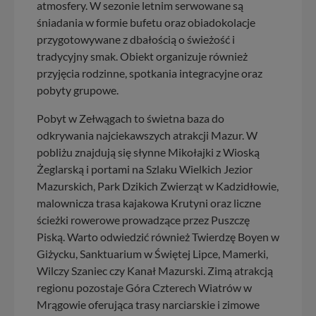
atmosfery. W sezonie letnim serwowane są
śniadania w formie bufetu oraz obiadokolacje
przygotowywane z dbałością o świeżość i
tradycyjny smak. Obiekt organizuje również
przyjęcia rodzinne, spotkania integracyjne oraz
pobyty grupowe.
Pobyt w Zełwągach to świetna baza do
odkrywania najciekawszych atrakcji Mazur. W
pobliżu znajdują się słynne Mikołajki z Wioską
Żeglarską i portami na Szlaku Wielkich Jezior
Mazurskich, Park Dzikich Zwierząt w Kadzidłowie,
malownicza trasa kajakowa Krutyni oraz liczne
ścieżki rowerowe prowadzące przez Puszczę
Piską. Warto odwiedzić również Twierdzę Boyen w
Giżycku, Sanktuarium w Świętej Lipce, Mamerki,
Wilczy Szaniec czy Kanał Mazurski. Zimą atrakcją
regionu pozostaje Góra Czterech Wiatrów w
Mrągowie oferująca trasy narciarskie i zimowe