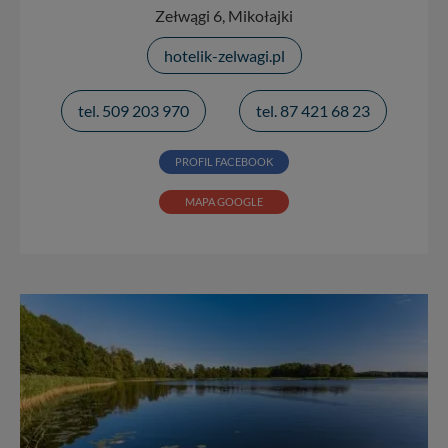
Zełwągi 6, Mikołajki
hotelik-zelwagi.pl
tel. 509 203 970
tel. 87 421 68 23
PROFIL FACEBOOK
MAPA GOOGLE