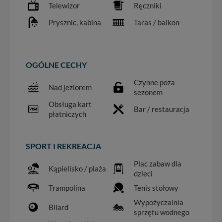
Telewizor
Ręczniki
Prysznic, kabina
Taras / balkon
OGÓLNE CECHY
Czynne poza
Nad jeziorem
sezonem
Obsługa kart
Bar / restauracja
płatniczych
SPORT I REKREACJA
Plac zabaw dla
Kąpielisko / plaża
dzieci
Trampolina
Tenis stołowy
Wypożyczalnia
Bilard
sprzętu wodnego