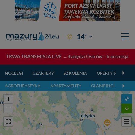
°
14
Giżycko
TRWA TRANSMISJA LIVE →
Łabędzi Ostrów - transmisja L
NOCLEGI
CZARTERY
SZKOLENIA
OFERTY SPECJALN
AGROTURYSTYKA
APARTAMENTY
GLAMPINGI
KEMP
+
−