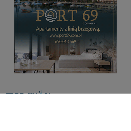
Portal Turystyczny mazury24.eu
tel. 608 490 111 (Info)
info@mazury24.eu - formularz kontaktowy.
Wydawca Kreacja, ul. Wiejska 17, 11-500 Giżycko