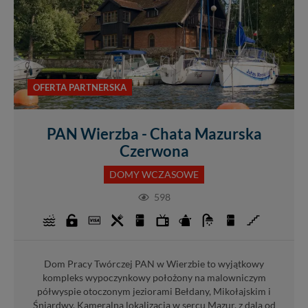
OFERTA PARTNERSKA
PAN Wierzba - Chata Mazurska
Czerwona
DOMY WCZASOWE
598
Dom Pracy Twórczej PAN w Wierzbie to wyjątkowy
kompleks wypoczynkowy położony na malowniczym
półwyspie otoczonym jeziorami Bełdany, Mikołajskim i
Śniardwy. Kameralna lokalizacja w sercu Mazur, z dala od