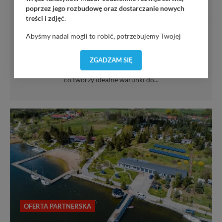
poprzez jego rozbudowę oraz dostarczanie nowych
treści i zdj
ęć.
Abyśmy nadal mogli to robić, potrzebujemy Twojej
Dom Pracy Twórczej PAN w Wierzbie to wyjątkowy
zgody, dzięki której, będziemy mogli elementy serwisu
kompleks wypoczynkowy położony na malowniczym,
dostosować do Twoich preferencji. Twoje dane (w tym
ZGADZAM SIĘ
zalesionym półwyspie w samym sercu Mazur. Obiekt
pliki cookies) będą zapisywane w celu usprawnienia
otaczają wody jezior Bełdany, Mikołajskiego i Śniardwy,
serwisu (zapamiętywanie pozycji na mapach, ostatnie
co tworzy idealne warunki do...
wyszukania, ulubione miejsca, logowania, itp).
Bezpieczeństwo Twoich danych jest dla nas
priorytetowe, bez poinformowania Ciebie nie będziemy
zmieniać zakresu naszych uprawnień. Twoje dane są u
nas bezpieczne, jeśli masz wątpliwości co do naszych
intencji, zawsze możesz wycofać swoją zgodę. Więcej
informacji uzyskach w naszej
Polityce Prywatności
.
Klikając znak X lub przycisk PRZEJDŹ DO SERWISU
wyrażasz zgodę na przetwarzanie Twoich danych.
Nasz serwis nie wykorzystuje oraz nie udostępnia
Twoich danych innym podmiotom oraz osobom
trzecim. Wyjątkiem jest sytuacja, gdy przekazanie
OFERTA PARTNERSKA
Twoich danych jest elementem usługi (przekazanie