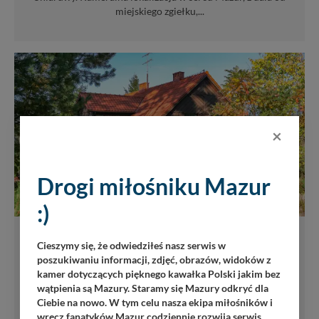
miejskiego zgiełku,...
×
Drogi miłośniku Mazur
OFERTA PARTNERSKA
:)
PAN Wierzba - Chata Mazurska
Cieszymy się, że odwiedziłeś nasz serwis w
Zielona
poszukiwaniu informacji, zdjęć, obrazów, widoków z
kamer dotyczących pięknego kawałka Polski jakim bez
DOMY WCZASOWE
wątpienia są Mazury. Staramy się Mazury odkryć dla
Ciebie na nowo. W tym celu nasza ekipa miłośników i
556
wręcz fanatyków Mazur codziennie rozwija serwis,