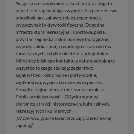
Na gości czeka wyśmienita kuchnia oraz bogata
zrobić za Ciebie.
przestrzeń zapewniająca wygodę, bezpieczeństwo,
Dziękujemy, i życzmy miłego odkrywania Mazur na
umożliwiająca zabawę, relaks, regenerację,
nowo...
wypoczynek i aktywność fizyczną. Dogodna
infrastruktura rekreacyjna i sportowa, plaża,
przystań żeglarska, salon odnowy biologicznej,
wypożyczalnia sprzętu wodnego oraz rowerów
turystycznych to tylko niektóre z udogodnień.
Miłośnicy bliskiego kontaktu z naturą odnajdą tu
wszystko to czego szukają: żeglarstwo,
kajakarstwo, różnorodne sporty wodne,
wędkarstwo, wycieczki rowerowe i piesze…
Ponadto region oferuje niezliczone atrakcje.
Pobliska miejscowość – Giżycko stanowi
skarbnicę atrakcji historycznych, kulturalnych,
rekreacyjnych i kulinarnych.
„W czerwcu grusze kwiat zrzucają, czereśnie się
zapalają”.