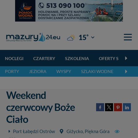
°
15
Giżycko
NOCLEGI
CZARTERY
SZKOLENIA
OFERTY SPECJALN
PORTY
JEZIORA
WYSPY
SZLAKI WODNE
SZLAK
Weekend
czerwcowy Boże
Ciało
Port Łabędzi Ostrów
Giżycko, Piękna Góra