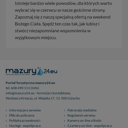
Istnieje bardzo wiele powodów, dla których warto
wybrać się w czerwcu w nasze gościnne strony.
Zapoznaj się z naszą specjalną ofertą na weekend
Bożego Ciała. Spędź ten czas tak, jak lubisz i
stwórz niezapomniane wspomnienia w
wyjątkowym miejscu.
Portal Turystyczny mazury24.eu
tel. 608 490 111 (Info)
info@mazury24.eu - formularz kontaktowy.
Wydawca Kreacja, ul. Wiejska 17, 11-500 Giżycko
Informacje o serwisie
Patronaty medialne
Pliki do pobrania
Regulamin serwisu
Polityka prywatności
Kamery on-line a Rodo
Noclegi - współpraca
Czartery on-line - współpraca