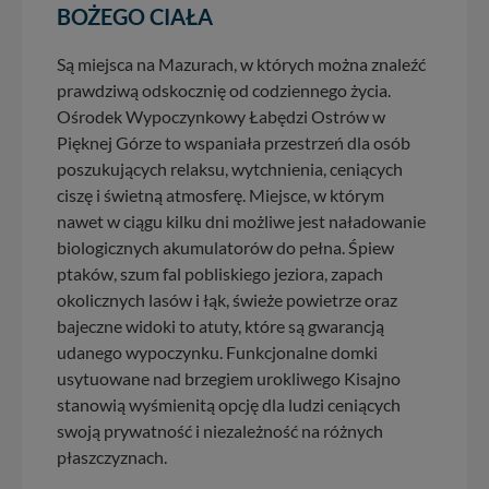
wyrażasz zgodę na przetwarzanie Twoich danych.
BOŻEGO CIAŁA
Nasz serwis nie wykorzystuje oraz nie udostępnia
Są miejsca na Mazurach, w których można znaleźć
Twoich danych innym podmiotom oraz osobom
prawdziwą odskocznię od codziennego życia.
trzecim. Wyjątkiem jest sytuacja, gdy przekazanie
Ośrodek Wypoczynkowy Łabędzi Ostrów w
Twoich danych jest elementem usługi (przekazanie
danych z formularza kontaktowego, przekazanie danych
Pięknej Górze to wspaniała przestrzeń dla osób
w przypadku rezerwacji usług typu: nocleg, czartery,
poszukujących relaksu, wytchnienia, ceniących
itp). Więcej informacji o zasadach i funkcjonalności
ciszę i świetną atmosferę. Miejsce, w którym
serwisu w
Regulaminie Serwisu
.
nawet w ciągu kilku dni możliwe jest naładowanie
Administratorem Twoich danych jest: Agencja
biologicznych akumulatorów do pełna. Śpiew
Reklamowa Kreacja Monika Borkowska, z siedzibą ul.
ptaków, szum fal pobliskiego jeziora, zapach
Wiejska 17, 11-500 Giżycko. Możesz z nami
okolicznych lasów i łąk, świeże powietrze oraz
skontaktować się za pośrednictwem tej
strony
.
bajeczne widoki to atuty, które są gwarancją
W każdej chwili możesz: zażądać dostępu do swoich
udanego wypoczynku. Funkcjonalne domki
danych, zażądać ich poprawienia lub usunięcia,
usytuowane nad brzegiem urokliwego Kisajno
zabronić ich przetwarzania. Pamiętaj jednak, że nie
stanowią wyśmienitą opcję dla ludzi ceniących
zawsze jest możliwe techniczne zrealizowanie Twoich
swoją prywatność i niezależność na różnych
praw w odniesieniu do informacji zawartych w plikach
płaszczyznach.
cookies. Twoja przeglądarka umożliwia Ci skasowanie
tych plików - w pewnych przypadkach nie możemy tego