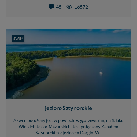
praw w odniesieniu do informacji zawartych w plikach
45
16572
cookies. Twoja przeglądarka umożliwia Ci skasowanie
tych plików - w pewnych przypadkach nie możemy tego
zrobić za Ciebie.
Dziękujemy, i życzmy miłego odkrywania Mazur na
nowo...
SWJM
jezioro Sztynorckie
Akwen położony jest w powiecie węgorzewskim, na Szlaku
Wielkich Jezior Mazurskich. Jest połączony Kanałem
Sztynorckim z jeziorem Dargin. W...