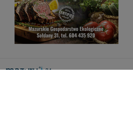
Portal Turystyczny mazury24.eu
tel. 608 490 111 (Info)
info@mazury24.eu - formularz kontaktowy.
Wydawca Kreacja, ul. Wiejska 17, 11-500 Giżycko
Informacje o serwisie
Patronaty medialne
Pliki do pobrania
Regulamin serwisu
Polityka prywatności
Kamery on-line a Rodo
Noclegi - współpraca
Czartery on-line - współpraca
Cennik serwisu mazury24.eu
Praca