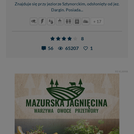
Znajduje się przy jeziorze Sztynorckim, odsłonięty od jez.
Dargin. Posiada...
+ 17
8
56
65207
1
REKLAMA