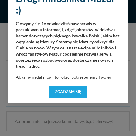
Harszu, grudzień 2022 r.
grudzień 2022 r.
:)
14.12.2022
2807
14.12.2022
2793
Cieszymy się, że odwiedziłeś nasz serwis w
poszukiwaniu informacji, zdjęć, obrazów, widoków z
KOMENTARZE
kamer dotyczących pięknego kawałka Polski jakim bez
(0)
wątpienia są Mazury. Staramy się Mazury odkryć dla
DODAJ KOMENTARZ
Ciebie na nowo. W tym celu nasza ekipa miłośników i
wręcz fanatyków Mazur codziennie rozwija serwis,
poprzez jego rozbudowę oraz dostarczanie nowych
treści i zdj
ęć.
Serwis mazury24.eu nie ponosi odpowiedzialności za treść
Abyśmy nadal mogli to robić, potrzebujemy Twojej
komentarzy i opinii. Prosimy o zamieszczanie komentarzy
zgody, dzięki której, będziemy mogli elementy serwisu
dotyczących danej tematyki dyskusji. Wpisy niezwiązane z
dostosować do Twoich preferencji. Twoje dane (w tym
tematem, wulgarne, obraźliwe, naruszające prawo będą
ZGADZAM SIĘ
pliki cookies) będą zapisywane w celu usprawnienia
usuwane.
serwisu (zapamiętywanie pozycji na mapach, ostatnie
wyszukania, ulubione miejsca, logowania, itp).
Bezpieczeństwo Twoich danych jest dla nas
priorytetowe, bez poinformowania Ciebie nie będziemy
Panorama nie ma jeszcze komentarzy, bądź pierwszy!
zmieniać zakresu naszych uprawnień. Twoje dane są u
nas bezpieczne, jeśli masz wątpliwości co do naszych