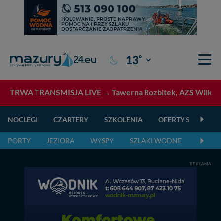
°
13
Giżycko
TRWA TRANSMISJA LIVE →
Tawerna Rozbitek, AZS Wilkasy
NOCLEGI
CZARTERY
SZKOLENIA
OFERTY SPECJALN
PORTY
JEZIORA
WYSPY
SZLAKI WODNE
SZLAK
REKLAMA