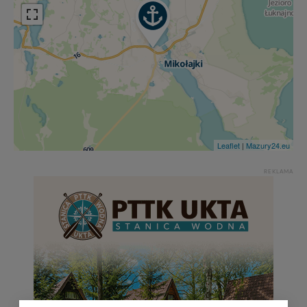
Leaflet
|
Mazury24.eu
REKLAMA