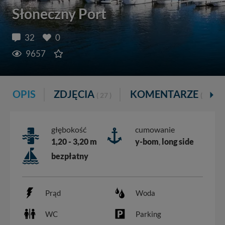
Słoneczny Port
32
0
9657
OPIS
ZDJĘCIA
KOMENTARZE
( 27 )
( 32 )
głębokość
cumowanie
1,20 - 3,20 m
y-bom
,
long side
bezpłatny
Prąd
Woda
WC
Parking