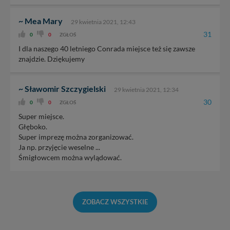
~ Mea Mary
29 kwietnia 2021, 12:43
31
0
0
ZGŁOŚ
I dla naszego 40 letniego Conrada miejsce też się zawsze
znajdzie. Dziękujemy
~ Sławomir Szczygielski
29 kwietnia 2021, 12:34
30
0
0
ZGŁOŚ
Super miejsce.
Głęboko.
Super imprezę można zorganizować.
Ja np. przyjęcie weselne ...
Śmigłowcem można wylądować.
ZOBACZ WSZYSTKIE