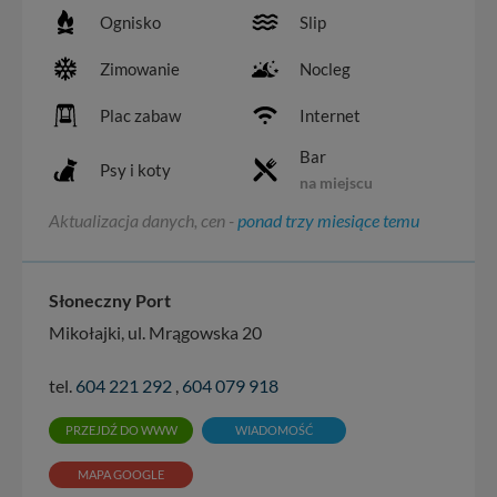
Ognisko
Slip
Zimowanie
Nocleg
Plac zabaw
Internet
Bar
Psy i koty
na miejscu
Aktualizacja danych, cen -
ponad trzy miesiące temu
Słoneczny Port
Mikołajki, ul. Mrągowska 20
tel.
604 221 292
,
604 079 918
PRZEJDŹ DO WWW
WIADOMOŚĆ
MAPA GOOGLE