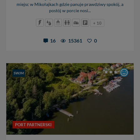
miejsc w Mikołajkach gdzie panuje prawdziwy spokój, a
postój w porcie nosi...
+ 10
16
15361
0
SWJM
PORT PARTNERSKI