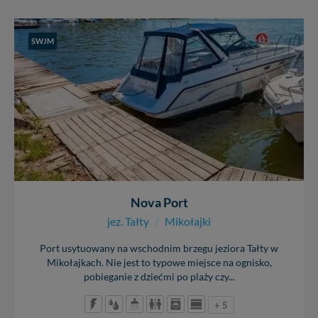
SWJM
Nova Port
jez. Tałty
/
Mikołajki
Port usytuowany na wschodnim brzegu jeziora Tałty w
Mikołajkach. Nie jest to typowe miejsce na ognisko,
pobieganie z dziećmi po plaży czy...
+ 5