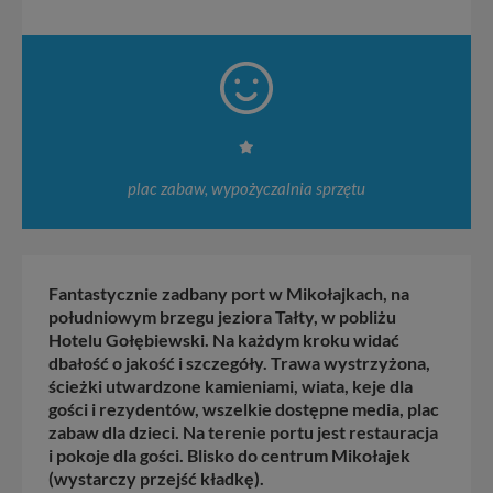
plac zabaw, wypożyczalnia sprzętu
Fantastycznie zadbany port w Mikołajkach, na
południowym brzegu jeziora Tałty, w pobliżu
Hotelu Gołębiewski. Na każdym kroku widać
dbałość o jakość i szczegóły. Trawa wystrzyżona,
ścieżki utwardzone kamieniami, wiata, keje dla
gości i rezydentów, wszelkie dostępne media, plac
zabaw dla dzieci. Na terenie portu jest restauracja
i pokoje dla gości. Blisko do centrum Mikołajek
(wystarczy przejść kładkę).