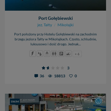
Port Gołębiewski
jez. Tałty
/
Mikołajki
Port położony przy Hotelu Gołębiewski na zachodnim
brzegu jeziora Tałty w Mikołajkach. Czysto, schludnie,
luksusowo i dość drogo. Jednak...
+ 6
3
36
18813
0
SWJM