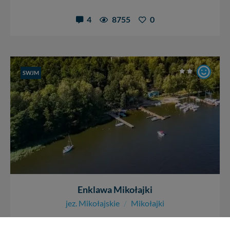
4
8755
0
SWJM
Enklawa Mikołajki
jez. Mikołajskie
/
Mikołajki
Port położony przy południowym brzegu jez. Mikołajskie,