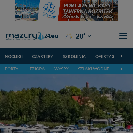
°
20
Giżycko
NOCLEGI
CZARTERY
SZKOLENIA
OFERTY SPECJALN
PORTY
JEZIORA
WYSPY
SZLAKI WODNE
SZLAK