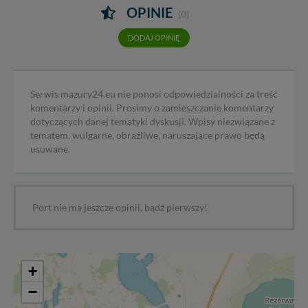
OPINIE
(0)
DODAJ OPINIĘ
Serwis mazury24.eu nie ponosi odpowiedzialności za treść
komentarzy i opinii. Prosimy o zamieszczanie komentarzy
dotyczących danej tematyki dyskusji. Wpisy niezwiązane z
tematem, wulgarne, obraźliwe, naruszające prawo będą
usuwane.
Port nie ma jeszcze opinii, bądź pierwszy!
+
−