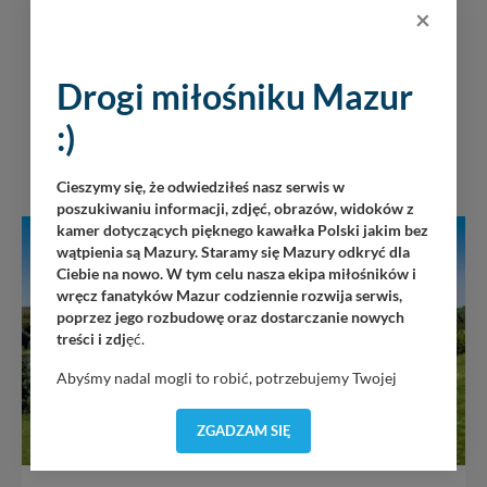
×
Drogi miłośniku Mazur
:)
Cieszymy się, że odwiedziłeś nasz serwis w
poszukiwaniu informacji, zdjęć, obrazów, widoków z
kamer dotyczących pięknego kawałka Polski jakim bez
wątpienia są Mazury. Staramy się Mazury odkryć dla
Ciebie na nowo. W tym celu nasza ekipa miłośników i
wręcz fanatyków Mazur codziennie rozwija serwis,
poprzez jego rozbudowę oraz dostarczanie nowych
treści i zdj
ęć.
Abyśmy nadal mogli to robić, potrzebujemy Twojej
zgody, dzięki której, będziemy mogli elementy serwisu
dostosować do Twoich preferencji. Twoje dane (w tym
ZGADZAM SIĘ
pliki cookies) będą zapisywane w celu usprawnienia
serwisu (zapamiętywanie pozycji na mapach, ostatnie