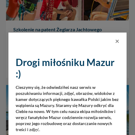
Szkolenie na patent Żeglarza Jachtowego
1237
×
Zapraszamy na wyjątkowe szkolenie żeglarskie w
formie rejsu po północnych Mazurach!...
Drogi miłośniku Mazur
Termin ustalany
inwidualnie
:)
Cieszymy się, że odwiedziłeś nasz serwis w
poszukiwaniu informacji, zdjęć, obrazów, widoków z
kamer dotyczących pięknego kawałka Polski jakim bez
wątpienia są Mazury. Staramy się Mazury odkryć dla
Ciebie na nowo. W tym celu nasza ekipa miłośników i
wręcz fanatyków Mazur codziennie rozwija serwis,
poprzez jego rozbudowę oraz dostarczanie nowych
treści i zdj
ęć.