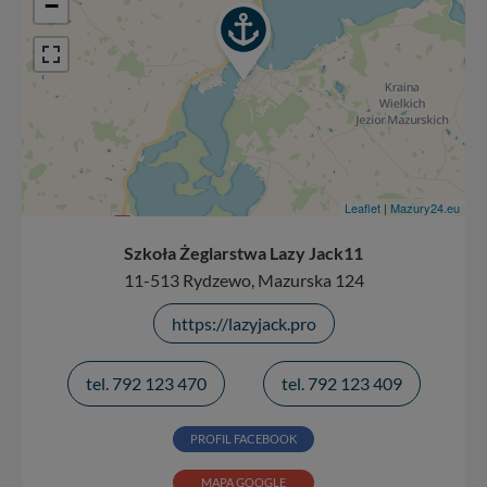
−
Leaflet
|
Mazury24.eu
Szkoła Żeglarstwa Lazy Jack11
11-513 Rydzewo, Mazurska 124
https://lazyjack.pro
tel. 792 123 470
tel. 792 123 409
PROFIL FACEBOOK
MAPA GOOGLE