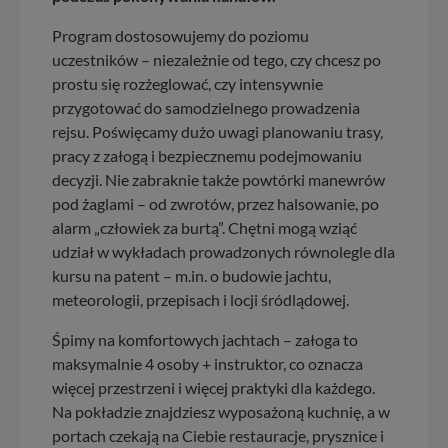
Program dostosowujemy do poziomu
uczestników – niezależnie od tego, czy chcesz po
prostu się rozżeglować, czy intensywnie
przygotować do samodzielnego prowadzenia
rejsu. Poświęcamy dużo uwagi planowaniu trasy,
pracy z załogą i bezpiecznemu podejmowaniu
decyzji. Nie zabraknie także powtórki manewrów
pod żaglami – od zwrotów, przez halsowanie, po
alarm „człowiek za burtą”. Chętni mogą wziąć
udział w wykładach prowadzonych równolegle dla
kursu na patent – m.in. o budowie jachtu,
meteorologii, przepisach i locji śródlądowej.
Śpimy na komfortowych jachtach – załoga to
maksymalnie 4 osoby + instruktor, co oznacza
więcej przestrzeni i więcej praktyki dla każdego.
Na pokładzie znajdziesz wyposażoną kuchnię, a w
portach czekają na Ciebie restauracje, prysznice i