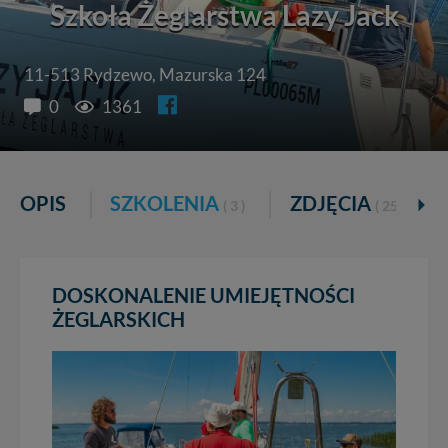
Szkoła Żeglarstwa Lazy Jack
11-513 Rydzewo, Mazurska 124
0
1361
OPIS
SZKOLENIA
ZDJĘCIA
( 3 )
( 25 )
DOSKONALENIE UMIEJĘTNOŚCI
ŻEGLARSKICH