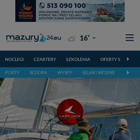
°
16
Giżycko
NOCLEGI
CZARTERY
SZKOLENIA
OFERTY SPECJALN
PORTY
JEZIORA
WYSPY
SZLAKI WODNE
SZLAK