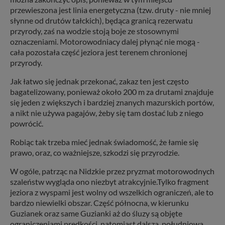
przewieszona jest linia energetyczna (tzw. druty - nie mniej
słynne od drutów tałckich), będąca granicą rezerwatu
przyrody, zaś na wodzie stoją boje ze stosownymi
oznaczeniami. Motorowodniacy dalej płynąć nie mogą -
cała pozostała część jeziora jest terenem chronionej
przyrody.
Jak łatwo się jednak przekonać, zakaz ten jest często
bagatelizowany, ponieważ około 200 m za drutami znajduje
się jeden z większych i bardziej znanych mazurskich portów,
a nikt nie używa pagajów, żeby się tam dostać lub z niego
powrócić.
Robiąc tak trzeba mieć jednak świadomość, że łamie się
prawo, oraz, co ważniejsze, szkodzi się przyrodzie.
W ogóle, patrząc na Nidzkie przez pryzmat motorowodnych
szaleństw wygląda ono niezbyt atrakcyjnie.Tylko fragment
jeziora z wyspami jest wolny od wszelkich ograniczeń, ale to
bardzo niewielki obszar. Część północna, w kierunku
Guzianek oraz same Guzianki aż do śluzy są objęte
ograniczeniami prędkości, natomiast dalsza, południowa