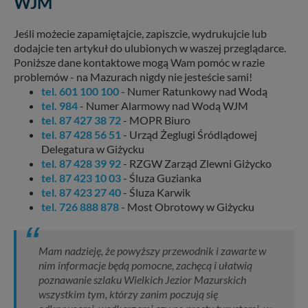
WJM
Jeśli możecie zapamiętajcie, zapiszcie, wydrukujcie lub
dodajcie ten artykuł do ulubionych w waszej przeglądarce.
Poniższe dane kontaktowe mogą Wam pomóc w razie
problemów - na Mazurach nigdy nie jesteście sami!
tel. 601 100 100
- Numer Ratunkowy nad Wodą
tel. 984
- Numer Alarmowy nad Wodą WJM
tel. 87 427 38 72
- MOPR Biuro
tel. 87 428 56 51
- Urząd Żeglugi Śródlądowej
Delegatura w Giżycku
tel. 87 428 39 92
- RZGW Zarząd Zlewni Giżycko
tel. 87 423 10 03
- Śluza Guzianka
tel. 87 423 27 40
- Śluza Karwik
tel. 726 888 878
- Most Obrotowy w Giżycku
Mam nadzieję, że powyższy przewodnik i zawarte w
nim informacje będą pomocne, zachęcą i ułatwią
poznawanie szlaku Wielkich Jezior Mazurskich
wszystkim tym, którzy zanim poczują się