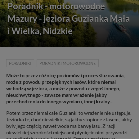
Poradnik - motorowodne
Mazury - jeziora Guzianka Mała
i Wielka, Nidzkie
PORADNIKI
PORADNIKI MOTOROWODNE
Może to przez różnicę poziomów i proces śluzowania,
może z powodu przepięknych lasów, które niemal
wchodzą w jeziora, a może z powodu czegoś innego,
nieuchwytnego - zawsze mam wrażenie jakby
przechodzenia do innego wymiaru, innej krainy...
Potem przez niemal całe Guzianki to wrażenie nie ustępuje.
Jeziorka te, choć niewielkie, są jakby stopione z lasem, jakby
były jego częścią, nawet woda ma barwę lasu. Z racji
niewielkiej szerokości miejscami płynięcie nimi przywodzi
na myśl zdobywanie Amazonki. Drzewa zaplątanymi