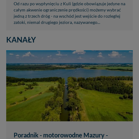
nowo...
Od razu po wypłynięciu z Kuli (gdzie obowiązuje jedyne na
całym akwenie ograniczenie prędkości) możemy wybrać
jedną z trzech dróg - na wschód jest wejście do rozległej
zatoki, niemal drugiego jeziora, nazywanego...
KANAŁY
Poradnik - motorowodne Mazury -