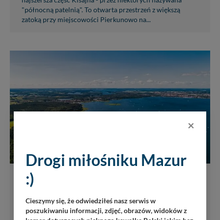
najszersza część Kisajna - przez niektórych nazywana
"północną patelnią". To otwarta przestrzeń z większą
zatoką przy miejscowości Pierkunowo na...
×
Drogi miłośniku Mazur
:)
Poradnik - motorowodne Mazury -
jezioro Niegocin
Cieszymy się, że odwiedziłeś nasz serwis w
poszukiwaniu informacji, zdjęć, obrazów, widoków z
W tym miejscu mała podpowiedź - jeśli nasza jednostka