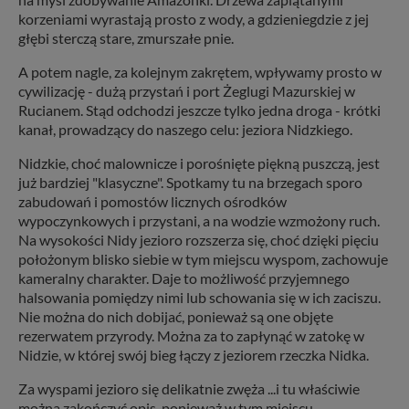
korzeniami wyrastają prosto z wody, a gdzieniegdzie z jej
głębi sterczą stare, zmurszałe pnie.
A potem nagle, za kolejnym zakrętem, wpływamy prosto w
cywilizację - dużą przystań i port Żeglugi Mazurskiej w
Rucianem. Stąd odchodzi jeszcze tylko jedna droga - krótki
kanał, prowadzący do naszego celu: jeziora Nidzkiego.
Nidzkie, choć malownicze i porośnięte piękną puszczą, jest
już bardziej "klasyczne". Spotkamy tu na brzegach sporo
zabudowań i pomostów licznych ośrodków
wypoczynkowych i przystani, a na wodzie wzmożony ruch.
Na wysokości Nidy jezioro rozszerza się, choć dzięki pięciu
położonym blisko siebie w tym miejscu wyspom, zachowuje
kameralny charakter. Daje to możliwość przyjemnego
halsowania pomiędzy nimi lub schowania się w ich zaciszu.
Nie można do nich dobijać, ponieważ są one objęte
rezerwatem przyrody. Można za to zapłynąć w zatokę w
Nidzie, w której swój bieg łączy z jeziorem rzeczka Nidka.
Za wyspami jezioro się delikatnie zwęża ...i tu właściwie
można zakończyć opis, ponieważ w tym miejscu