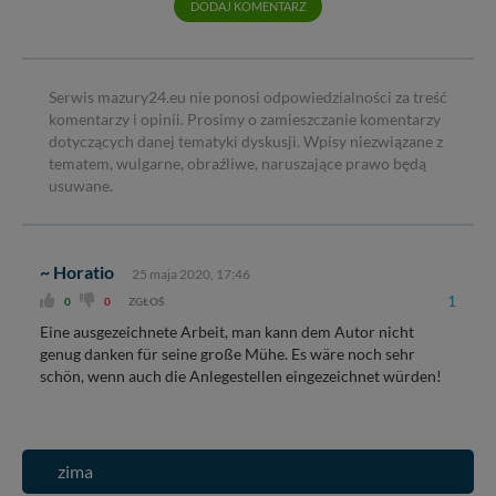
DODAJ KOMENTARZ
Serwis mazury24.eu nie ponosi odpowiedzialności za treść
komentarzy i opinii. Prosimy o zamieszczanie komentarzy
dotyczących danej tematyki dyskusji. Wpisy niezwiązane z
tematem, wulgarne, obraźliwe, naruszające prawo będą
usuwane.
~ Horatio
25 maja 2020, 17:46
1
0
0
ZGŁOŚ
Eine ausgezeichnete Arbeit, man kann dem Autor nicht
genug danken für seine große Mühe. Es wäre noch sehr
schön, wenn auch die Anlegestellen eingezeichnet würden!
zima