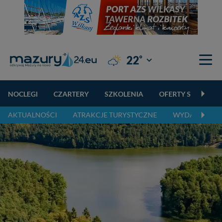
°
22
Giżycko
NOCLEGI
CZARTERY
SZKOLENIA
OFERTY SPECJALN
AKTUALNOŚCI
ATRAKCJE TURYSTYCZNE
WYDARZENIA 