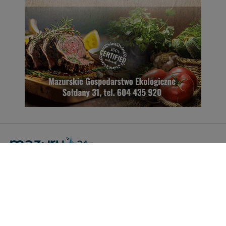
Portal Turystyczny mazury24.eu
tel. 608 490 111 (Info)
info@mazury24.eu - formularz kontaktowy.
Wydawca Kreacja, ul. Wiejska 17, 11-500 Giżycko
Informacje o serwisie
Patronaty medialne
Pliki do pobrania
Regulamin serwisu