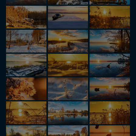
w przypadku rezerwacji usług typu: nocleg, czartery,
itp). Więcej informacji o zasadach i funkcjonalności
serwisu w
Regulaminie Serwisu
.
Administratorem Twoich danych jest: Agencja
Reklamowa Kreacja Monika Borkowska, z siedzibą ul.
Wiejska 17, 11-500 Giżycko. Możesz z nami
skontaktować się za pośrednictwem tej
strony
.
W każdej chwili możesz: zażądać dostępu do swoich
danych, zażądać ich poprawienia lub usunięcia,
zabronić ich przetwarzania. Pamiętaj jednak, że nie
zawsze jest możliwe techniczne zrealizowanie Twoich
praw w odniesieniu do informacji zawartych w plikach
cookies. Twoja przeglądarka umożliwia Ci skasowanie
tych plików - w pewnych przypadkach nie możemy tego
zrobić za Ciebie.
Dziękujemy, i życzmy miłego odkrywania Mazur na
nowo...