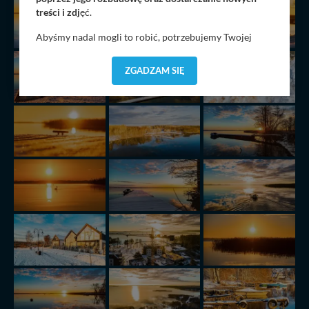
treści i zdj
ęć.
Abyśmy nadal mogli to robić, potrzebujemy Twojej
zgody, dzięki której, będziemy mogli elementy serwisu
dostosować do Twoich preferencji. Twoje dane (w tym
ZGADZAM SIĘ
pliki cookies) będą zapisywane w celu usprawnienia
serwisu (zapamiętywanie pozycji na mapach, ostatnie
wyszukania, ulubione miejsca, logowania, itp).
Bezpieczeństwo Twoich danych jest dla nas
priorytetowe, bez poinformowania Ciebie nie będziemy
zmieniać zakresu naszych uprawnień. Twoje dane są u
nas bezpieczne, jeśli masz wątpliwości co do naszych
intencji, zawsze możesz wycofać swoją zgodę. Więcej
informacji uzyskach w naszej
Polityce Prywatności
.
Klikając znak X lub przycisk PRZEJDŹ DO SERWISU
wyrażasz zgodę na przetwarzanie Twoich danych.
Nasz serwis nie wykorzystuje oraz nie udostępnia
Twoich danych innym podmiotom oraz osobom
trzecim. Wyjątkiem jest sytuacja, gdy przekazanie
Twoich danych jest elementem usługi (przekazanie
danych z formularza kontaktowego, przekazanie danych