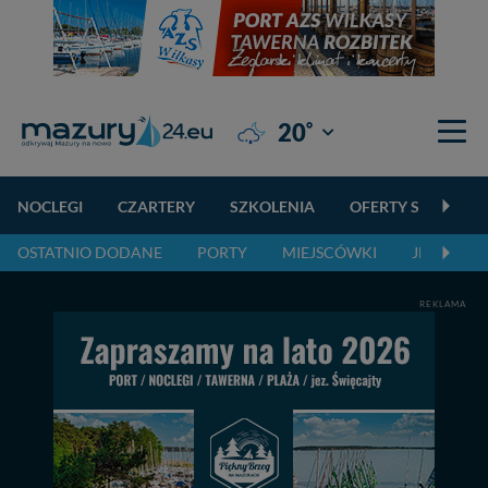
°
20
Giżycko
NOCLEGI
CZARTERY
SZKOLENIA
OFERTY SPECJALN
OSTATNIO DODANE
PORTY
MIEJSCÓWKI
JEZIORA,
REKLAMA