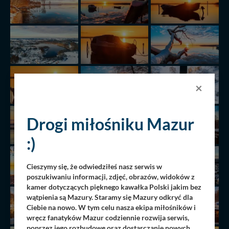
×
Drogi miłośniku Mazur
:)
Cieszymy się, że odwiedziłeś nasz serwis w
poszukiwaniu informacji, zdjęć, obrazów, widoków z
kamer dotyczących pięknego kawałka Polski jakim bez
wątpienia są Mazury. Staramy się Mazury odkryć dla
Ciebie na nowo. W tym celu nasza ekipa miłośników i
wręcz fanatyków Mazur codziennie rozwija serwis,
poprzez jego rozbudowę oraz dostarczanie nowych