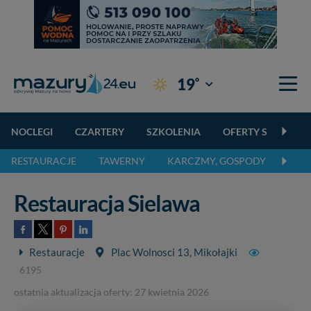
°
19
Giżycko
NOCLEGI
CZARTERY
SZKOLENIA
OFERTY SPECJALN
RESTAURACJE
TAWERNY
KARCZMY, GOSPODY
PIZZ
Restauracja Sielawa
Restauracje
Plac Wolnosci 13, Mikołajki
6195
ostatnia aktualizacja oferty: 27 kwietnia 2026