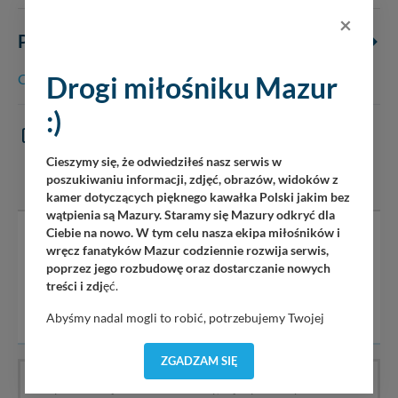
×
PODSTRONY OBIEKTU
ZDJĘCIA
K
( 13 )
Cennik, opis do cen
Port - Wioska Żeglarska Mikołajki
at
Drogi miłośniku Mazur
:)
KOMENTARZE
(0)
Cieszymy się, że odwiedziłeś nasz serwis w
DODAJ KOMENTARZ
poszukiwaniu informacji, zdjęć, obrazów, widoków z
kamer dotyczących pięknego kawałka Polski jakim bez
wątpienia są Mazury. Staramy się Mazury odkryć dla
Ciebie na nowo. W tym celu nasza ekipa miłośników i
Serwis mazury24.eu nie ponosi odpowiedzialności za treść
wręcz fanatyków Mazur codziennie rozwija serwis,
komentarzy i opinii. Prosimy o zamieszczanie komentarzy
poprzez jego rozbudowę oraz dostarczanie nowych
dotyczących danej tematyki dyskusji. Wpisy niezwiązane z
treści i zdj
ęć.
tematem, wulgarne, obraźliwe, naruszające prawo będą
usuwane.
Abyśmy nadal mogli to robić, potrzebujemy Twojej
zgody, dzięki której, będziemy mogli elementy serwisu
dostosować do Twoich preferencji. Twoje dane (w tym
ZGADZAM SIĘ
pliki cookies) będą zapisywane w celu usprawnienia
Wpis nie ma jeszcze komentarzy, bądź pierwszy!
serwisu (zapamiętywanie pozycji na mapach, ostatnie