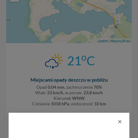
Leaflet
|
Mazury24.eu
o
21
C
Miejscami opady deszczu w pobliżu
Opad
0.04 mm
, zachmurzenie
70%
Wiatr
23 km/h
, w poryw.
23,8 km/h
Kierunek
WNW
Ciśnienie
1018 hPa
, widoczność
10 km
Tawerna Piękny Brzeg
×
ul. Leśna 18, Węgorzewo
pieknybrzeg.pl/tawerna-piekny-...