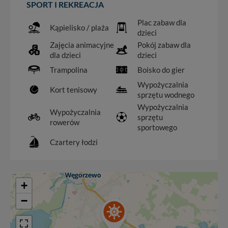
SPORT I REKREACJA
Plac zabaw dla
Kąpielisko / plaża
dzieci
Zajęcia animacyjne
Pokój zabaw dla
dla dzieci
dzieci
Trampolina
Boisko do gier
Wypożyczalnia
Kort tenisowy
sprzętu wodnego
Wypożyczalnia
Wypożyczalnia
sprzętu
rowerów
sportowego
Czartery łodzi
+
−