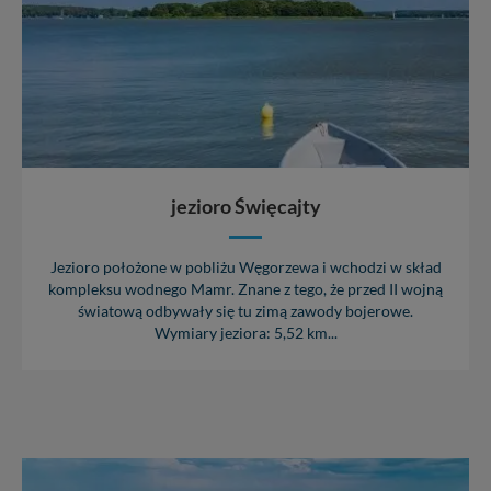
zawsze jest możliwe techniczne zrealizowanie Twoich
praw w odniesieniu do informacji zawartych w plikach
cookies. Twoja przeglądarka umożliwia Ci skasowanie
tych plików - w pewnych przypadkach nie możemy tego
zrobić za Ciebie.
Dziękujemy, i życzmy miłego odkrywania Mazur na
nowo...
jezioro Święcajty
Jezioro położone w pobliżu Węgorzewa i wchodzi w skład
kompleksu wodnego Mamr. Znane z tego, że przed II wojną
światową odbywały się tu zimą zawody bojerowe.
Wymiary jeziora: 5,52 km...