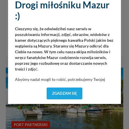
Drogi miłośniku Mazur
:)
tel. 570 95 55 44
Cieszymy się, że odwiedziłeś nasz serwis w
PROFIL FACEBOOK
poszukiwaniu informacji, zdjęć, obrazów, widoków z
kamer dotyczących pięknego kawałka Polski jakim bez
MAPA GOOGLE
wątpienia są Mazury. Staramy się Mazury odkryć dla
Ciebie na nowo. W tym celu nasza ekipa miłośników i
wręcz fanatyków Mazur codziennie rozwija serwis,
poprzez jego rozbudowę oraz dostarczanie nowych
treści i zdj
ęć.
SWJM
Abyśmy nadal mogli to robić, potrzebujemy Twojej
zgody, dzięki której, będziemy mogli elementy serwisu
dostosować do Twoich preferencji. Twoje dane (w tym
ZGADZAM SIĘ
pliki cookies) będą zapisywane w celu usprawnienia
serwisu (zapamiętywanie pozycji na mapach, ostatnie
wyszukania, ulubione miejsca, logowania, itp).
Bezpieczeństwo Twoich danych jest dla nas
priorytetowe, bez poinformowania Ciebie nie będziemy
PORT PARTNERSKI
zmieniać zakresu naszych uprawnień. Twoje dane są u