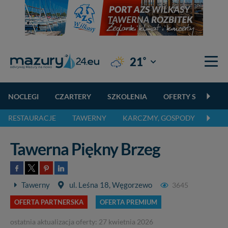
°
21
Giżycko
NOCLEGI
CZARTERY
SZKOLENIA
OFERTY SPECJALN
RESTAURACJE
TAWERNY
KARCZMY, GOSPODY
PIZZ
Tawerna Piękny Brzeg
Tawerny
ul. Leśna 18, Węgorzewo
3645
OFERTA PARTNERSKA
OFERTA PREMIUM
ostatnia aktualizacja oferty: 27 kwietnia 2026