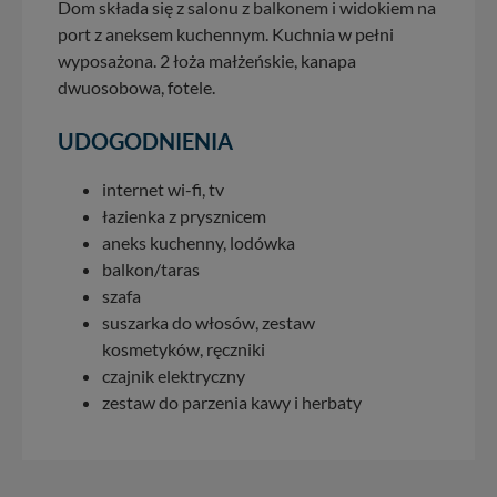
Dom składa się z salonu z balkonem i widokiem na
port z aneksem kuchennym. Kuchnia w pełni
wyposażona. 2 łoża małżeńskie, kanapa
dwuosobowa, fotele.
UDOGODNIENIA
internet wi-fi, tv
łazienka z prysznicem
aneks kuchenny, lodówka
balkon/taras
szafa
suszarka do włosów, zestaw
kosmetyków, ręczniki
czajnik elektryczny
zestaw do parzenia kawy i herbaty