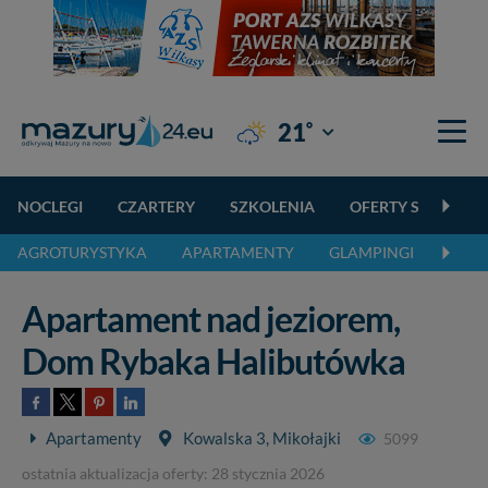
°
21
Giżycko
NOCLEGI
CZARTERY
SZKOLENIA
OFERTY SPECJALN
AGROTURYSTYKA
APARTAMENTY
GLAMPINGI
KEMP
Apartament nad jeziorem,
Dom Rybaka Halibutówka
Apartamenty
Kowalska 3, Mikołajki
5099
ostatnia aktualizacja oferty: 28 stycznia 2026