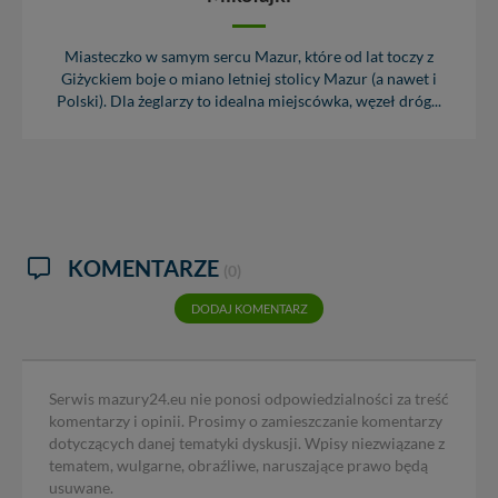
Miasteczko w samym sercu Mazur, które od lat toczy z
Giżyckiem boje o miano letniej stolicy Mazur (a nawet i
Polski). Dla żeglarzy to idealna miejscówka, węzeł dróg...
KOMENTARZE
(0)
DODAJ KOMENTARZ
Serwis mazury24.eu nie ponosi odpowiedzialności za treść
komentarzy i opinii. Prosimy o zamieszczanie komentarzy
dotyczących danej tematyki dyskusji. Wpisy niezwiązane z
tematem, wulgarne, obraźliwe, naruszające prawo będą
usuwane.