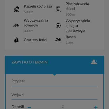
Plac zabaw dla
Kąpielisko / plaża
dzieci
500 m
500 m
Wypożyczalnia
Wypożyczalnia
rowerów
sprzętu
sportowego
300 m
Basen
Czartery łodzi
1 km
ZAPYTAJ O TERMIN
Dorośli