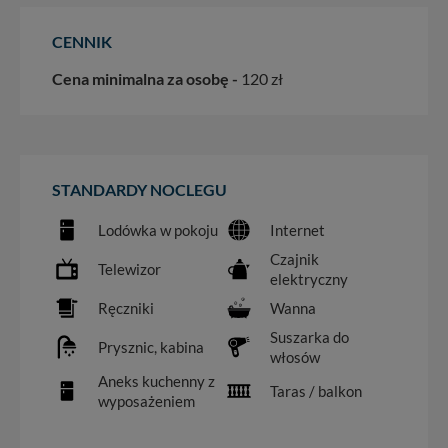
CENNIK
Cena minimalna za osobę -
120 zł
STANDARDY NOCLEGU
Lodówka w pokoju
Internet
Czajnik
Telewizor
elektryczny
Ręczniki
Wanna
Suszarka do
Prysznic, kabina
włosów
Aneks kuchenny z
Taras / balkon
wyposażeniem