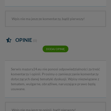
Wpis nie ma jeszcze komentarzy, bądź pierwszy!
OPINIE
(0)
DODAJ OPINIĘ
Serwis mazury24.eu nie ponosi odpowiedzialności za treść
komentarzy i opinii. Prosimy o zamieszczanie komentarzy
dotyczących danej tematyki dyskusji. Wpisy niezwiązane z
tematem, wulgarne, obraźliwe, naruszające prawo będą
usuwane.
Wpis nie ma jeszcze opinii, bądź pierwszy!