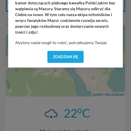
kamer dotyczących pięknego kawałka Polski jakim bez
wątpienia są Mazury. Staramy się Mazury odkryć dla
Ciebie na nowo. W tym celu nasza ekipa miłośników i
wręcz fanatyków Mazur codziennie rozwija serwis,
poprzez jego rozbudowę oraz dostarczanie nowych
+
treści i zdj
ęć.
−
Abyśmy nadal mogli to robić, potrzebujemy Twojej
zgody, dzięki której, będziemy mogli elementy serwisu
dostosować do Twoich preferencji. Twoje dane (w tym
ZGADZAM SIĘ
pliki cookies) będą zapisywane w celu usprawnienia
serwisu (zapamiętywanie pozycji na mapach, ostatnie
wyszukania, ulubione miejsca, logowania, itp).
Bezpieczeństwo Twoich danych jest dla nas
priorytetowe, bez poinformowania Ciebie nie będziemy
zmieniać zakresu naszych uprawnień. Twoje dane są u
Leaflet
|
Mazury24.eu
nas bezpieczne, jeśli masz wątpliwości co do naszych
intencji, zawsze możesz wycofać swoją zgodę. Więcej
o
informacji uzyskach w naszej
Polityce Prywatności
.
22
C
Klikając znak X lub przycisk PRZEJDŹ DO SERWISU
wyrażasz zgodę na przetwarzanie Twoich danych.
Nasz serwis nie wykorzystuje oraz nie udostępnia