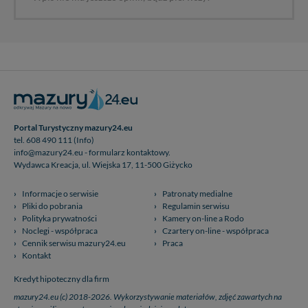
Portal Turystyczny mazury24.eu
tel. 608 490 111 (Info)
info@mazury24.eu - formularz kontaktowy.
Wydawca Kreacja, ul. Wiejska 17, 11-500 Giżycko
Informacje o serwisie
Patronaty medialne
Pliki do pobrania
Regulamin serwisu
Polityka prywatności
Kamery on-line a Rodo
Noclegi - współpraca
Czartery on-line - współpraca
Cennik serwisu mazury24.eu
Praca
Kontakt
Kredyt hipoteczny dla firm
mazury24.eu (c) 2018-2026. Wykorzystywanie materiałów, zdjęć zawartych na