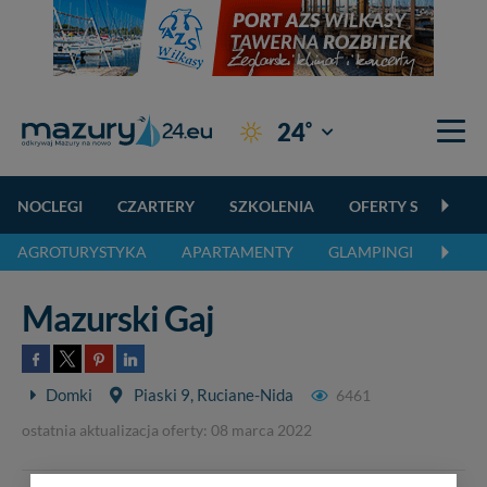
°
24
Giżycko
NOCLEGI
CZARTERY
SZKOLENIA
OFERTY SPECJALN
AGROTURYSTYKA
APARTAMENTY
GLAMPINGI
KEMP
Mazurski Gaj
Domki
Piaski 9, Ruciane-Nida
6461
ostatnia aktualizacja oferty: 08 marca 2022