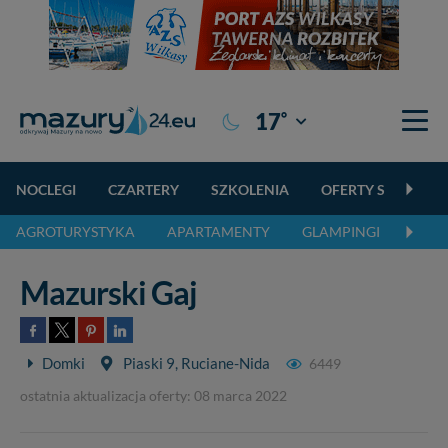
°
17
Giżycko
NOCLEGI
CZARTERY
SZKOLENIA
OFERTY SPECJALN
AGROTURYSTYKA
APARTAMENTY
GLAMPINGI
KEMP
Mazurski Gaj
Domki
Piaski 9, Ruciane-Nida
6449
ostatnia aktualizacja oferty: 08 marca 2022