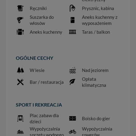
Ręczniki
Prysznic, kabina
Suszarka do
Aneks kuchenny z
włosów
wyposażeniem
Aneks kuchenny
Taras / balkon
OGÓLNE CECHY
W lesie
Nad jeziorem
Opłata
Bar / restauracja
klimatyczna
SPORT I REKREACJA
Plac zabaw dla
Boisko do gier
dzieci
Wypożyczalnia
Wypożyczalnia
sprzętu wodnego
rowerów