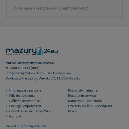
Wpis nie ma jeszcze opinii, bądź pierwszy!
Portal Turystyczny mazury24.eu
tel. 608 490 111 (Info)
info@mazury24.eu - formularz kontaktowy.
Wydawca Kreacja, ul. Wiejska 17, 11-500 Giżycko
Informacje o serwisie
Patronaty medialne
Pliki do pobrania
Regulamin serwisu
Polityka prywatności
Kamery on-line a Rodo
Noclegi - współpraca
Czartery on-line - współpraca
Cennik serwisu mazury24.eu
Praca
Kontakt
Kredyt hipoteczny dla firm