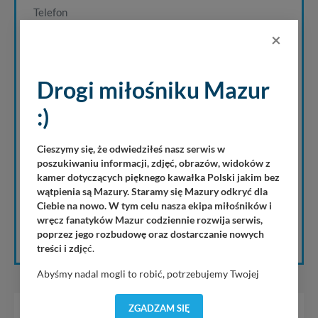
×
Drogi miłośniku Mazur
:)
Cieszymy się, że odwiedziłeś nasz serwis w
poszukiwaniu informacji, zdjęć, obrazów, widoków z
Wyrażam zgodę na użycie moich danych w celu realizacji
odpowiedzi na wysłane zapytanie oraz akceptuję
kamer dotyczących pięknego kawałka Polski jakim bez
postanowienia regulaminu
serwisu mazury24.eu dotyczące
wątpienia są Mazury. Staramy się Mazury odkryć dla
przekazywania
Ciebie na nowo. W tym celu nasza ekipa miłośników i
wręcz fanatyków Mazur codziennie rozwija serwis,
WYŚLIJ ZAPYTANIE
poprzez jego rozbudowę oraz dostarczanie nowych
treści i zdj
ęć.
Abyśmy nadal mogli to robić, potrzebujemy Twojej
zgody, dzięki której, będziemy mogli elementy serwisu
dostosować do Twoich preferencji. Twoje dane (w tym
ZGADZAM SIĘ
pliki cookies) będą zapisywane w celu usprawnienia