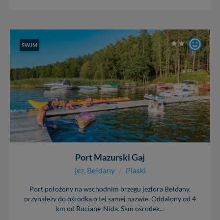
Wiejska 17, 11-500 Giżycko. Możesz z nami
skontaktować się za pośrednictwem tej
strony
.
W każdej chwili możesz: zażądać dostępu do swoich
danych, zażądać ich poprawienia lub usunięcia,
SWJM
zabronić ich przetwarzania. Pamiętaj jednak, że nie
zawsze jest możliwe techniczne zrealizowanie Twoich
praw w odniesieniu do informacji zawartych w plikach
cookies. Twoja przeglądarka umożliwia Ci skasowanie
tych plików - w pewnych przypadkach nie możemy tego
zrobić za Ciebie.
Dziękujemy, i życzmy miłego odkrywania Mazur na
nowo...
Port Mazurski Gaj
jez. Bełdany
/
Piaski
Port położony na wschodnim brzegu jeziora Bełdany,
przynależy do ośrodka o tej samej nazwie. Oddalony od 4
km od Ruciane-Nida. Sam ośrodek...