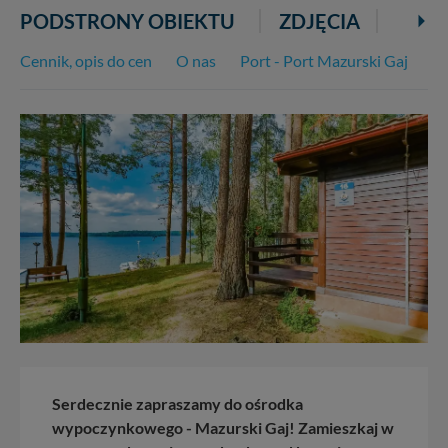
PODSTRONY OBIEKTU
ZDJĘCIA
KOM
Cennik, opis do cen
O nas
Port - Port Mazurski Gaj
at
Serdecznie zapraszamy do ośrodka
wypoczynkowego - Mazurski Gaj! Zamieszkaj w