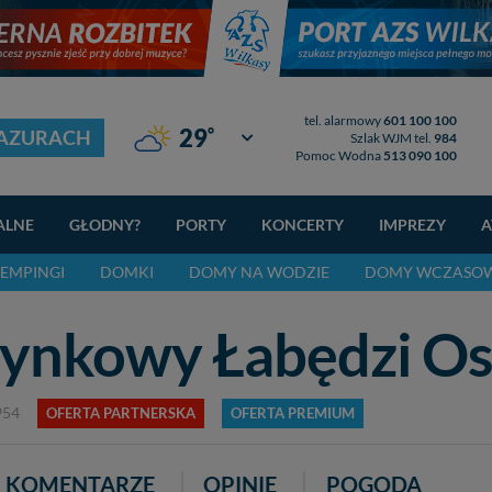
tel. alarmowy
601 100 100
°
29
MAZURACH
Giżycko
Szlak WJM tel.
984
Pomoc Wodna
513 090 100
ALNE
GŁODNY?
PORTY
KONCERTY
IMPREZY
A
EMPINGI
DOMKI
DOMY NA WODZIE
DOMY WCZASO
ynkowy Łabędzi O
954
OFERTA PARTNERSKA
OFERTA PREMIUM
KOMENTARZE
OPINIE
POGODA