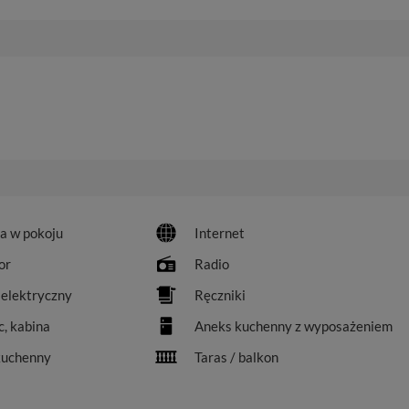
 w plikach cookies. Twoja przeglądarka umożliwia Ci skasowanie tych p
my tego zrobić za Ciebie.
 miłego odkrywania Mazur na nowo...
a w pokoju
Internet
or
Radio
 elektryczny
Ręczniki
c, kabina
Aneks kuchenny z wyposażeniem
kuchenny
Taras / balkon