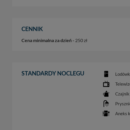
informacji zawartych
przypadkach nie może
Dziękujemy, i życzmy
CENNIK
Cena minimalna za dzień -
250 zł
STANDARDY NOCLEGU
Lodówk
Telewiz
Czajnik
Pryszni
Aneks 