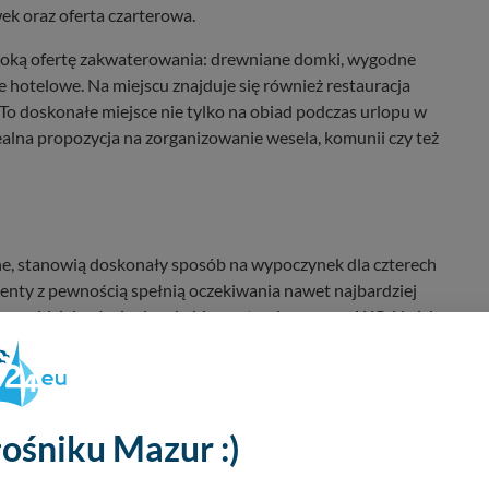
ek oraz oferta czarterowa.
ką ofertę zakwaterowania: drewniane domki, wygodne
 hotelowe. Na miejscu znajduje się również restauracja
 To doskonałe miejsce nie tylko na obiad podczas urlopu w
dealna propozycja na zorganizowanie wesela, komunii czy też
e, stanowią doskonały sposób na wypoczynek dla czterech
enty z pewnością spełnią oczekiwania nawet najbardziej
raz oddzielną łazienkę z kabiną natryskową oraz WC. Na ich
ją satelitarną, czajniki i inne wyposażenie kuchenne, lodówki
lkonem i bez. Zapewniamy również dostęp do
ku w otoczeniu dzikiej, mazurskiej przyrody oferujemy nasze
ośniku Mazur :)
widokiem na jezioro Kisajno. Dysponujemy obiektami zarówno
rdowym wyposażeniem, ale i w wersji luksusowej dla bardziej