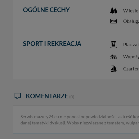
OGÓLNE CECHY
W lesie
Obsługa
SPORT I REKREACJA
Plac za
Wypoży
Czarter
KOMENTARZE
(0)
Serwis mazury24.eu nie ponosi odpowiedzialności za treść ko
danej tematyki dyskusji. Wpisy niezwiązane z tematem, wulga