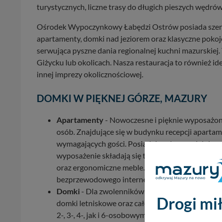
turystycznych, liczne trasy do długich pieszych wędrów
Ośrodek Wypoczynkowy Łabędzi Ostrów posiada szero
apartamenty, domki nad jeziorem oraz klasyczne pokoje
serwująca pyszne dania regionalnej kuchni mazurskiej.
Giżycku lub okolicach. Nasza restauracja to również i
innej imprezy okolicznościowej.
DOMKI W PIĘKNEJ GÓRZE, MAZURY
Apartamenty
- Nowoczesne i pięknie wyposażon
osób. Znajdujące się w budynku recepcji apartam
wymagających gości. Posiadają salon, sypialnię o
wyposażenie składają się telewizory LED z telewiz
oraz ergonomiczne meble. Oferujemy opcję z ba
bezprzewodowego internetu Wi-Fi.
Domki
- Dla zwolenników komfortowego wypoczyn
Drogi mił
domki letniskowe oraz całoroczne z tarasami z 
2-, 3-, 4-, jak i 6-osobowymi nie tylko ze standa