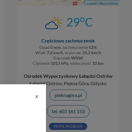
Leaflet
|
Mazury24.eu
o
29
C
Częściowe zachmurzenie
Opad
0 mm
, zachmurzenie
52%
Wiatr
7,6 km/h
, w poryw.
25,2 km/h
Kierunek
WNW
Ciśnienie
1013 hPa
, widoczność
10 km
Ośrodek Wypoczynkowy Łabędzi Ostrów
Łabędzi Ostrów, Piękna Góra, Giżycko
×
pieknagora.pl
tel. 603 161 153
PROFIL FACEBOOK