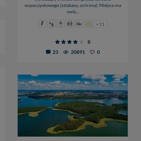
lików - w pewnych
wypoczynkowego (szlabany, ochrona). Miejsce ma
swój...
+ 11
8
23
20891
0