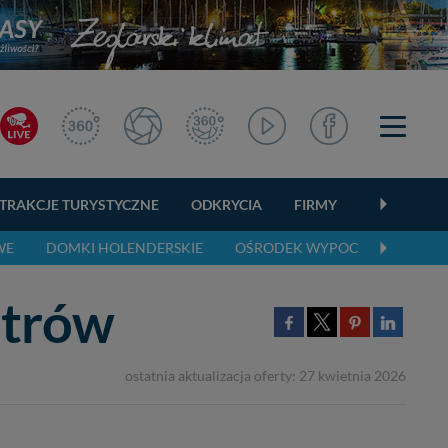
TRAKCJE TURYSTYCZNE
ODKRYCIA
FIRMY
OGŁOSZEN
WE
DOMKI HOLENDERSKIE
OŚRODEK WYPOCZYNKOWY
strów
ostatnia aktualizacja oferty: 27 kwietnia 2026