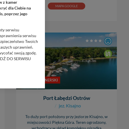
ów z kamer
MAPA GOOGLE
ryć dla Ciebie na
s, poprzez jego
nty serwisu
usprawnienia serwisu
Bezpieczeństwo Twoich
SWJM
naszych uprawnień.
 wycofać swoją zgodę.
RZEJDŹ DO SERWISU
bom trzecim.
PORT PARTNERSKI
anych z formularza
ięcej informacji o
Port Łabędzi Ostrów
bą ul. Wiejska 17,
/
jez. Kisajno
To duży port położony przy jeziorze Kisajno, w
ęcia, zabronić ich
miejscowości Piękna Góra. Teren ogrodzony,
praw w odniesieniu do
wchodzący w skład kompleksu ośrodka