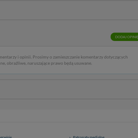
DODAJ OPINI
mentarzy i opinii. Prosimy o zamieszczanie komentarzy dotyczących
rne, obraźliwe, naruszające prawo będą usuwane.
serwisie
Patronaty medialne