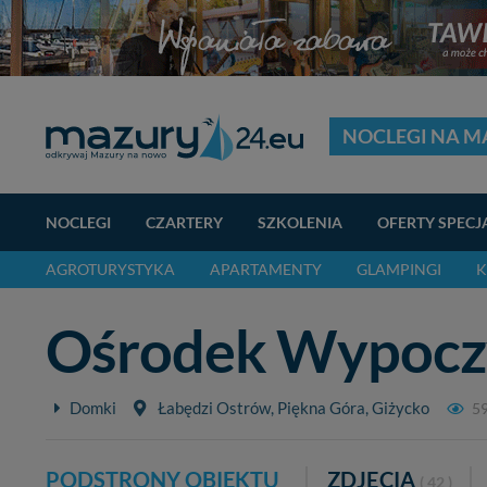
NOCLEGI NA 
NOCLEGI
CZARTERY
SZKOLENIA
OFERTY SPECJ
AGROTURYSTYKA
APARTAMENTY
GLAMPINGI
K
Ośrodek Wypocz
Domki
Łabędzi Ostrów, Piękna Góra, Giżycko
5
PODSTRONY OBIEKTU
ZDJĘCIA
( 42 )