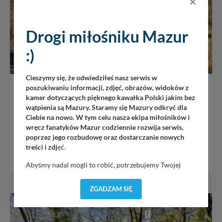
×
Drogi miłośniku Mazur
:)
Cieszymy się, że odwiedziłeś nasz serwis w
Krzyżacki Mostek
poszukiwaniu informacji, zdjęć, obrazów, widoków z
kamer dotyczących pięknego kawałka Polski jakim bez
wątpienia są Mazury. Staramy się Mazury odkryć dla
Ciebie na nowo. W tym celu nasza ekipa miłośników i
Wśród lasów pomiędzy Orzyszem a Okartowem, niedaleko
wręcz fanatyków Mazur codziennie rozwija serwis,
Wężewa, znajduje się niewielki obiekt, który od lat
poprzez jego rozbudowę oraz dostarczanie nowych
rozbudza...
treści i zdj
ęć.
258
Abyśmy nadal mogli to robić, potrzebujemy Twojej
zgody, dzięki której, będziemy mogli elementy serwisu
dostosować do Twoich preferencji. Twoje dane (w tym
ZGADZAM SIĘ
pliki cookies) będą zapisywane w celu usprawnienia
serwisu (zapamiętywanie pozycji na mapach, ostatnie
wyszukania, ulubione miejsca, logowania, itp).