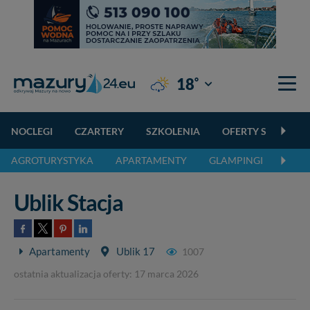
°
18
Giżycko
NOCLEGI
CZARTERY
SZKOLENIA
OFERTY SPECJALN
AGROTURYSTYKA
APARTAMENTY
GLAMPINGI
KEMP
Ublik Stacja
Apartamenty
Ublik 17
1007
ostatnia aktualizacja oferty: 17 marca 2026