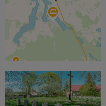
2
Leaflet
|
Wikimedia