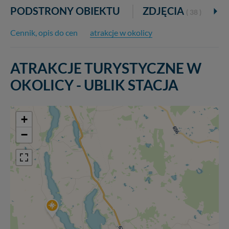
PODSTRONY OBIEKTU
ZDJĘCIA
K
( 38 )
Cennik, opis do cen
atrakcje w okolicy
ATRAKCJE TURYSTYCZNE W
OKOLICY - UBLIK STACJA
+
−