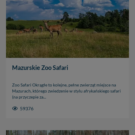
W każdej chwili możesz: zażądać dostępu do swoich
danych, zażądać ich poprawienia lub usunięcia,
zabronić ich przetwarzania. Pamiętaj jednak, że nie
zawsze jest możliwe techniczne zrealizowanie Twoich
praw w odniesieniu do informacji zawartych w plikach
cookies. Twoja przeglądarka umożliwia Ci skasowanie
tych plików - w pewnych przypadkach nie możemy tego
zrobić za Ciebie.
Dziękujemy, i życzmy miłego odkrywania Mazur na
nowo...
Mazurskie Zoo Safari
Zoo Safari Okrągłe to kolejne, pełne zwierząt miejsce na
Mazurach, którego zwiedzenie w stylu afrykańskiego safari
(na przyczepie za...
59376