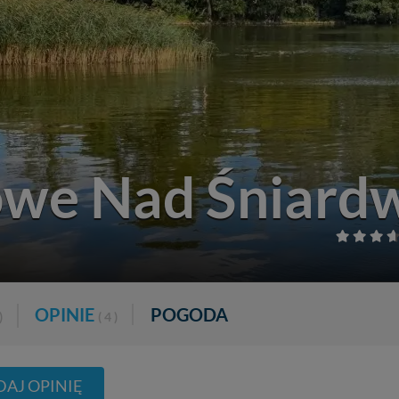
owe Nad Śniard
OPINIE
POGODA
)
( 4 )
AJ OPINIĘ