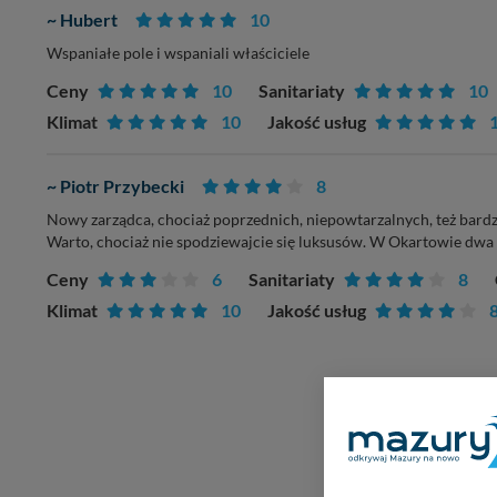
~ Hubert
10
Wspaniałe pole i wspaniali właściciele
Ceny
10
Sanitariaty
10
Klimat
10
Jakość usług
~ Piotr Przybecki
8
Nowy zarządca, chociaż poprzednich, niepowtarzalnych, też ba
Warto, chociaż nie spodziewajcie się luksusów. W Okartowie dwa
Ceny
6
Sanitariaty
8
Klimat
10
Jakość usług