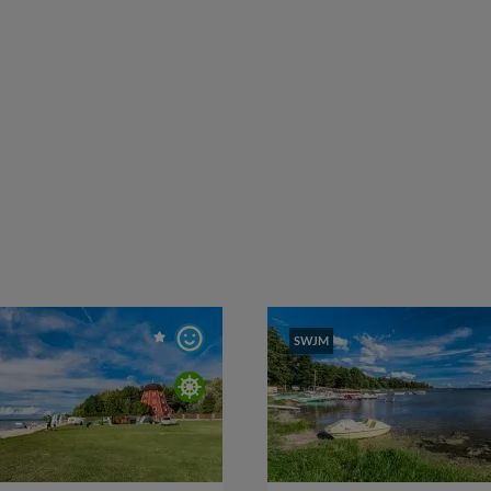
ość
głębokość
SWJM
- 1,00 m
0,40 - 0,80 m
anie
cumowanie
kotwica
,
long side
brzeg
,
long side
bezpłatny
ł