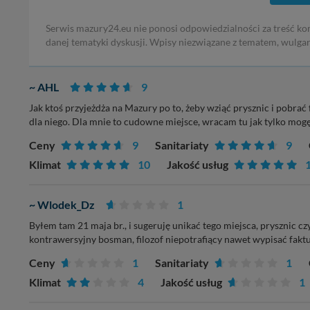
Serwis mazury24.eu nie ponosi odpowiedzialności za treść ko
danej tematyki dyskusji. Wpisy niezwiązane z tematem, wulga
~ AHL
9
Jak ktoś przyjeżdża na Mazury po to, żeby wziąć prysznic i pobrać 
dla niego. Dla mnie to cudowne miejsce, wracam tu jak tylko mogę
Ceny
9
Sanitariaty
9
Klimat
10
Jakość usług
~ Wlodek_Dz
1
Byłem tam 21 maja br., i sugeruję unikać tego miejsca, prysznic c
kontrawersyjny bosman, filozof niepotrafiący nawet wypisać fak
Ceny
1
Sanitariaty
1
Klimat
4
Jakość usług
1