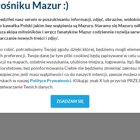
ośniku Mazur :)
iedziłeś nasz serwis w poszukiwaniu informacji, zdjęć, obrazów, widok
 kawałka Polski jakim bez wątpienia są Mazury. Staramy się Mazury odk
za ekipa miłośników i wręcz fanatyków Mazur codziennie rozwija serwi
rczanie nowych treści i zdj
ęć.
o robić, potrzebujemy Twojej zgody, dzięki której, będziemy mogli eleme
 preferencji. Twoje dane (w tym pliki cookies) będą zapisywane w celu 
cji na mapach, ostatnie wyszukania, ulubione miejsca, logowania, itp). 
priorytetowe, bez poinformowania Ciebie nie będziemy zmieniać zakresu 
ezpieczne, jeśli masz wątpliwości co do naszych intencji, zawsze możesz
yskach w naszej
Polityce Prywatności
. Klikając znak X lub przycisk P
zetwarzanie Twoich danych.
orzystuje oraz nie udostępnia Twoich danych innym podmiotom oraz oso
ZGADZAM SIĘ
cja, gdy przekazanie Twoich danych jest elementem usługi (przekazanie d
anie danych w przypadku rezerwacji usług typu: nocleg, czartery, itp). W
lności serwisu w
Regulaminie Serwisu
.
ch danych jest: Agencja Reklamowa Kreacja Monika Borkowska, z siedzi
sz z nami skontaktować się za pośrednictwem tej
strony
.