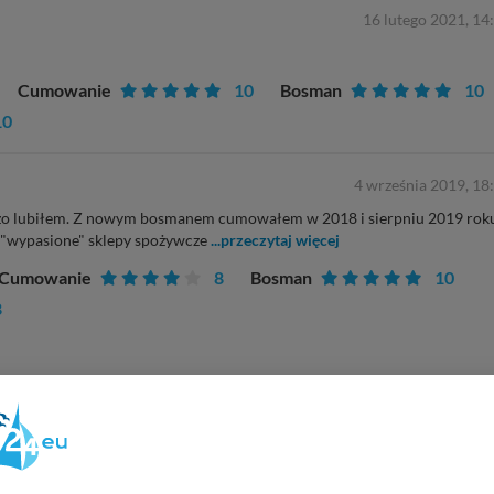
16 lutego 2021, 14
Cumowanie
10
Bosman
10
10
4 września 2019, 18
rdzo lubiłem. Z nowym bosmanem cumowałem w 2018 i sierpniu 2019 rok
 "wypasione" sklepy spożywcze
...przeczytaj więcej
Cumowanie
8
Bosman
10
8