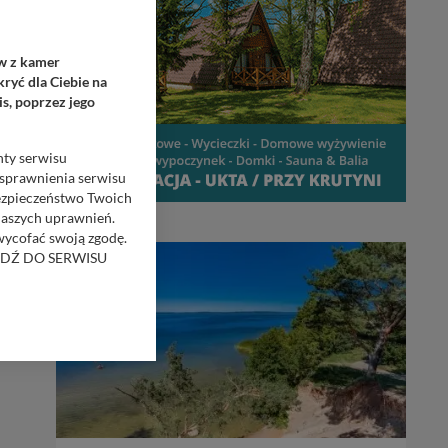
ów z kamer
ryć dla Ciebie na
s, poprzez jego
nty serwisu
usprawnienia serwisu
Bezpieczeństwo Twoich
naszych uprawnień.
 wycofać swoją zgodę.
RZEJDŹ DO SERWISU
bom trzecim.
anych z formularza
ięcej informacji o
bą ul. Wiejska 17,