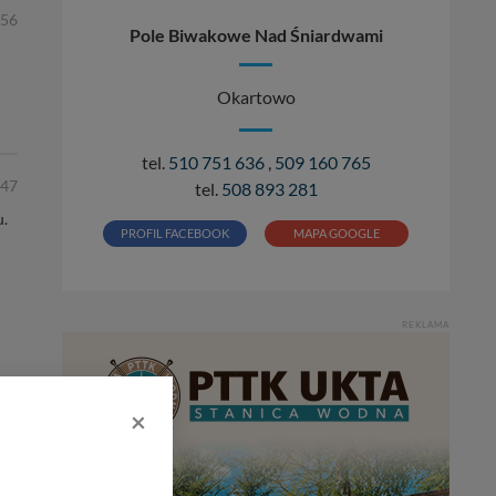
:56
Pole Biwakowe Nad Śniardwami
Okartowo
tel.
510 751 636
,
509 160 765
:47
tel.
508 893 281
u.
PROFIL FACEBOOK
MAPA GOOGLE
REKLAMA
×