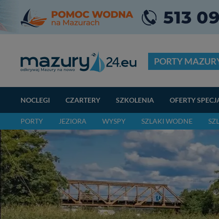
PORTY MAZUR
NOCLEGI
CZARTERY
SZKOLENIA
OFERTY SPECJ
PORTY
JEZIORA
WYSPY
SZLAKI WODNE
SZ