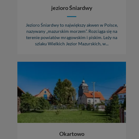
ęcia, zabronić ich
jezioro Śniardwy
praw w odniesieniu do
lików - w pewnych
Jezioro Śniardwy to największy akwen w Polsce,
nazywany „mazurskim morzem”. Rozciąga się na
terenie powiatów mrągowskim i piskim. Leży na
szlaku Wielkich Jezior Mazurskich, w...
Okartowo