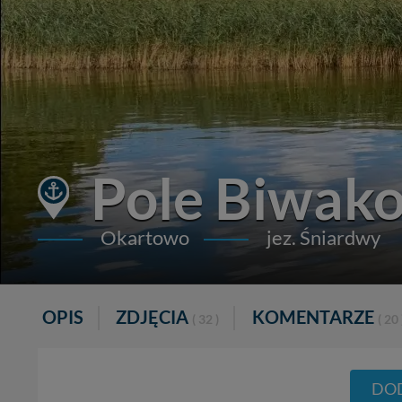
Pole Biwak
Okartowo
jez. Śniardwy
OPIS
ZDJĘCIA
KOMENTARZE
( 32 )
( 20 
DOD