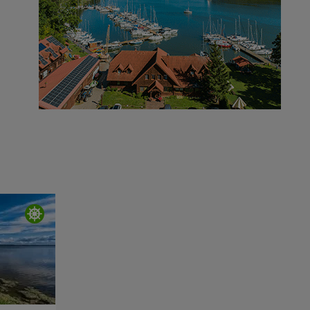
głębokość
0,30 - 0,80 m
cumowanie
brzeg
,
long side
bezpłatny