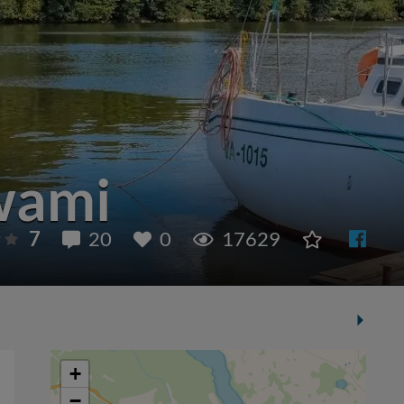
wami
7
20
0
17629
+
−