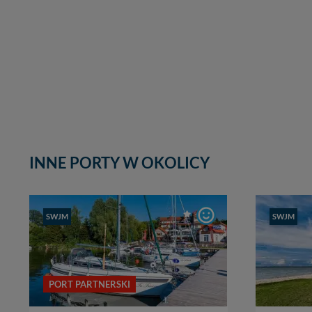
INNE PORTY W OKOLICY
głębok
SWJM
SWJM
0,60 
cumow
boja
,
cena
PORT PARTNERSKI
160 z