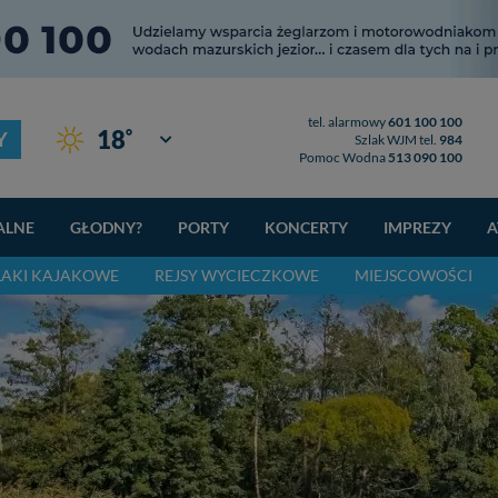
tel. alarmowy
601 100 100
°
18
Y
Giżycko
Szlak WJM tel.
984
Pomoc Wodna
513 090 100
ALNE
GŁODNY?
PORTY
KONCERTY
IMPREZY
A
LAKI KAJAKOWE
REJSY WYCIECZKOWE
MIEJSCOWOŚCI