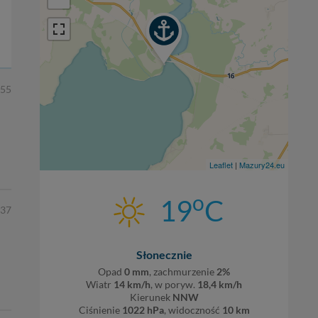
:55
Leaflet
|
Mazury24.eu
o
19
C
:37
Słonecznie
Opad
0 mm
, zachmurzenie
2%
Wiatr
14 km/h
, w poryw.
18,4 km/h
Kierunek
NNW
Ciśnienie
1022 hPa
, widoczność
10 km