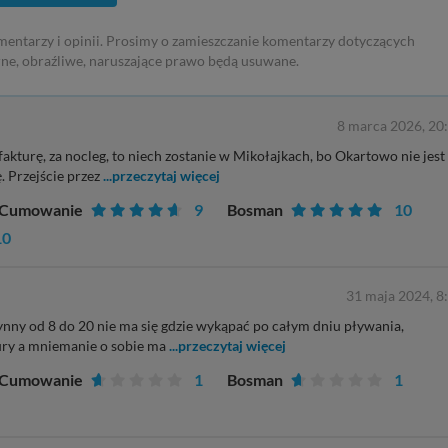
mentarzy i opinii. Prosimy o zamieszczanie komentarzy dotyczących
rne, obraźliwe, naruszające prawo będą usuwane.
8 marca 2026, 20
fakturę, za nocleg, to niech zostanie w Mikołajkach, bo Okartowo nie jest
. Przejście przez
...przeczytaj więcej
Cumowanie
9
Bosman
10
10
31 maja 2024, 8
zynny od 8 do 20 nie ma się gdzie wykąpać po całym dniu pływania,
tury a mniemanie o sobie ma
...przeczytaj więcej
Cumowanie
1
Bosman
1