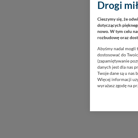
Drogi mił
Cieszymy się, że odw
dotyczących pięknego
nowo. W tym celu nas
rozbudowę oraz dosta
Abyśmy nadal mogli t
dostosować do Twoich
(zapamiętywanie pozy
danych jest dla nas 
Twoje dane są u nas b
Więcej informacji uz
wyrażasz zgodę na pr
Nasz serwis nie wyk
Wyjątkiem jest sytua
kontaktowego, przekaz
zasadach i funkcjona
Administratorem Twoi
11-500 Giżycko. Może