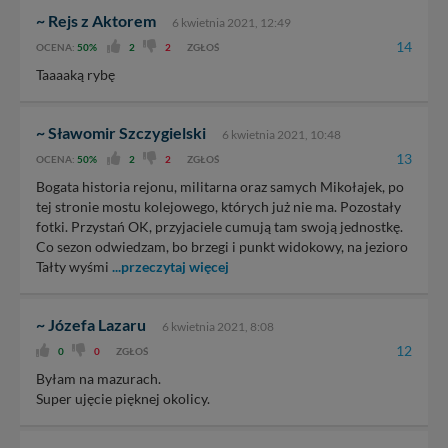
~ Rejs z Aktorem
6 kwietnia 2021, 12:49
14
OCENA:
50%
2
2
ZGŁOŚ
Taaaaką rybę
~ Sławomir Szczygielski
6 kwietnia 2021, 10:48
13
OCENA:
50%
2
2
ZGŁOŚ
Bogata historia rejonu, militarna oraz samych Mikołajek, po
tej stronie mostu kolejowego, których już nie ma. Pozostały
fotki. Przystań OK, przyjaciele cumują tam swoją jednostkę.
Co sezon odwiedzam, bo brzegi i punkt widokowy, na jezioro
Tałty wyśmi
...przeczytaj więcej
~ Józefa Lazaru
6 kwietnia 2021, 8:08
12
0
0
ZGŁOŚ
Byłam na mazurach.
Super ujęcie pięknej okolicy.