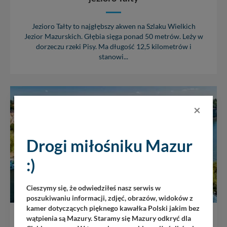
Jezioro Tałty to najgłębszy akwen na Szlaku Wielkich
Jezior Mazurskich. Głębia sięga ponad 50 metrów. Leży w
dorzeczu rzeki Pisy. Ma długość 12,5 kilometrów i
stanowi...
×
Drogi miłośniku Mazur
:)
Cieszymy się, że odwiedziłeś nasz serwis w
poszukiwaniu informacji, zdjęć, obrazów, widoków z
kamer dotyczących pięknego kawałka Polski jakim bez
wątpienia są Mazury. Staramy się Mazury odkryć dla
Mikołajki