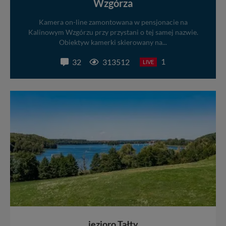
Wzgórza
Kamera on-line zamontowana w pensjonacie na
Kalinowym Wzgórzu przy przystani o tej samej nazwie.
Obiektyw kamerki skierowany na...
1
32
313512
LIVE
jezioro Tałty