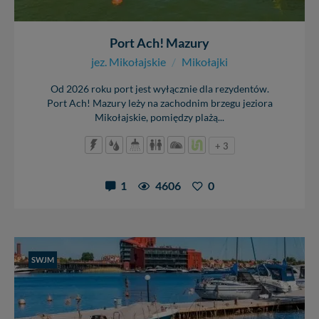
Port Ach! Mazury
jez. Mikołajskie
/
Mikołajki
Od 2026 roku port jest wyłącznie dla rezydentów.
Port Ach! Mazury leży na zachodnim brzegu jeziora
Mikołajskie, pomiędzy plażą...
+ 3
1
4606
0
SWJM