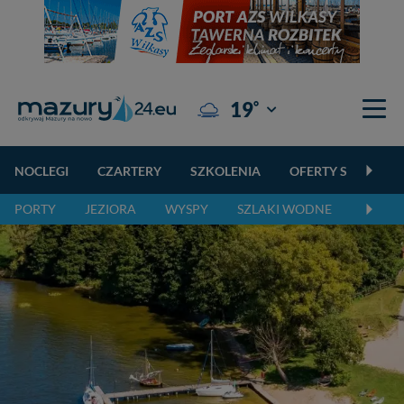
°
19
Giżycko
NOCLEGI
CZARTERY
SZKOLENIA
OFERTY SPECJALN
PORTY
JEZIORA
WYSPY
SZLAKI WODNE
SZLAK