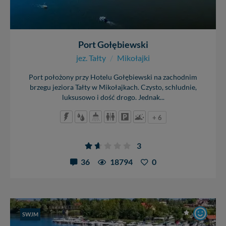
Port Gołębiewski
jez. Tałty
/
Mikołajki
Port położony przy Hotelu Gołębiewski na zachodnim
brzegu jeziora Tałty w Mikołajkach. Czysto, schludnie,
luksusowo i dość drogo. Jednak...
+ 6
3
36
18794
0
SWJM