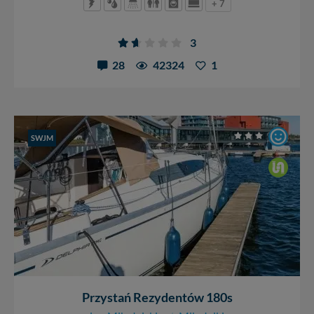
+ 7
3
28
42324
1
SWJM
Przystań Rezydentów 180s