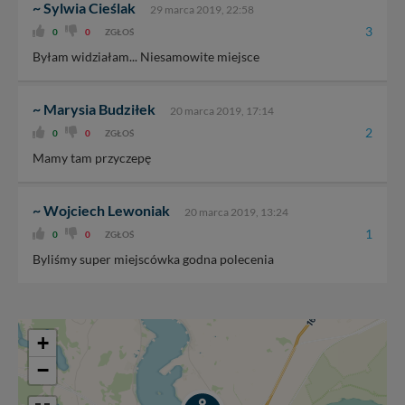
~ Sylwia Cieślak
29 marca 2019, 22:58
3
0
0
ZGŁOŚ
Byłam widziałam... Niesamowite miejsce
~ Marysia Budziłek
20 marca 2019, 17:14
2
0
0
ZGŁOŚ
Mamy tam przyczepę
~ Wojciech Lewoniak
20 marca 2019, 13:24
1
0
0
ZGŁOŚ
Byliśmy super miejscówka godna polecenia
+
−