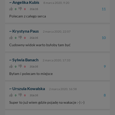
~ Angelika Kubis
8 marca 2020, 9:20
11
0
0
ZGŁOŚ
Polecam z całego serca
~ Krystyna Paus
2 marca 2020, 22:07
10
0
0
ZGŁOŚ
Cudowny widok warto byłoby tam być
~ Sylwia Banach
2 marca 2020, 17:33
9
0
0
ZGŁOŚ
Byłam i polecam to miejsce
~ Urszula Kowalska
2 marca 2020, 16:58
8
0
0
ZGŁOŚ
Super to już wiem gdzie pojadę na wakacje :-) :-)