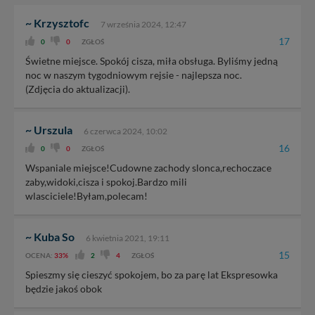
~ Krzysztofc
7 września 2024, 12:47
17
0
0
ZGŁOŚ
Świetne miejsce. Spokój cisza, miła obsługa. Byliśmy jedną
noc w naszym tygodniowym rejsie - najlepsza noc.
(Zdjęcia do aktualizacji).
~ Urszula
6 czerwca 2024, 10:02
16
0
0
ZGŁOŚ
Wspaniale miejsce!Cudowne zachody slonca,rechoczace
zaby,widoki,cisza i spokoj.Bardzo mili
wlasciciele!Byłam,polecam!
~ Kuba So
6 kwietnia 2021, 19:11
15
OCENA:
33%
2
4
ZGŁOŚ
Spieszmy się cieszyć spokojem, bo za parę lat Ekspresowka
będzie jakoś obok