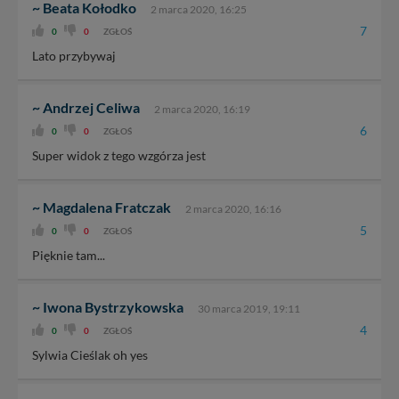
~ Beata Kołodko
2 marca 2020, 16:25
7
0
0
ZGŁOŚ
Lato przybywaj
~ Andrzej Celiwa
2 marca 2020, 16:19
6
0
0
ZGŁOŚ
Super widok z tego wzgórza jest
~ Magdalena Fratczak
2 marca 2020, 16:16
5
0
0
ZGŁOŚ
Pięknie tam...
~ Iwona Bystrzykowska
30 marca 2019, 19:11
4
0
0
ZGŁOŚ
Sylwia Cieślak oh yes