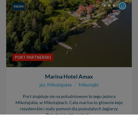
SWJM
PORT PARTNERSKI
Marina Hotel Amax
jez. Mikołajskie
/
Mikołajki
Port znajduje się na południowym brzegu jeziora
Mikołajskie, w Mikołajkach. Cała marina to głównie keje
rezydenckie i mały pomost dla pozostałych żeglarzy.
Przystań będzie jednak...
+ 8