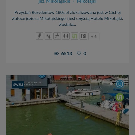
jez. Mikołajskie
/
Mikołajki
Przystań Rezydentów 180s.pl zlokalizowana jest w Cichej
Zatoce jeziora Mikołajskiego i jest częścią Hotelu Mikołajki.
Została...
+ 6
6513
0
SWJM