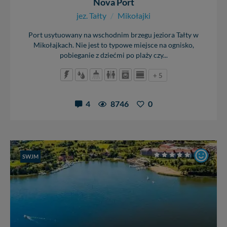
Nova Port
jez. Tałty
/
Mikołajki
Port usytuowany na wschodnim brzegu jeziora Tałty w
Mikołajkach. Nie jest to typowe miejsce na ognisko,
pobieganie z dziećmi po plaży czy...
+ 5
4
8746
0
SWJM