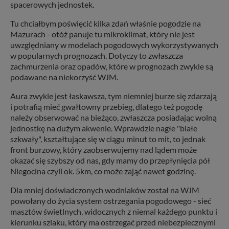
spacerowych jednostek.
Tu chciałbym poświęcić kilka zdań właśnie pogodzie na
Mazurach - otóż panuje tu mikroklimat, który nie jest
uwzględniany w modelach pogodowych wykorzystywanych
w popularnych prognozach. Dotyczy to zwłaszcza
zachmurzenia oraz opadów, które w prognozach zwykle są
podawane na niekorzyść WJM.
Aura zwykle jest łaskawsza, tym niemniej burze się zdarzają
i potrafią mieć gwałtowny przebieg, dlatego też pogodę
należy obserwować na bieżąco, zwłaszcza posiadając wolną
jednostkę na dużym akwenie. Wprawdzie nagłe "białe
szkwały", kształtujące się w ciągu minut to mit, to jednak
front burzowy, który zaobserwujemy nad lądem może
okazać się szybszy od nas, gdy mamy do przepłynięcia pół
Niegocina czyli ok. 5km, co może zająć nawet godzinę.
Dla mniej doświadczonych wodniaków został na WJM
powołany do życia system ostrzegania pogodowego - sieć
masztów świetlnych, widocznych z niemal każdego punktu i
kierunku szlaku, który ma ostrzegać przed niebezpiecznymi