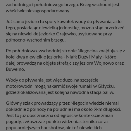
zachodniego i południowego brzegu. Brzeg wschodni jest
właściwie niezagospodarowany.
Już samo jezioro to spory kawałek wody do pływania, a do
tego, posiadając niewielką jednostkę, można stąd przedrzeć
się na niewielkie jeziorko Grajewko, usytuowane przy
północno-wschodnim brzegu.
Po południowo-wschodniej stronie Niegocina znajdują się z
kolei dwa niewielkie jeziorka - Niałk Duży i Mały - które
dalej prowadzą na objęte strefą ciszy jeziora Wojnowo oraz
Buwełno.
Wody do pływania jest więc dużo, na szczęście
motorowodni mogą nakarmić swoje rumaki w Giżycku,
gdzie zlokalizowana jest kolejna nawodna stacja paliw.
Główny szlak prowadzący przez Niegocin wiedzie niemal
dokładnie z północy na południe i ma około 9km długości.
Jest to już dość znaczna odległość w kontekście zmian
pogody, zwłaszcza z punktu widzenia sternika coraz
popularniejszych hausbotów, ale też niewielkich