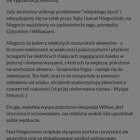
Gdy zechcemy uniknąć problemów "miejskiego życia" i
zdecydujemy się na szlak przez Tajty i kanał Niegociński, na
Niegocin wyjdziemy na zachodnim brzegu, pomiędzy
Giżyckiem i Wilkasami.
Niegocin to jeden z większych mazurskich akwenów - z
licznymi mieliznami, w większości piaszczystymi i płytkimi
brzegami (w niektórych miejscach sięgającymi daleko w
jezioro) i dwiema wyspami, z których ta większa, położona
na wschodzie akwenu - Grajewska Kępa - nadaje się do
zwiedzania. Ten fakt, oraz to że wyspa leży w pewnym
oddaleniu od szlaku, skrzętnie wykorzystują zakochani a
czasem też naturyści (stąd jej nieformalna nazwa - Wyspa
Miłości) ;)
Druga, maleńka wyspa położona nieopodal Wilkas, jest
otoczona trzcinowiskiem, zaś mielizny wokół niej upodobali
sobie wędkarze.
Nad Niegocinem znajduje się sporo portów i przystani ale
wszystkie one są zlokalizowane wzdłuż północnego,