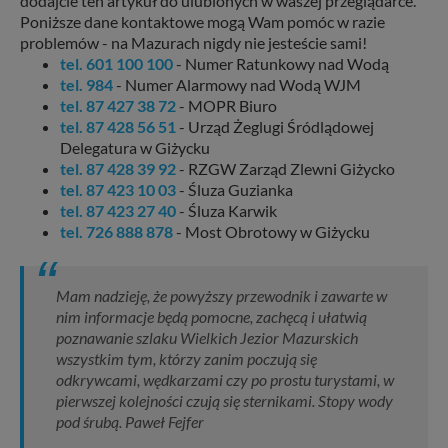
dodajcie ten artykuł do ulubionych w waszej przeglądarce.
Poniższe dane kontaktowe mogą Wam pomóc w razie
problemów - na Mazurach nigdy nie jesteście sami!
tel. 601 100 100
- Numer Ratunkowy nad Wodą
tel. 984
- Numer Alarmowy nad Wodą WJM
tel. 87 427 38 72
- MOPR Biuro
tel. 87 428 56 51
- Urząd Żeglugi Śródlądowej
Delegatura w Giżycku
tel. 87 428 39 92
- RZGW Zarząd Zlewni Giżycko
tel. 87 423 10 03
- Śluza Guzianka
tel. 87 423 27 40
- Śluza Karwik
tel. 726 888 878
- Most Obrotowy w Giżycku
Mam nadzieję, że powyższy przewodnik i zawarte w
nim informacje będą pomocne, zachęcą i ułatwią
poznawanie szlaku Wielkich Jezior Mazurskich
wszystkim tym, którzy zanim poczują się
odkrywcami, wędkarzami czy po prostu turystami, w
pierwszej kolejności czują się sternikami. Stopy wody
pod śrubą. Paweł Fejfer