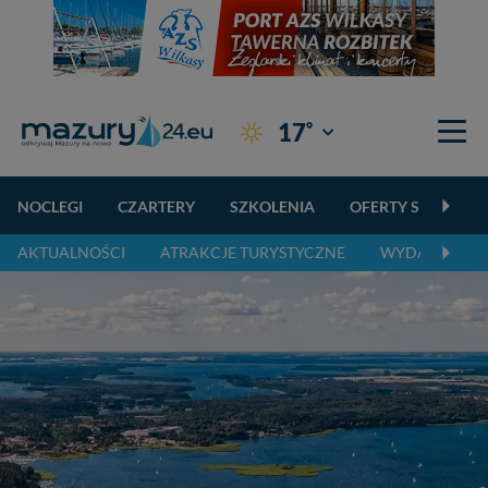
°
17
Giżycko
NOCLEGI
CZARTERY
SZKOLENIA
OFERTY SPECJALN
AKTUALNOŚCI
ATRAKCJE TURYSTYCZNE
WYDARZENIA 