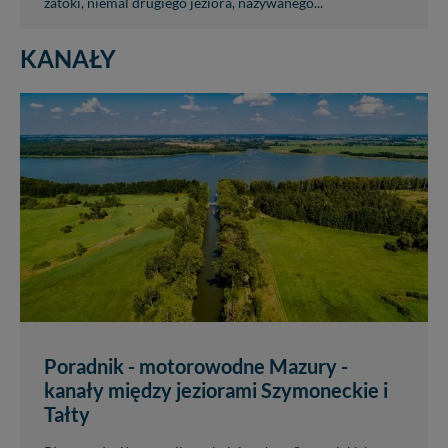
zatoki, niemal drugiego jeziora, nazywanego...
nowo...
KANAŁY
Poradnik - motorowodne Mazury -
kanały między jeziorami Szymoneckie i
Tałty