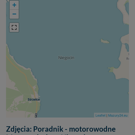
+
−
Leaflet
|
Mazury24.eu
Zdjęcia: Poradnik - motorowodne