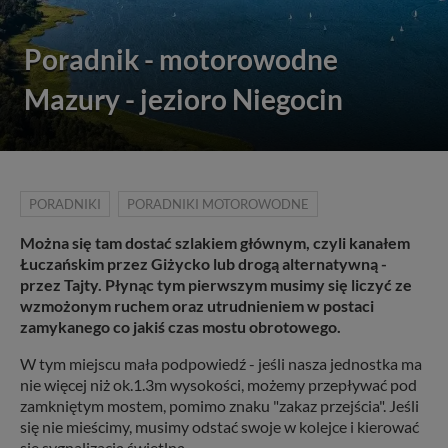
Poradnik - motorowodne
Mazury - jezioro Niegocin
PORADNIKI
PORADNIKI MOTOROWODNE
Można się tam dostać szlakiem głównym, czyli kanałem
Łuczańskim przez Giżycko lub drogą alternatywną -
przez Tajty. Płynąc tym pierwszym musimy się liczyć ze
wzmożonym ruchem oraz utrudnieniem w postaci
zamykanego co jakiś czas mostu obrotowego.
W tym miejscu mała podpowiedź - jeśli nasza jednostka ma
nie więcej niż ok.1.3m wysokości, możemy przepływać pod
zamkniętym mostem, pomimo znaku "zakaz przejścia". Jeśli
się nie mieścimy, musimy odstać swoje w kolejce i kierować
się sygnalizacją świetlną.