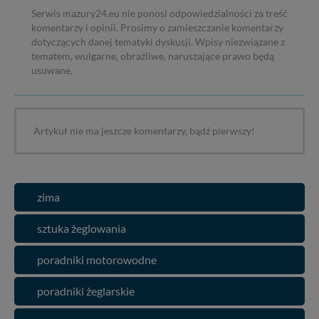
Serwis mazury24.eu nie ponosi odpowiedzialności za treść
komentarzy i opinii. Prosimy o zamieszczanie komentarzy
dotyczących danej tematyki dyskusji. Wpisy niezwiązane z
tematem, wulgarne, obraźliwe, naruszające prawo będą
usuwane.
Artykuł nie ma jeszcze komentarzy, bądź pierwszy!
zima
sztuka żeglowania
poradniki motorowodne
poradniki żeglarskie